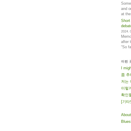
Some 
and o
at th
Short
debat
2024. 0
Memos
after
“So f
이런 
I mig
쫌 추
저는 
이렇게
확인할
[
기
타
About
Blue