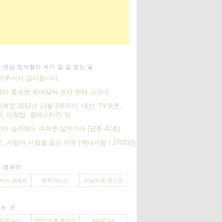
 관심 있어할지 제가 알 길 없는 글
아주셔서 감사합니다.
리 홍보맨 윤태일씨 건의 현재 스코어.
백업 2012년 12월 2주까지: 대선, TV토론,
, 아청법, 팔레스타인 외
이 습격해도 여하튼 살아가기 [팝툰 42호]
, 사람이 사람을 돕는 이유 [책내서평 / 170315]
 캠페인
지식 생태계
백투더소스
저널리즘 경고문
는 곳
로우뉴스
2012 언론 총파업
MadCom