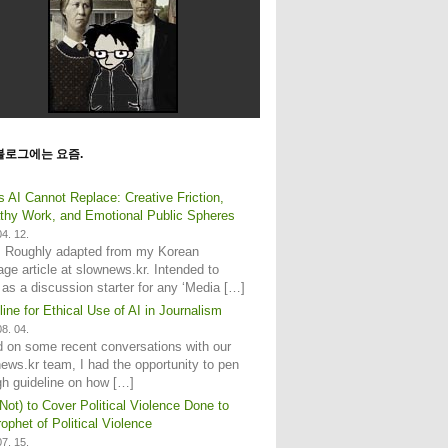
블로그에는 요즘.
s AI Cannot Replace: Creative Friction,
hy Work, and Emotional Public Spheres
4. 12.
: Roughly adapted from my Korean
age article at slownews.kr. Intended to
 as a discussion starter for any ‘Media […]
line for Ethical Use of AI in Journalism
8. 04.
 on some recent conversations with our
ews.kr team, I had the opportunity to pen
gh guideline on how […]
Not) to Cover Political Violence Done to
ophet of Political Violence
7. 15.