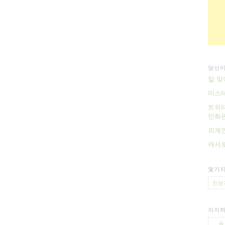
당신이
칼 맞
미스테
트위터
만화판
외계인
캐셔로
몇가지
진보
지지하
슬