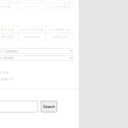
씽크카페
ㅍㅍㅅㅅ
두고보자 (창고)
사
층위 연결
데이터 저널리즘
뉴스생태계 개선
 종다양성
표현의자유
만화인노조
포스트
기 없습니다
Search