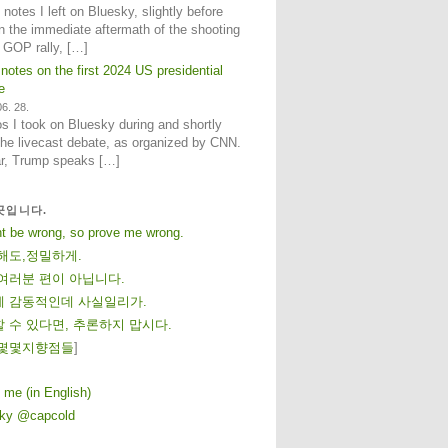
notes I left on Bluesky, slightly before
n the immediate aftermath of the shooting
e GOP rally, […]
 notes on the first 2024 US presidential
e
6. 28.
 I took on Bluesky during and shortly
 the livecast debate, as organized by CNN.
ar, Trump speaks […]
곳입니다.
ht be wrong, so prove me wrong.
해도,정밀하게.
여러분 편이 아닙니다.
 감동적인데 사실일리가.
 수 있다면, 추론하지 맙시다.
몇
몇
지
향
점
들
]
 me (in English)
sky @capcold