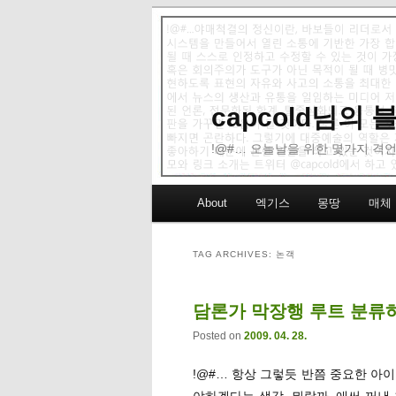
capcold님의
!@#… 오늘날을 위한 몇가지 격언
Main menu
About
엑기스
몽땅
매체
Skip to primary content
Skip to secondary content
TAG ARCHIVES:
논객
담론가 막장행 루트 분류
Posted on
2009. 04. 28.
!@#… 항상 그렇듯 반쯤 중요한 아
야하겠다는 생각. 뭐랄까, 애써 꺼낸