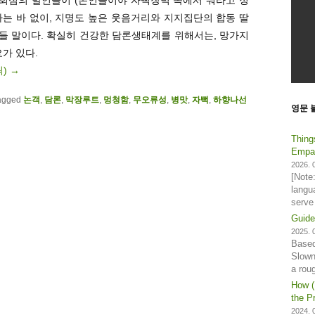
는 바 없이, 지명도 높은 웃음거리와 지지집단의 합동 딸
들 말이다. 확실히 건강한 담론생태계를 위해서는, 망가지
가 있다.
릭)
→
agged
논객
,
담론
,
막장루트
,
멍청함
,
무오류성
,
병맛
,
자뻑
,
하향나선
영문 
Thing
Empat
2026. 0
[Note
langu
serve
Guide
2025. 0
Based
Slown
a rou
How (
the Pr
2024. 0