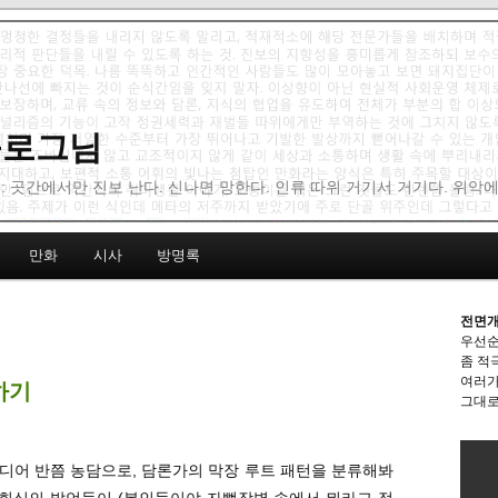
 블로그님
: 곳간에서만 진보 난다. 신나면 망한다. 인류 따위 거기서 거기다. 위악
만화
시사
방명록
전면개
우선순
좀 적
여러가
하기
그대로
이디어 반쯤 농담으로, 담론가의 막장 루트 패턴을 분류해봐
 회심의 발언들이 (본인들이야 자뻑장벽 속에서 뭐라고 정