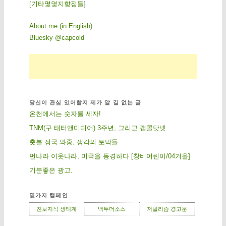
[
기
타
몇
몇
지
향
점
들
]
About me (in English)
Bluesky @capcold
당신이 관심 있어할지 제가 알 길 없는 글
온천에서는 숫자를 세자!
TNM(구 태터앤미디어) 3주년, 그리고 캡콜닷넷
촛불 정국 와중, 생각의 토막들
먼나라 이웃나라, 미국을 동경하다 [창비어린이/04겨울]
기분좋은 광고.
몇가지 캠페인
진보지식 생태계
백투더소스
저널리즘 경고문