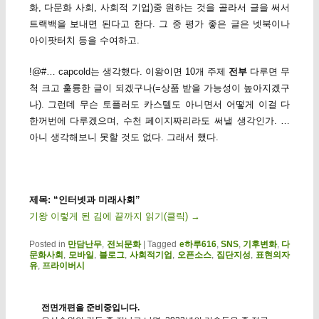
화, 다문화 사회, 사회적 기업)중 원하는 것을 골라서 글을 써서
트랙백을 보내면 된다고 한다. 그 중 평가 좋은 글은 넷북이나
아이팟터치 등을 수여하고.
!@#… capcold는 생각했다. 이왕이면 10개 주제
전부
다루면 무
척 크고 훌륭한 글이 되겠구나(=상품 받을 가능성이 높아지겠구
나). 그런데 무슨 토플러도 카스텔도 아니면서 어떻게 이걸 다
한꺼번에 다루겠으며, 수천 페이지짜리라도 써낼 생각인가. …
아니 생각해보니 못할 것도 없다. 그래서 했다.
제목: “인터넷과 미래사회”
기왕 이렇게 된 김에 끝까지 읽기(클릭)
→
Posted in
만담난무
,
전뇌문화
|
Tagged
e하루616
,
SNS
,
기후변화
,
다
문화사회
,
모바일
,
블로그
,
사회적기업
,
오픈소스
,
집단지성
,
표현의자
유
,
프라이버시
전면개편을 준비중입니다.