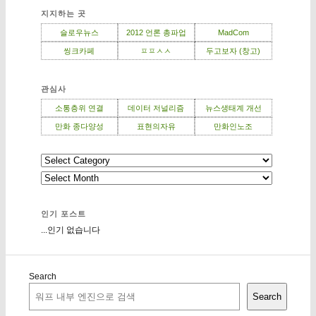
지지하는 곳
슬로우뉴스
2012 언론 총파업
MadCom
씽크카페
ㅍㅍㅅㅅ
두고보자 (창고)
관심사
소통층위 연결
데이터 저널리즘
뉴스생태계 개선
만화 종다양성
표현의자유
만화인노조
인기 포스트
...인기 없습니다
Search
Search