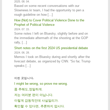
2025. 08. 04.
Based on some recent conversations with our
Slownews.kr team, I had the opportunity to pen a
rough guideline on how […]
How (Not) to Cover Political Violence Done to the
Prophet of Political Violence
2024. 07. 15.
Some notes I left on Bluesky, slightly before and on
the immediate aftermath of the shooting at the GOP
rally, […]
Short notes on the first 2024 US presidential debate
2024. 06. 28.
Memos I took on Bluesky during and shortly after the
livecast debate, as organized by CNN. “So far, Trump
speaks […]
이런 곳입니다.
I might be wrong, so prove me wrong.
쫌 추해도,정밀하게.
저는 여러분 편이 아닙니다.
이렇게 감동적인데 사실일리가.
확인할 수 있다면, 추론하지 맙시다.