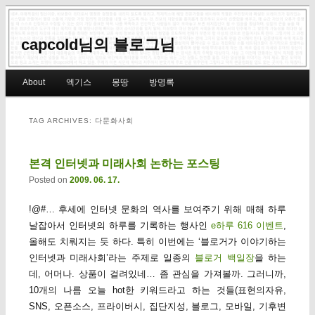
capcold님의 블로그님
Main menu
About
엑기스
몽땅
방명록
Skip to primary content
Skip to secondary content
TAG ARCHIVES:
다문화사회
본격 인터넷과 미래사회 논하는 포스팅
Posted on
2009. 06. 17.
!@#… 후세에 인터넷 문화의 역사를 보여주기 위해 매해 하루
날잡아서 인터넷의 하루를 기록하는 행사인
e하루 616 이벤트
,
올해도 치뤄지는 듯 하다. 특히 이번에는 ‘블로거가 이야기하는
인터넷과 미래사회’라는 주제로 일종의
블로거 백일장
을 하는
데, 어머나. 상품이 걸려있네… 좀 관심을 가져볼까. 그러니까,
10개의 나름 오늘 hot한 키워드라고 하는 것들(표현의자유,
SNS, 오픈소스, 프라이버시, 집단지성, 블로그, 모바일, 기후변