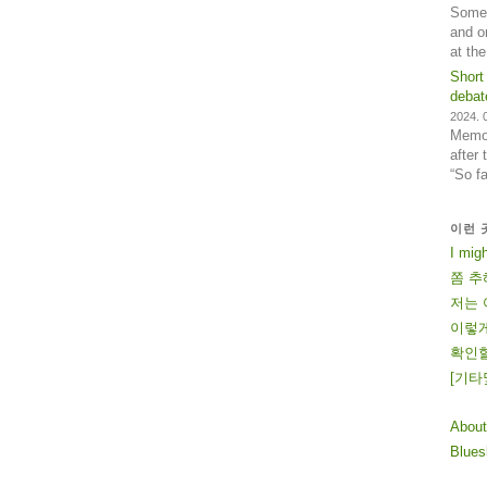
Some 
and o
at th
Short
debat
2024. 0
Memos
after
“So f
이런 
I mig
쫌 추
저는 
이렇게
확인할
[
기
타
About
Blue