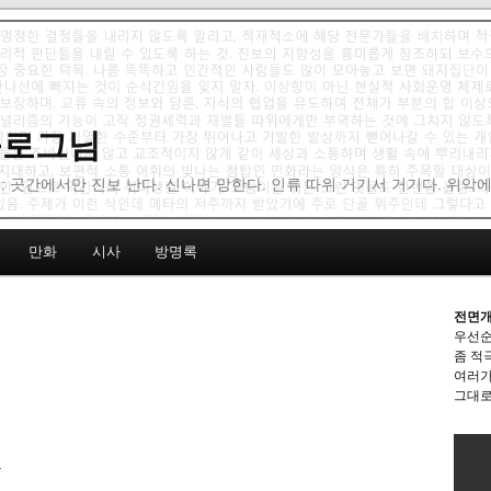
 블로그님
: 곳간에서만 진보 난다. 신나면 망한다. 인류 따위 거기서 거기다. 위악
만화
시사
방명록
전면개
우선순
좀 적
여러가
그대로
.