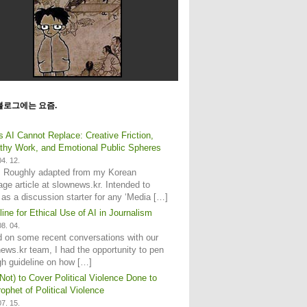
블로그에는 요즘.
s AI Cannot Replace: Creative Friction,
hy Work, and Emotional Public Spheres
4. 12.
: Roughly adapted from my Korean
age article at slownews.kr. Intended to
 as a discussion starter for any ‘Media […]
line for Ethical Use of AI in Journalism
8. 04.
 on some recent conversations with our
ews.kr team, I had the opportunity to pen
gh guideline on how […]
Not) to Cover Political Violence Done to
ophet of Political Violence
7. 15.