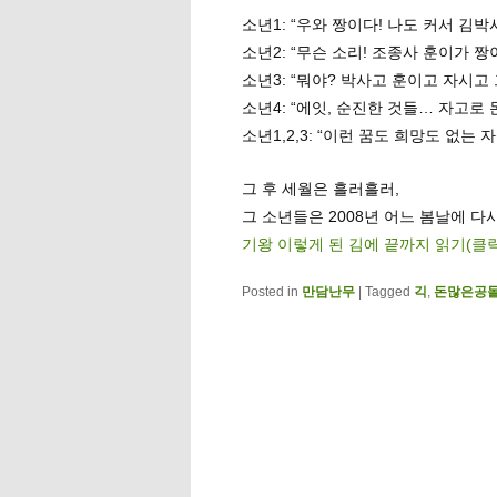
소년1: “우와 짱이다! 나도 커서 김
소년2: “무슨 소리! 조종사 훈이가 
소년3: “뭐야? 박사고 훈이고 자시고
소년4: “에잇, 순진한 것들… 자고로 
소년1,2,3: “이런 꿈도 희망도 없는
그 후 세월은 흘러흘러,
그 소년들은 2008년 어느 봄날에 다
기왕 이렇게 된 김에 끝까지 읽기(클
Posted in
만담난무
|
Tagged
긱
,
돈많은공