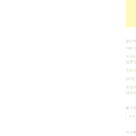
당신이
cap
트위터
담론생
진리
[A/
현명하
대처하
몇가지
진보
지지하