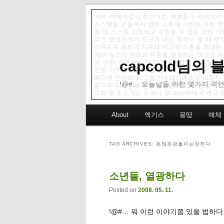
capcold님의
!@#… 오늘날을 위한 몇가지 격언
Main menu
About
엑기스
몽땅
매체
Skip to primary content
Skip to secondary content
TAG ARCHIVES:
돈많은공돌이는강하다
소년들, 열광하다
Posted on
2008. 05. 11.
!@#… 뭐 이런 이야기쯤 있을 법하다