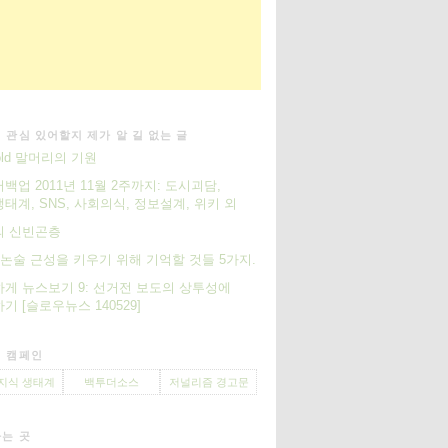
 관심 있어할지 제가 알 길 없는 글
cold 말머리의 기원
백업 2011년 11월 2주까지: 도시괴담,
태계, SNS, 사회의식, 정보설계, 위키 외
의 신빈곤층
S] 논술 근성을 키우기 위해 기억할 것들 5가지.
게 뉴스보기 9: 선거전 보도의 상투성에
기 [슬로우뉴스 140529]
 캠페인
지식 생태계
백투더소스
저널리즘 경고문
는 곳