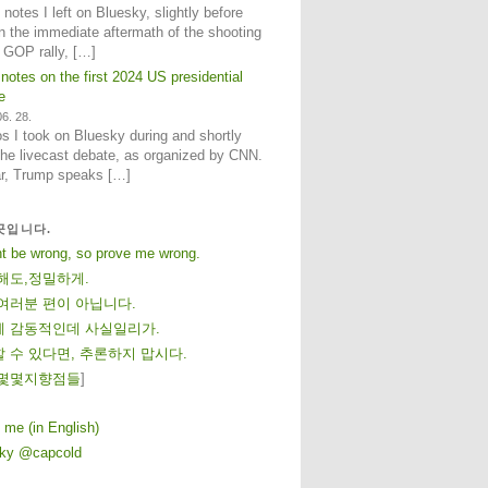
notes I left on Bluesky, slightly before
n the immediate aftermath of the shooting
e GOP rally, […]
 notes on the first 2024 US presidential
e
6. 28.
 I took on Bluesky during and shortly
 the livecast debate, as organized by CNN.
ar, Trump speaks […]
곳입니다.
ht be wrong, so prove me wrong.
해도,정밀하게.
여러분 편이 아닙니다.
 감동적인데 사실일리가.
 수 있다면, 추론하지 맙시다.
몇
몇
지
향
점
들
]
 me (in English)
sky @capcold