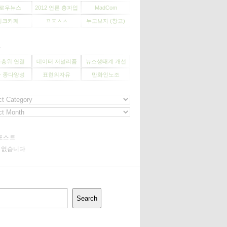
로우뉴스
2012 언론 총파업
MadCom
씽크카페
ㅍㅍㅅㅅ
두고보자 (창고)
사
층위 연결
데이터 저널리즘
뉴스생태계 개선
 종다양성
표현의자유
만화인노조
포스트
기 없습니다
Search