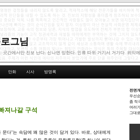
 블로그님
: 곳간에서만 진보 난다. 신나면 망한다. 인류 따위 거기서 거기다. 위악
만화
시사
방명록
전면개
우선순
좀 적
여러가
 빠져나갈 구석
그대로
 문다”는 속담에 꽤 많은 것이 담겨 있다. 바로, 상대에게
한다는 것. 특히 모든 종류의 무한루프형(즉 하나의 해답