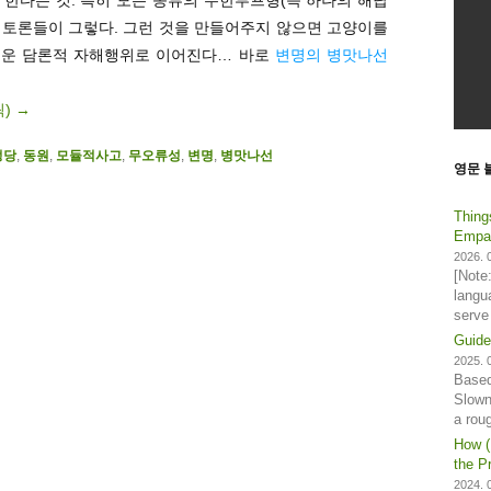
) 토론들이 그렇다. 그런 것을 만들어주지 않으면 고양이를
러운 담론적 자해행위로 이어진다… 바로
변명의 병맛나선
릭)
→
정당
,
동원
,
모듈적사고
,
무오류성
,
변명
,
병맛나선
영문 
Thing
Empat
2026. 0
[Note
langu
serve
Guide
2025. 0
Based
Slown
a rou
How (
the Pr
2024. 0