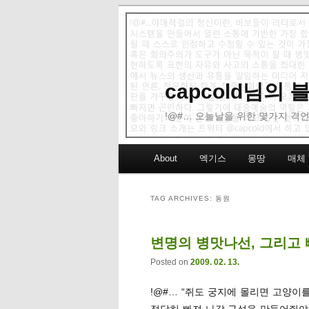
capcold님의
!@#… 오늘날을 위한 몇가지 격언
Main menu
About
엑기스
몽땅
매체
Skip to primary content
Skip to secondary content
TAG ARCHIVES:
동원
변명의 병맛나선, 그리고
Posted on
2009. 02. 13.
!@#… “쥐도 궁지에 몰리면 고양이를
적당히 빠져 나갈 구석을 만들어줘야 