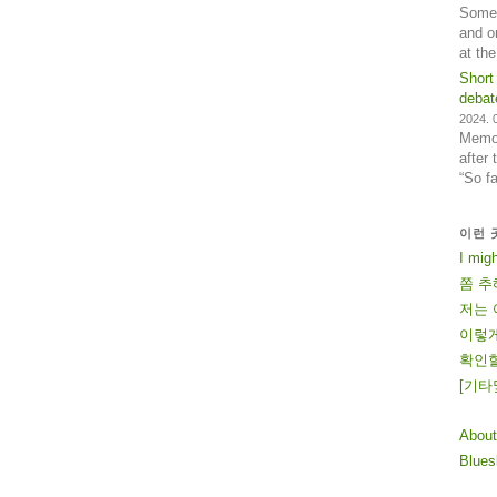
Some 
and o
at th
Short
debat
2024. 0
Memos
after
“So f
이런 
I mig
쫌 추
저는 
이렇게
확인할
[
기
타
About
Blue