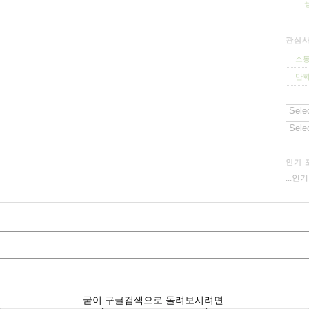
관심
소통
만화
인기 
...인
굳이 구글검색으로 돌려보시려면: