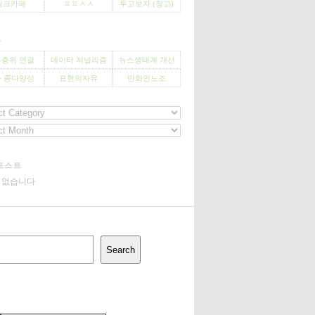
씽크카페
ㅍㅍㅅㅅ
두고보자 (창고)
사
층위 연결
데이터 저널리즘
뉴스생태계 개선
 종다양성
표현의자유
만화인노조
포스트
기 없습니다
Search