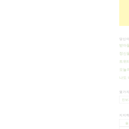
당신이
받아들
정신을
트위터
오늘의
나도
몇가지
진보
지지하
슬