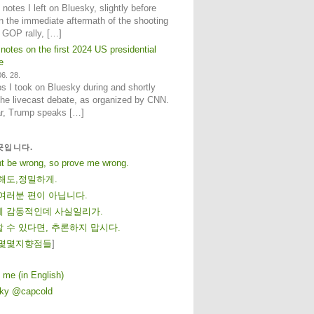
notes I left on Bluesky, slightly before
n the immediate aftermath of the shooting
e GOP rally, […]
 notes on the first 2024 US presidential
e
6. 28.
 I took on Bluesky during and shortly
 the livecast debate, as organized by CNN.
ar, Trump speaks […]
곳입니다.
ht be wrong, so prove me wrong.
해도,정밀하게.
여러분 편이 아닙니다.
 감동적인데 사실일리가.
 수 있다면, 추론하지 맙시다.
몇
몇
지
향
점
들
]
 me (in English)
sky @capcold