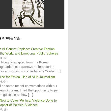
블로그에는 요즘.
s AI Cannot Replace: Creative Friction,
hy Work, and Emotional Public Spheres
4. 12.
: Roughly adapted from my Korean
age article at slownews.kr. Intended to
 as a discussion starter for any ‘Media […]
line for Ethical Use of AI in Journalism
8. 04.
 on some recent conversations with our
ews.kr team, I had the opportunity to pen
gh guideline on how […]
Not) to Cover Political Violence Done to
ophet of Political Violence
7. 15.