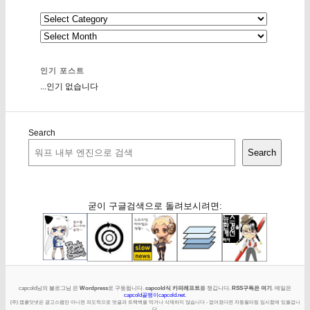
인기 포스트
...인기 없습니다
Search
Search
굳이 구글검색으로 돌려보시려면:
capcold님의 블로그님 은
Wordpress
로 구동됩니다.
capcold식 카피레프트
를 챙깁니다.
RSS구독은 여기
. 메일은
capcold골뱅이capcold.net
.
[주] 캡콜닷넷은 광고스팸만 아니면 의도적으로 덧글과 트랙백을 막거나 삭제하지 않습니다 - 없어졌다면 자동필터링 임시함에 있을겁니
다.