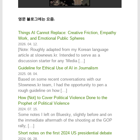
영문 블로그에는 요즘.
Things AI Cannot Replace: Creative Friction, Empathy
Work, and Emotional Public Spheres
2026. 04. 12.
[Note: Roughly adapted from my Korean language
article at slownews.kr. Intended to serve as a
discussion starter for any ‘Media […]
Guideline for Ethical Use of AI in Journalism
2025. 08. 04.
Based on some recent conversations with our
Slownews.kr team, I had the opportunity to pen a
rough guideline on how […]
How (Not) to Cover Political Violence Done to the
Prophet of Political Violence
2024. 07. 15.
Some notes I left on Bluesky, slightly before and on
the immediate aftermath of the shooting at the GOP
rally, […]
Short notes on the first 2024 US presidential debate
2024. 06. 28.