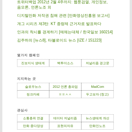
트위터백업 2012년 2월 4주까지: 웹툰검열, 개인정보,
음모론, 언론노조 외
디지털만화 저작권 침해 관련 [만화영상진흥원 보고서]
개그 시리즈 제3탄: KT 종량제 근거자료 발표하다
인과의 착시를 경계하기 [매체는대체 / 한국일보 160214]
김주하의 [뉴스8], 타블로이드 뉴스 [IZE / 151223]
몇가지 캠페인
진보지식 생태계
백투더소스
저널리즘 경고문
지지하는 곳
슬로우뉴스
2012 언론 총파업
MadCom
씽크카페
ㅍㅍㅅㅅ
두고보자 (창고)
관심사
소통층위 연결
데이터 저널리즘
뉴스생태계 개선
만화 종다양성
표현의자유
만화인노조