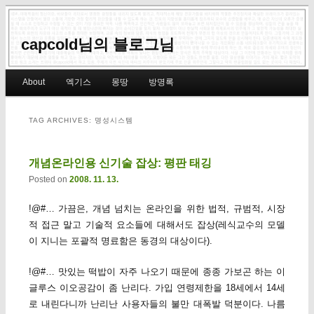
capcold님의 블로그님
Main menu
About
엑기스
몽땅
방명록
Skip to primary content
Skip to secondary content
TAG ARCHIVES:
명성시스템
개념온라인용 신기술 잡상: 평판 태깅
Posted on
2008. 11. 13.
!@#… 가끔은, 개념 넘치는 온라인을 위한 법적, 규범적, 시장
적 접근 말고 기술적 요소들에 대해서도 잡상(레식교수의 모델
이 지니는 포괄적 명료함은 동경의 대상이다).
!@#… 맛있는 떡밥이 자주 나오기 때문에 종종 가보곤 하는 이
글루스 이오공감이 좀 난리다. 가입 연령제한을 18세에서 14세
로 내린다니까 난리난 사용자들의 불만 대폭발 덕분이다. 나름