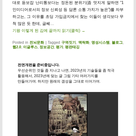
대로 듣보잡 난리통보다는 정돈된 분위기(좀 멋지게 말하면 “1
인미디어로서의 정보 신뢰성 등 담론 소통 가치가 높은”)를 자부
하고는, 그 이유를 초딩 가입금지에서 찾는 이들이 생각보다 무
척 많은 듯 한데, 글쎄…
기왕 이렇게 된 김에 끝까지 읽기(클릭)
→
Posted in
전뇌문화
|
Tagged
구역짓기
,
맥락화
,
명성시스템
,
블로그
,
웹2.0
,
이글루스
,
정보공간
,
평가
,
평판태깅
전면개편을 준비중입니다.
우선순위인 것들 좀 지나고 나면, 2023년의 기술들을 좀 적극
활용해서, 2023년에 맞는 글 그림 기타 여러가지를
만들어가며. 하지만 원래의 갬성을 그대로 이어가며.