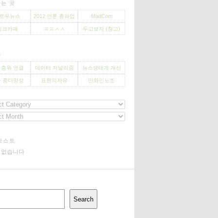
는 곳
로우뉴스
2012 언론 총파업
MadCom
씽크카페
ㅍㅍㅅㅅ
두고보자 (창고)
사
층위 연결
데이터 저널리즘
뉴스생태계 개선
 종다양성
표현의자유
만화인노조
포스트
기 없습니다
Search