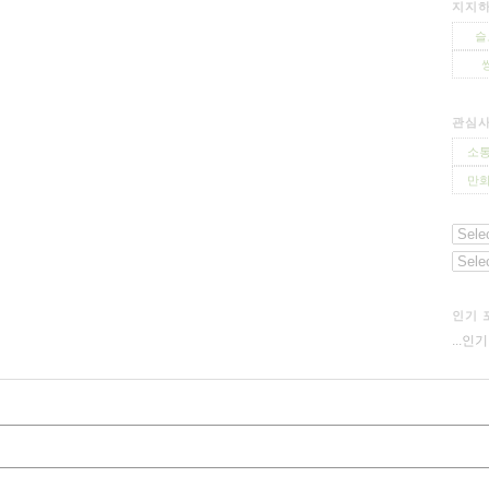
지지하
슬
관심
소통
만화
인기 
...인