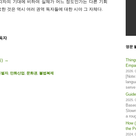
(각자의 기대에 비하여 실체가 어느 정도인가는 다른 기회
한 것은 역시 여러 권역 독자들에 대한 시야 그 자체다.
 독자
영문 
릭)
→
Thing
Empat
2026. 0
돈벌자
,
만화산업
,
문화권
,
불법복제
[Note
langu
serve
Guide
2025. 0
Based
Slown
a rou
How (
the Pr
2024. 0