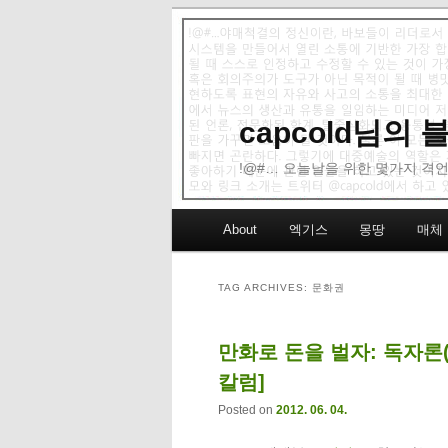
capcold님의
!@#… 오늘날을 위한 몇가지 격언
Main menu
About
엑기스
몽땅
매체
Skip to primary content
Skip to secondary content
TAG ARCHIVES:
문화권
만화로 돈을 벌자: 독자론(
칼럼]
Posted on
2012. 06. 04.