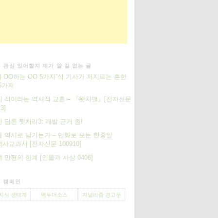
 관심 있어할지 제가 알 길 없는 글
이 OO하는 OO 5가지”식 기사가 저지르는 흔한
5가지
 적이라는 역사적 교훈 – 『왓치맨』[전자신문
3]
 담론 뒷처리3: 제발 근거 좀!
 역사로 남기는가 – 만화로 보는 한중일
사교과서 [전자신문 100910]
 만평의 한계 [인물과 사상 0406]
 캠페인
지식 생태계
백투더소스
저널리즘 경고문