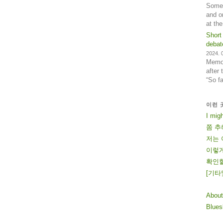
Some 
and o
at th
Short
debat
2024. 0
Memos
after
“So f
이런 
I mig
쫌 추
저는 
이렇게
확인할
[
기
타
About
Blue