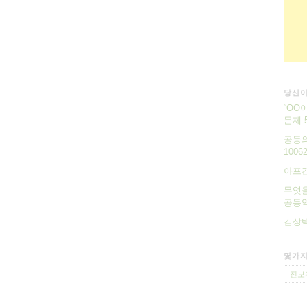
당신이
“OO
문제 
공동의
10062
아프간
무엇을
공동역
김상택
몇가지
진보