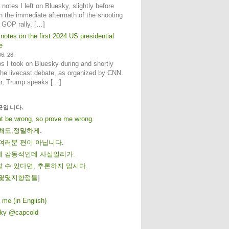
notes I left on Bluesky, slightly before
n the immediate aftermath of the shooting
e GOP rally, […]
 notes on the first 2024 US presidential
e
6. 28.
 I took on Bluesky during and shortly
 the livecast debate, as organized by CNN.
ar, Trump speaks […]
곳입니다.
ht be wrong, so prove me wrong.
해도,정밀하게.
여러분 편이 아닙니다.
 감동적인데 사실일리가.
 수 있다면, 추론하지 맙시다.
몇
몇
지
향
점
들
]
 me (in English)
sky @capcold