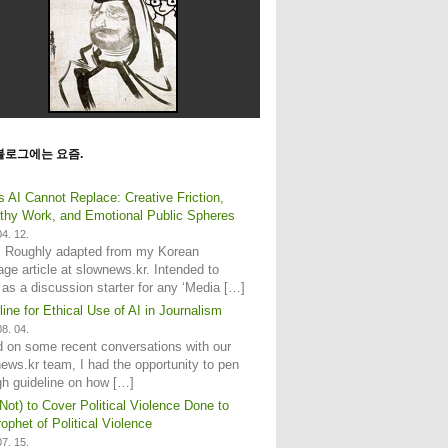
블로그에는 요즘.
s AI Cannot Replace: Creative Friction,
hy Work, and Emotional Public Spheres
4. 12.
: Roughly adapted from my Korean
age article at slownews.kr. Intended to
 as a discussion starter for any ‘Media […]
line for Ethical Use of AI in Journalism
8. 04.
 on some recent conversations with our
ews.kr team, I had the opportunity to pen
gh guideline on how […]
Not) to Cover Political Violence Done to
ophet of Political Violence
7. 15.