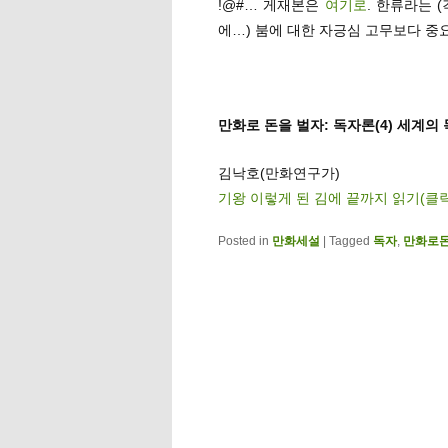
!@#… 게재본은
여기로
. 한류라는 
에…) 붐에 대한 자긍심 고무보다 중요
만화로 돈을 벌자: 독자론(4) 세계의
김낙호(만화연구가)
기왕 이렇게 된 김에 끝까지 읽기(클
Posted in
만화세설
|
Tagged
독자
,
만화로