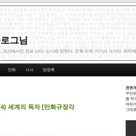
 블로그님
: 곳간에서만 진보 난다. 신나면 망한다. 인류 따위 거기서 거기다. 위악
만화
시사
방명록
전면개
우선순
좀 적
여러가
4) 세계의 독자 [만화규장각
그대로