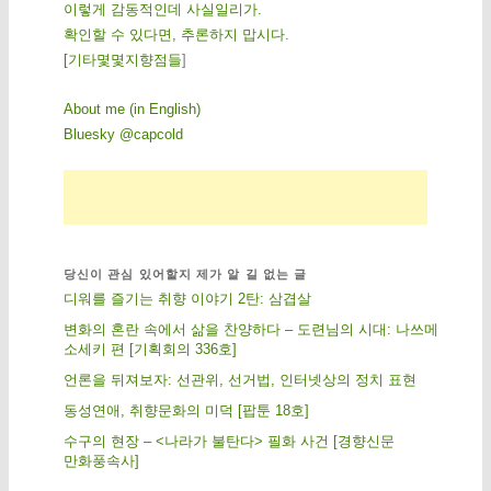
이렇게 감동적인데 사실일리가.
확인할 수 있다면, 추론하지 맙시다.
[
기
타
몇
몇
지
향
점
들
]
About me (in English)
Bluesky @capcold
당신이 관심 있어할지 제가 알 길 없는 글
디워를 즐기는 취향 이야기 2탄: 삼겹살
변화의 혼란 속에서 삶을 찬양하다 – 도련님의 시대: 나쓰메
소세키 편 [기획회의 336호]
언론을 뒤져보자: 선관위, 선거법, 인터넷상의 정치 표현
동성연애, 취향문화의 미덕 [팝툰 18호]
수구의 현장 – <나라가 불탄다> 필화 사건 [경향신문
만화풍속사]