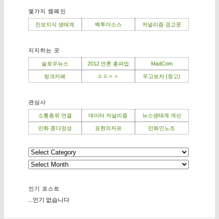
몇가지 캠페인
진보지식 생태계
백투더소스
저널리즘 경고문
지지하는 곳
슬로우뉴스
2012 언론 총파업
MadCom
씽크카페
ㅍㅍㅅㅅ
두고보자 (창고)
관심사
소통층위 연결
데이터 저널리즘
뉴스생태계 개선
만화 종다양성
표현의자유
만화인노조
인기 포스트
...인기 없습니다