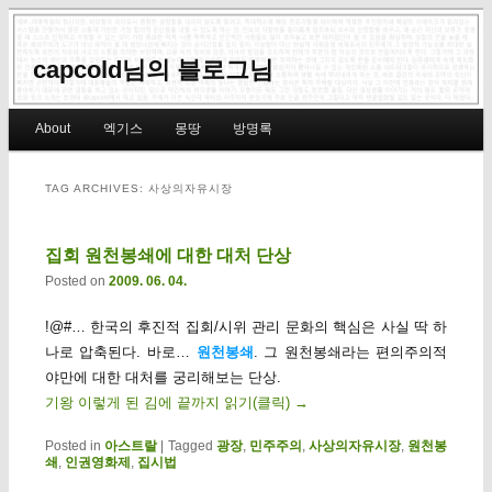
capcold님의 블로그님
Main menu
About
엑기스
몽땅
방명록
Skip to primary content
Skip to secondary content
TAG ARCHIVES:
사상의자유시장
집회 원천봉쇄에 대한 대처 단상
Posted on
2009. 06. 04.
!@#… 한국의 후진적 집회/시위 관리 문화의 핵심은 사실 딱 하
나로 압축된다. 바로…
원천봉쇄
. 그 원천봉쇄라는 편의주의적
야만에 대한 대처를 궁리해보는 단상.
기왕 이렇게 된 김에 끝까지 읽기(클릭)
→
Posted in
아스트랄
|
Tagged
광장
,
민주주의
,
사상의자유시장
,
원천봉
쇄
,
인권영화제
,
집시법