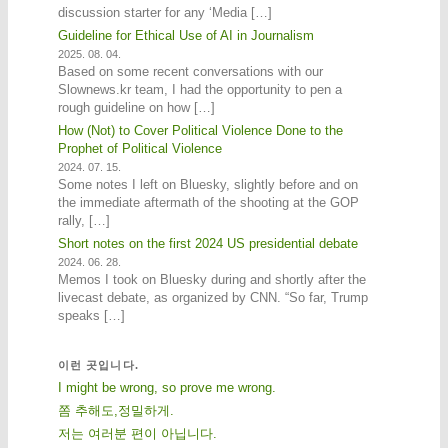
discussion starter for any ‘Media […]
Guideline for Ethical Use of AI in Journalism
2025. 08. 04.
Based on some recent conversations with our
Slownews.kr team, I had the opportunity to pen a
rough guideline on how […]
How (Not) to Cover Political Violence Done to the
Prophet of Political Violence
2024. 07. 15.
Some notes I left on Bluesky, slightly before and on
the immediate aftermath of the shooting at the GOP
rally, […]
Short notes on the first 2024 US presidential debate
2024. 06. 28.
Memos I took on Bluesky during and shortly after the
livecast debate, as organized by CNN. “So far, Trump
speaks […]
이런 곳입니다.
I might be wrong, so prove me wrong.
쫌 추해도,정밀하게.
저는 여러분 편이 아닙니다.