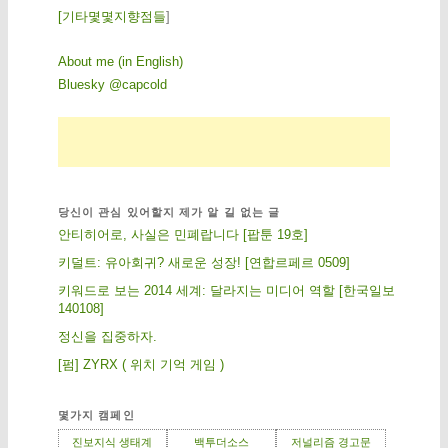
[
기
타
몇
몇
지
향
점
들
]
About me (in English)
Bluesky @capcold
당신이 관심 있어할지 제가 알 길 없는 글
안티히어로, 사실은 민폐랍니다 [팝툰 19호]
키덜트: 유아회귀? 새로운 성장! [연합르페르 0509]
키워드로 보는 2014 세계: 달라지는 미디어 역할 [한국일보
140108]
정신을 집중하자.
[펌] ZYRX ( 위치 기억 게임 )
몇가지 캠페인
진보지식 생태계
백투더소스
저널리즘 경고문