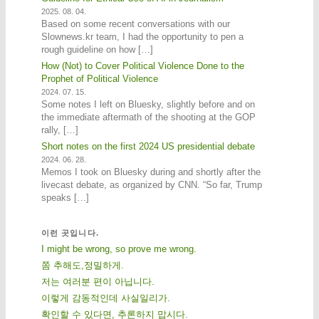
2025. 08. 04.
Based on some recent conversations with our
Slownews.kr team, I had the opportunity to pen a
rough guideline on how […]
How (Not) to Cover Political Violence Done to the
Prophet of Political Violence
2024. 07. 15.
Some notes I left on Bluesky, slightly before and on
the immediate aftermath of the shooting at the GOP
rally, […]
Short notes on the first 2024 US presidential debate
2024. 06. 28.
Memos I took on Bluesky during and shortly after the
livecast debate, as organized by CNN. “So far, Trump
speaks […]
이런 곳입니다.
I might be wrong, so prove me wrong.
쫌 추해도,정밀하게.
저는 여러분 편이 아닙니다.
이렇게 감동적인데 사실일리가.
확인할 수 있다면, 추론하지 맙시다.