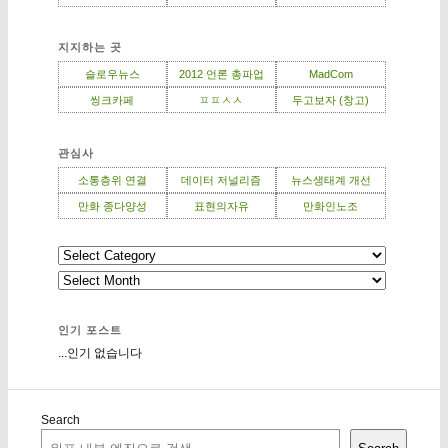
지지하는 곳
슬로우뉴스
2012 언론 총파업
MadCom
씽크카페
ㅍㅍㅅㅅ
두고보자 (창고)
관심사
소통층위 연결
데이터 저널리즘
뉴스생태계 개선
만화 종다양성
표현의자유
만화인노조
인기 포스트
...인기 없습니다
Search