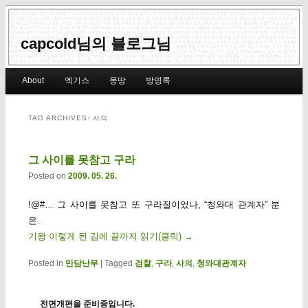
capcold님의 블로그님
Main menu
About
엑기스
몽땅
방명록
Skip to primary content
Skip to secondary content
TAG ARCHIVES:
사의
그 사이를 못참고 구라
Posted on
2009. 05. 26.
!@#… 그 사이를 못참고 또 구라질이었나, “청와대 관계자” 분
은.
기왕 이렇게 된 김에 끝까지 읽기(클릭)
→
Posted in
만담난무
|
Tagged
검찰
,
구라
,
사의
,
청와대관계자
전면개편을 준비중입니다.