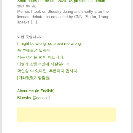
Short notes on the first 2024 US presidential debate
2024. 06. 28.
Memos I took on Bluesky during and shortly after the
livecast debate, as organized by CNN. “So far, Trump
speaks […]
이런 곳입니다.
I might be wrong, so prove me wrong.
쫌 추해도,정밀하게.
저는 여러분 편이 아닙니다.
이렇게 감동적인데 사실일리가.
확인할 수 있다면, 추론하지 맙시다.
[
기
타
몇
몇
지
향
점
들
]
About me (in English)
Bluesky @capcold