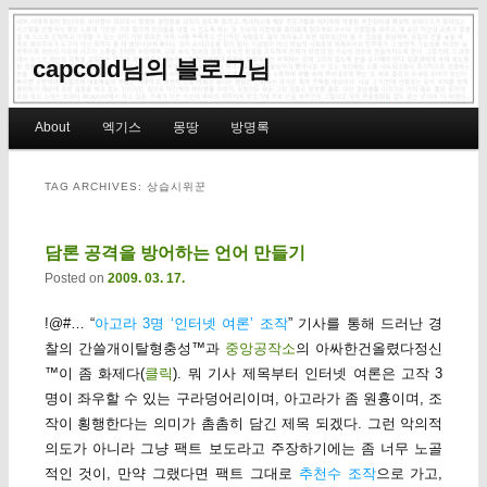
capcold님의 블로그님
Main menu
About
엑기스
몽땅
방명록
Skip to primary content
Skip to secondary content
TAG ARCHIVES:
상습시위꾼
담론 공격을 방어하는 언어 만들기
Posted on
2009. 03. 17.
!@#… “
아고라 3명 ‘인터넷 여론’ 조작
” 기사를 통해 드러난 경
찰의 간쓸개이탈형충성™과
중앙공작소
의 아싸한건올렸다정신
™이 좀 화제다(
클릭
). 뭐 기사 제목부터 인터넷 여론은 고작 3
명이 좌우할 수 있는 구라덩어리이며, 아고라가 좀 원흉이며, 조
작이 횡행한다는 의미가 촘촘히 담긴 제목 되겠다. 그런 악의적
의도가 아니라 그냥 팩트 보도라고 주장하기에는 좀 너무 노골
적인 것이, 만약 그랬다면 팩트 그대로
추천수 조작
으로 가고,