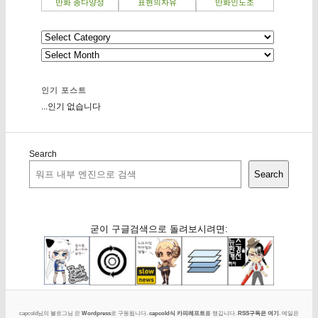
만화 종다양성
표현의자유
만화인노조
인기 포스트
...인기 없습니다
Search
Search
굳이 구글검색으로 돌려보시려면:
capcold님의 블로그님 은
Wordpress
로 구동됩니다.
capcold식 카피레프트
를 챙깁니다.
RSS구독은 여기
. 메일은