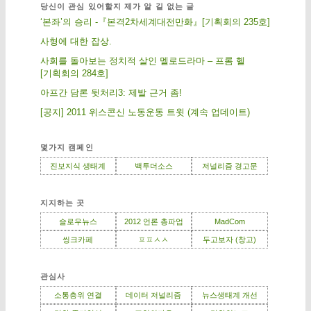
당신이 관심 있어할지 제가 알 길 없는 글
‘본좌’의 승리 -『본격2차세계대전만화』[기획회의 235호]
사형에 대한 잡상.
사회를 돌아보는 정치적 살인 멜로드라마 – 프롬 헬
[기획회의 284호]
아프간 담론 뒷처리3: 제발 근거 좀!
[공지] 2011 위스콘신 노동운동 트윗 (계속 업데이트)
몇가지 캠페인
진보지식 생태계
백투더소스
저널리즘 경고문
지지하는 곳
슬로우뉴스
2012 언론 총파업
MadCom
씽크카페
ㅍㅍㅅㅅ
두고보자 (창고)
관심사
소통층위 연결
데이터 저널리즘
뉴스생태계 개선