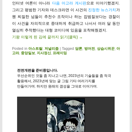
인터넷 여론이 아니라
다음 아고라 게시판
으로 이야기했겠지.
그리고 평범한 기자와 데스크라면 이 사건의
진정한 뉴스가치
가
웬 찌질한 넘들이 추천수 조작이나 하는 잡범질보다는 경찰이
이 사건을 자의적으로 중대하게 취급하고 나서서 여러 달 동안
열심히 추적했다는 대형 코미디에 있음을 포착해줬겠지.
기왕 이렇게 된 김에 끝까지 읽기(클릭)
→
Posted in
아스트랄
,
저널리즘
|
Tagged
담론
,
방어전
,
상습시위꾼
,
아
고라
,
중앙일보
,
지사정신
,
프레이밍
전면개편을 준비중입니다.
우선순위인 것들 좀 지나고 나면, 2023년의 기술들을 좀 적극
활용해서, 2023년에 맞는 글 그림 기타 여러가지를
만들어가며. 하지만 원래의 갬성을 그대로 이어가며.