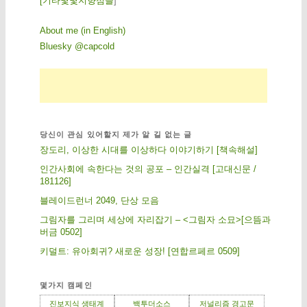
[
기
타
몇
몇
지
향
점
들
]
About me (in English)
Bluesky @capcold
당신이 관심 있어할지 제가 알 길 없는 글
장도리, 이상한 시대를 이상하다 이야기하기 [책속해설]
인간사회에 속한다는 것의 공포 – 인간실격 [고대신문 /
181126]
블레이드런너 2049, 단상 모음
그림자를 그리며 세상에 자리잡기 – <그림자 소묘>[으뜸과
버금 0502]
키덜트: 유아회귀? 새로운 성장! [연합르페르 0509]
몇가지 캠페인
진보지식 생태계
백투더소스
저널리즘 경고문