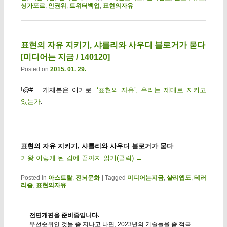
싱가포르
,
인권위
,
트위터백업
,
표현의자유
표현의 자유 지키기, 샤를리와 사우디 블로거가 묻다
[미디어는 지금 / 140120]
Posted on
2015. 01. 29.
!@#… 게재본은 여기로:
‘표현의 자유’, 우리는 제대로 지키고
있는가
.
표현의 자유 지키기, 샤를리와 사우디 블로거가 묻다
기왕 이렇게 된 김에 끝까지 읽기(클릭)
→
Posted in
아스트랄
,
전뇌문화
|
Tagged
미디어는지금
,
샬리엡도
,
테러
리즘
,
표현의자유
전면개편을 준비중입니다.
우선순위인 것들 좀 지나고 나면, 2023년의 기술들을 좀 적극