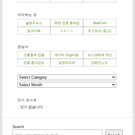
지지하는 곳
슬로우뉴스
2012 언론 총파업
MadCom
씽크카페
ㅍㅍㅅㅅ
두고보자 (창고)
관심사
소통층위 연결
데이터 저널리즘
뉴스생태계 개선
만화 종다양성
표현의자유
만화인노조
인기 포스트
...인기 없습니다
Search