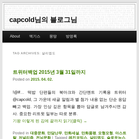
capcold님의 블로그님
Main menu
About
엑기스
몽땅
방명록
Skip to primary content
Skip to secondary content
TAG ARCHIVES:
샬리엡도
트위터백업 2015년 3월 31일까지
Posted on
2015. 04. 02.
!@#… 떡밥 단편들의 북마크와 간단멘트 기록용 트위터
@capcold, 그 가운데 새글 알림과 별 첨가 내용 없는 단순 응답
빼고 백업. 가장 인상 깊은 항목을 뽑아 답글로 남겨주시면 감
사. 중요한 리트윗 일부는 따로 분류.
기왕 이렇게 된 김에 끝까지 읽기(클릭)
→
Posted in
대중문화
,
만담난무
,
만화세설
,
만화품평
,
모형모형
,
아스트
랄
,
저널리즘
,
전뇌문화
|
Tagged
레진코믹스
,
샬리엡도
,
슬로우뉴스
,