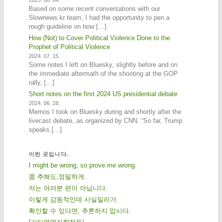
Based on some recent conversations with our
Slownews.kr team, I had the opportunity to pen a
rough guideline on how […]
How (Not) to Cover Political Violence Done to the
Prophet of Political Violence
2024. 07. 15.
Some notes I left on Bluesky, slightly before and on
the immediate aftermath of the shooting at the GOP
rally, […]
Short notes on the first 2024 US presidential debate
2024. 06. 28.
Memos I took on Bluesky during and shortly after the
livecast debate, as organized by CNN. “So far, Trump
speaks […]
이런 곳입니다.
I might be wrong, so prove me wrong.
쫌 추해도,정밀하게.
저는 여러분 편이 아닙니다.
이렇게 감동적인데 사실일리가.
확인할 수 있다면, 추론하지 맙시다.