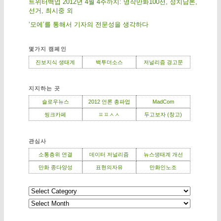
트위터백업 2012년 4월 4주까지: 명작만화100선, 정치담론,
선거, 최시중 외
‘모에’를 통해서 기자의 전문성을 생각하다
몇가지 캠페인
진보지식 생태계
백투더소스
저널리즘 경고문
지지하는 곳
슬로우뉴스
2012 언론 총파업
MadCom
씽크카페
ㅍㅍㅅㅅ
두고보자 (창고)
관심사
소통층위 연결
데이터 저널리즘
뉴스생태계 개선
만화 종다양성
표현의자유
만화인노조