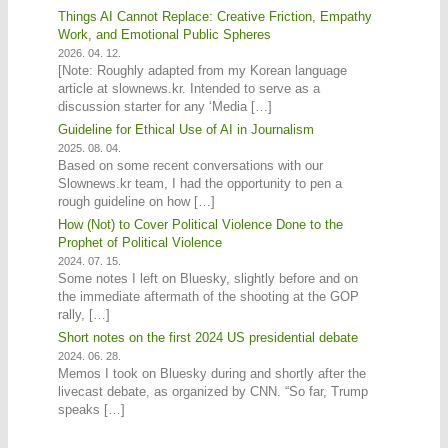
Things AI Cannot Replace: Creative Friction, Empathy
Work, and Emotional Public Spheres
2026. 04. 12.
[Note: Roughly adapted from my Korean language
article at slownews.kr. Intended to serve as a
discussion starter for any ‘Media […]
Guideline for Ethical Use of AI in Journalism
2025. 08. 04.
Based on some recent conversations with our
Slownews.kr team, I had the opportunity to pen a
rough guideline on how […]
How (Not) to Cover Political Violence Done to the
Prophet of Political Violence
2024. 07. 15.
Some notes I left on Bluesky, slightly before and on
the immediate aftermath of the shooting at the GOP
rally, […]
Short notes on the first 2024 US presidential debate
2024. 06. 28.
Memos I took on Bluesky during and shortly after the
livecast debate, as organized by CNN. “So far, Trump
speaks […]