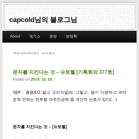
capcold님의 블로그님
Main menu
About
엑기스
몽땅
방명록
Skip to primary content
Skip to secondary content
TAG ARCHIVES:
서하문자
문자를 지킨다는 것 – 슈토헬 [기획회의 377호]
Posted on
2014. 10. 18.
!@#… 총몽(LO 말고 오리지널)도 그렇고, 광기 다분하고 귀여
운척 안하는 전투형 여주인공에 좀 개인적 선호가 있다(…)
문자를 지킨다는 것 – [슈토헬]