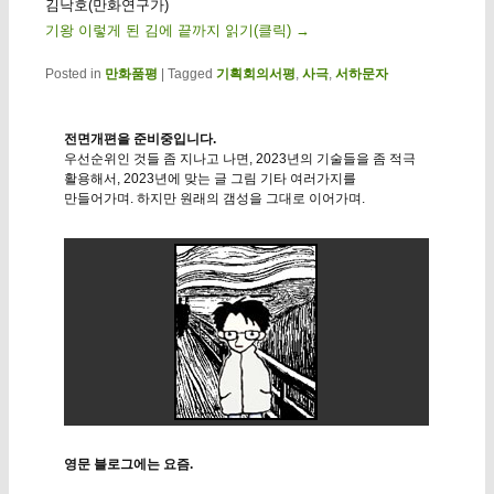
김낙호(만화연구가)
기왕 이렇게 된 김에 끝까지 읽기(클릭)
→
Posted in
만화품평
|
Tagged
기획회의서평
,
사극
,
서하문자
전면개편을 준비중입니다.
우선순위인 것들 좀 지나고 나면, 2023년의 기술들을 좀 적극
활용해서, 2023년에 맞는 글 그림 기타 여러가지를
만들어가며. 하지만 원래의 갬성을 그대로 이어가며.
영문 블로그에는 요즘.