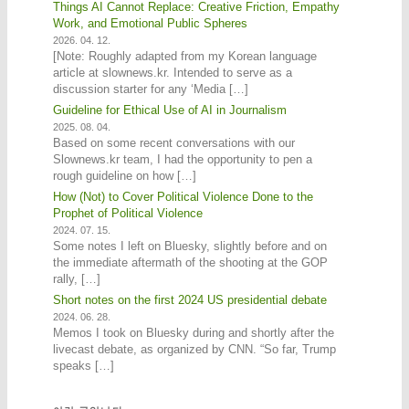
Things AI Cannot Replace: Creative Friction, Empathy
Work, and Emotional Public Spheres
2026. 04. 12.
[Note: Roughly adapted from my Korean language
article at slownews.kr. Intended to serve as a
discussion starter for any ‘Media […]
Guideline for Ethical Use of AI in Journalism
2025. 08. 04.
Based on some recent conversations with our
Slownews.kr team, I had the opportunity to pen a
rough guideline on how […]
How (Not) to Cover Political Violence Done to the
Prophet of Political Violence
2024. 07. 15.
Some notes I left on Bluesky, slightly before and on
the immediate aftermath of the shooting at the GOP
rally, […]
Short notes on the first 2024 US presidential debate
2024. 06. 28.
Memos I took on Bluesky during and shortly after the
livecast debate, as organized by CNN. “So far, Trump
speaks […]