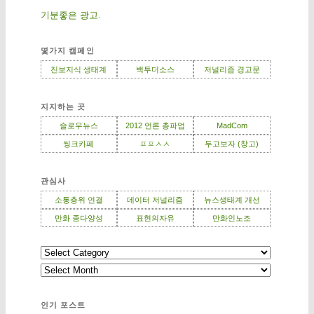
기분좋은 광고.
몇가지 캠페인
진보지식 생태계
백투더소스
저널리즘 경고문
지지하는 곳
슬로우뉴스
2012 언론 총파업
MadCom
씽크카페
ㅍㅍㅅㅅ
두고보자 (창고)
관심사
소통층위 연결
데이터 저널리즘
뉴스생태계 개선
만화 종다양성
표현의자유
만화인노조
인기 포스트