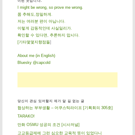
이런 곳입니다.
I might be wrong, so prove me wrong.
쫌 추해도,정밀하게.
저는 여러분 편이 아닙니다.
이렇게 감동적인데 사실일리가.
확인할 수 있다면, 추론하지 맙시다.
[
기
타
몇
몇
지
향
점
들
]
About me (in English)
Bluesky @capcold
당신이 관심 있어할지 제가 알 길 없는 글
협상하는 부부생활 – 어쿠스틱라이프 [기획회의 305호]
TARAKO!
만화 OSMU 성공의 조건 [시사저널]
고교등급제에 그런 심오한 교육적 뜻이 있었다니