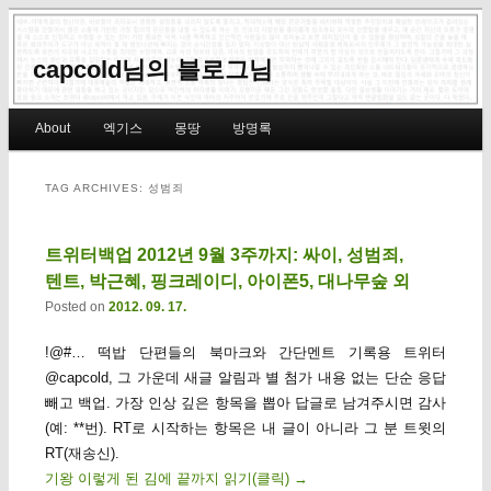
capcold님의 블로그님
Main menu
About
엑기스
몽땅
방명록
Skip to primary content
Skip to secondary content
TAG ARCHIVES:
성범죄
트위터백업 2012년 9월 3주까지: 싸이, 성범죄,
텐트, 박근혜, 핑크레이디, 아이폰5, 대나무숲 외
Posted on
2012. 09. 17.
!@#… 떡밥 단편들의 북마크와 간단멘트 기록용 트위터
@capcold, 그 가운데 새글 알림과 별 첨가 내용 없는 단순 응답
빼고 백업. 가장 인상 깊은 항목을 뽑아 답글로 남겨주시면 감사
(예: **번). RT로 시작하는 항목은 내 글이 아니라 그 분 트윗의
RT(재송신).
기왕 이렇게 된 김에 끝까지 읽기(클릭)
→