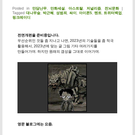
Posted in
만담난무
,
만화세설
,
아스트랄
,
저널리즘
,
전뇌문화
|
Tagged
대나무숲
,
박근혜
,
성범죄
,
싸이
,
아이폰5
,
텐트
,
트위터백업
,
핑크레이디
전면개편을 준비중입니다.
우선순위인 것들 좀 지나고 나면, 2023년의 기술들을 좀 적극
활용해서, 2023년에 맞는 글 그림 기타 여러가지를
만들어가며. 하지만 원래의 갬성을 그대로 이어가며.
영문 블로그에는 요즘.