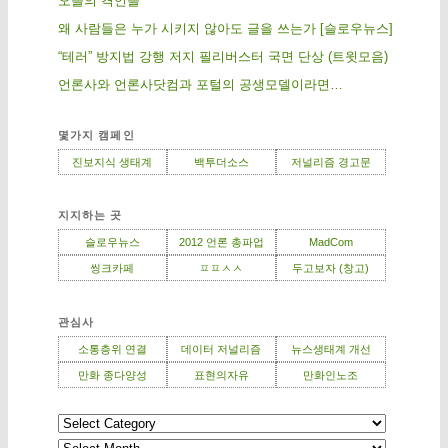
오늘의 격언들
왜 사람들은 누가 시키지 않아도 글을 쓰는가 [슬로우뉴스]
“테러” 방지법 강행 저지 필리버스터 국면 단상 (트윗모음)
언론사와 언론사닷컴과 포털의 공생모델이라면…
몇가지 캠페인
진보지식 생태계
백투더소스
저널리즘 경고문
지지하는 곳
슬로우뉴스
2012 언론 총파업
MadCom
씽크카페
ㅍㅍㅅㅅ
두고보자 (창고)
관심사
소통층위 연결
데이터 저널리즘
뉴스생태계 개선
만화 종다양성
표현의자유
만화인노조