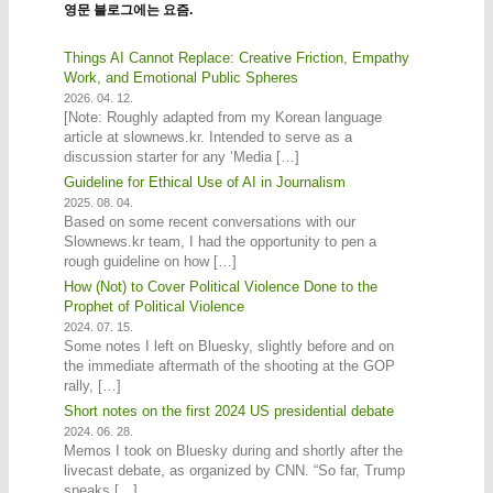
영문 블로그에는 요즘.
Things AI Cannot Replace: Creative Friction, Empathy
Work, and Emotional Public Spheres
2026. 04. 12.
[Note: Roughly adapted from my Korean language
article at slownews.kr. Intended to serve as a
discussion starter for any ‘Media […]
Guideline for Ethical Use of AI in Journalism
2025. 08. 04.
Based on some recent conversations with our
Slownews.kr team, I had the opportunity to pen a
rough guideline on how […]
How (Not) to Cover Political Violence Done to the
Prophet of Political Violence
2024. 07. 15.
Some notes I left on Bluesky, slightly before and on
the immediate aftermath of the shooting at the GOP
rally, […]
Short notes on the first 2024 US presidential debate
2024. 06. 28.
Memos I took on Bluesky during and shortly after the
livecast debate, as organized by CNN. “So far, Trump
speaks […]