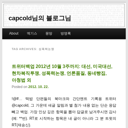
capcold님의 블로그님
Main menu
About
엑기스
몽땅
방명록
Skip to primary content
Skip to secondary content
TAG ARCHIVES:
성폭력논쟁
트위터백업 2012년 10월 3주까지: 대선, 미국대선,
현차복직투쟁, 성폭력논쟁, 언론품질, 동네빵집,
아청법 외
Posted on
2012. 10. 22.
!@#… 떡밥 단편들의 북마크와 간단멘트 기록용 트위터
@capcold, 그 가운데 새글 알림과 별 첨가 내용 없는 단순 응답
빼고 백업. 가장 인상 깊은 항목을 뽑아 답글로 남겨주시면 감사
(예: **번). RT로 시작하는 항목은 내 글이 아니라 그 분 트윗의
RT(재송신).