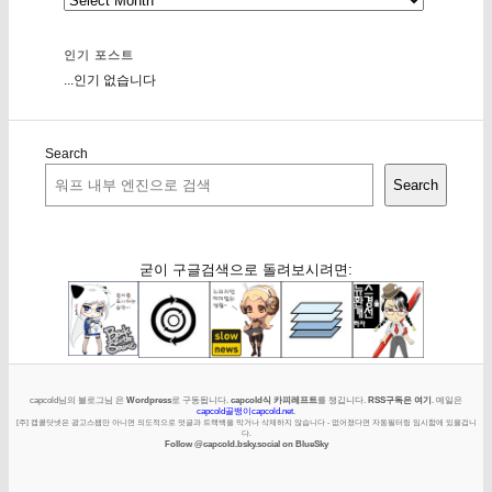
인기 포스트
...인기 없습니다
Search
Search
굳이 구글검색으로 돌려보시려면:
capcold님의 블로그님 은
Wordpress
로 구동됩니다.
capcold식 카피레프트
를 챙깁니다.
RSS구독은 여기
. 메일은
capcold골뱅이capcold.net
.
[주] 캡콜닷넷은 광고스팸만 아니면 의도적으로 덧글과 트랙백을 막거나 삭제하지 않습니다 - 없어졌다면 자동필터링 임시함에 있을겁니
다.
Follow @capcold.bsky.social on BlueSky