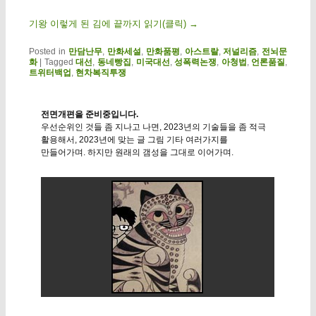
기왕 이렇게 된 김에 끝까지 읽기(클릭)
→
Posted in
만담난무
,
만화세설
,
만화품평
,
아스트랄
,
저널리즘
,
전뇌문
화
|
Tagged
대선
,
동네빵집
,
미국대선
,
성폭력논쟁
,
아청법
,
언론품질
,
트위터백업
,
현차복직투쟁
전면개편을 준비중입니다.
우선순위인 것들 좀 지나고 나면, 2023년의 기술들을 좀 적극
활용해서, 2023년에 맞는 글 그림 기타 여러가지를
만들어가며. 하지만 원래의 갬성을 그대로 이어가며.