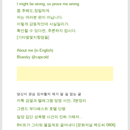
I might be wrong, so prove me wrong.
쫌 추해도,정밀하게.
저는 여러분 편이 아닙니다.
이렇게 감동적인데 사실일리가.
확인할 수 있다면, 추론하지 맙시다.
[
기
타
몇
몇
지
향
점
들
]
About me (in English)
Bluesky @capcold
당신이 관심 있어할지 제가 알 길 없는 글
카톡 검열과 텔레그램 망명 사안, 3분정리
그랜드 부다페스트 호텔 단평
밀양 집단 성폭행 사건의 진짜 가해자…
8비트가 그리워 물질계로 끌어내다 [문화저널 백도씨 0806]