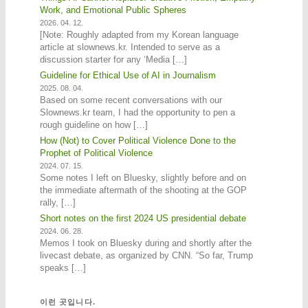
Work, and Emotional Public Spheres
2026. 04. 12.
[Note: Roughly adapted from my Korean language
article at slownews.kr. Intended to serve as a
discussion starter for any ‘Media […]
Guideline for Ethical Use of AI in Journalism
2025. 08. 04.
Based on some recent conversations with our
Slownews.kr team, I had the opportunity to pen a
rough guideline on how […]
How (Not) to Cover Political Violence Done to the
Prophet of Political Violence
2024. 07. 15.
Some notes I left on Bluesky, slightly before and on
the immediate aftermath of the shooting at the GOP
rally, […]
Short notes on the first 2024 US presidential debate
2024. 06. 28.
Memos I took on Bluesky during and shortly after the
livecast debate, as organized by CNN. “So far, Trump
speaks […]
이런 곳입니다.