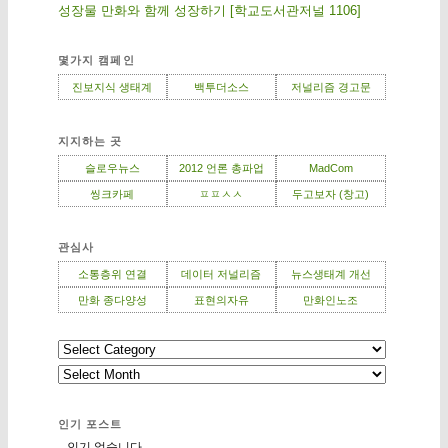
성장물 만화와 함께 성장하기 [학교도서관저널 1106]
몇가지 캠페인
진보지식 생태계
백투더소스
저널리즘 경고문
지지하는 곳
슬로우뉴스
2012 언론 총파업
MadCom
씽크카페
ㅍㅍㅅㅅ
두고보자 (창고)
관심사
소통층위 연결
데이터 저널리즘
뉴스생태계 개선
만화 종다양성
표현의자유
만화인노조
인기 포스트
...인기 없습니다