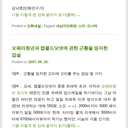
김낙호(만화연구가)
기왕 이렇게 된 김에 끝까지 읽기(클릭)
→
Posted in
만화세설
|
Tagged
네남자만화방
,
스타
,
오너캐
오페라청년과 캡콜드닷넷에 관한 근황을 빙자한
잡설
Posted on
2007. 06. 20.
!@#… 근황을 빙자한 꼬리에 꼬리를 무는 잡담 몇 가지.
!@#… 요새, 캡콜드닷넷이 종종 트래픽 초과. 어차피
오페라청
년 포스트
때문인 만큼 트래픽 업스케일을 하기보다는 그냥 며
칠만 버티면 되겠지 하고 일일 트래픽 리셋 방식으로 대처 중
(한번 리셋하는 데에 550원 소요 ㅜㅜ). 2000비지터 5000 페이
지뷰가 일일 500메가의 한계. 타이밍 좋게 리셋해서 3000비지
터에 8700페이지뷰까지 찍기는 했지만, 이놈의 거품 인기란.
기왕 이렇게 된 김에 끝까지 읽기(클릭)
→