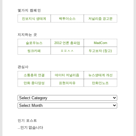
몇가지 캠페인
진보지식 생태계
백투더소스
저널리즘 경고문
지지하는 곳
슬로우뉴스
2012 언론 총파업
MadCom
씽크카페
ㅍㅍㅅㅅ
두고보자 (창고)
관심사
소통층위 연결
데이터 저널리즘
뉴스생태계 개선
만화 종다양성
표현의자유
만화인노조
인기 포스트
...인기 없습니다