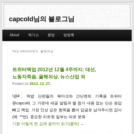
capcold님의 블로그님
Main menu
About
엑기스
몽땅
방명록
Skip to primary content
Skip to secondary content
TAG ARCHIVES:
올해의상
트위터백업 2012년 12월 4주까지: 대선,
노동자죽음, 올해의상, 뉴스산업 외
Posted on
2012. 12. 27.
!@#… 떡밥 단편들의 북마크와 간단멘트 기록용 트위터
@capcold, 그 가운데 새글 알림과 별 첨가 내용 없는 단순 응답
빼고 백업. 가장 인상 깊은 항목을 뽑아 답글로 남겨주시면 감사
(예: **번). 중요한 리트윗 일부는 따로 분류.
기왕 이렇게 된 김에 끝까지 읽기(클릭)
→