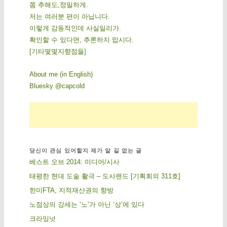
쫌 추해도,정밀하게.
저는 여러분 편이 아닙니다.
이렇게 감동적인데 사실일리가.
확인할 수 있다면, 추론하지 맙시다.
[
기
타
몇
몇
지
향
점
들
]
About me (in English)
Bluesky @capcold
당신이 관심 있어할지 제가 알 길 없는 글
베스트 오브 2014: 미디어/시사
태평한 현대 도술 활극 – 도사랜드 [기획회의 311호]
한미FTA, 지적재산권의 향방
노점상의 강세는 ‘노’가 아닌 ‘상’에 있다
크라잉넛