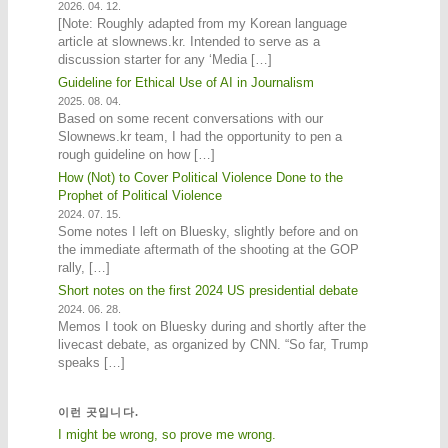
2026. 04. 12.
[Note: Roughly adapted from my Korean language
article at slownews.kr. Intended to serve as a
discussion starter for any ‘Media […]
Guideline for Ethical Use of AI in Journalism
2025. 08. 04.
Based on some recent conversations with our
Slownews.kr team, I had the opportunity to pen a
rough guideline on how […]
How (Not) to Cover Political Violence Done to the
Prophet of Political Violence
2024. 07. 15.
Some notes I left on Bluesky, slightly before and on
the immediate aftermath of the shooting at the GOP
rally, […]
Short notes on the first 2024 US presidential debate
2024. 06. 28.
Memos I took on Bluesky during and shortly after the
livecast debate, as organized by CNN. “So far, Trump
speaks […]
이런 곳입니다.
I might be wrong, so prove me wrong.