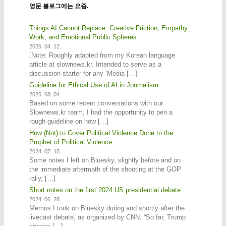
영문 블로그에는 요즘.
Things AI Cannot Replace: Creative Friction, Empathy
Work, and Emotional Public Spheres
2026. 04. 12.
[Note: Roughly adapted from my Korean language
article at slownews.kr. Intended to serve as a
discussion starter for any ‘Media […]
Guideline for Ethical Use of AI in Journalism
2025. 08. 04.
Based on some recent conversations with our
Slownews.kr team, I had the opportunity to pen a
rough guideline on how […]
How (Not) to Cover Political Violence Done to the
Prophet of Political Violence
2024. 07. 15.
Some notes I left on Bluesky, slightly before and on
the immediate aftermath of the shooting at the GOP
rally, […]
Short notes on the first 2024 US presidential debate
2024. 06. 28.
Memos I took on Bluesky during and shortly after the
livecast debate, as organized by CNN. “So far, Trump