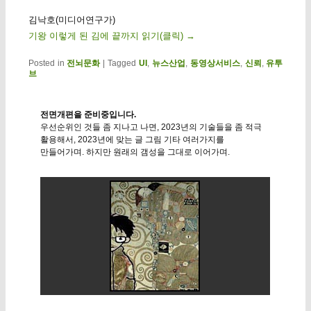
김낙호(미디어연구가)
기왕 이렇게 된 김에 끝까지 읽기(클릭)
→
Posted in
전뇌문화
|
Tagged
UI
,
뉴스산업
,
동영상서비스
,
신뢰
,
유투
브
전면개편을 준비중입니다.
우선순위인 것들 좀 지나고 나면, 2023년의 기술들을 좀 적극
활용해서, 2023년에 맞는 글 그림 기타 여러가지를
만들어가며. 하지만 원래의 갬성을 그대로 이어가며.