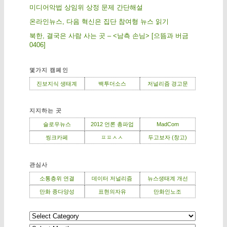
미디어악법 상임위 상정 문제 간단해설
온라인뉴스, 다음 혁신은 집단 참여형 뉴스 읽기
북한, 결국은 사람 사는 곳 – <남측 손님> [으뜸과 버금
0406]
몇가지 캠페인
진보지식 생태계
백투더소스
저널리즘 경고문
지지하는 곳
슬로우뉴스
2012 언론 총파업
MadCom
씽크카페
ㅍㅍㅅㅅ
두고보자 (창고)
관심사
소통층위 연결
데이터 저널리즘
뉴스생태계 개선
만화 종다양성
표현의자유
만화인노조