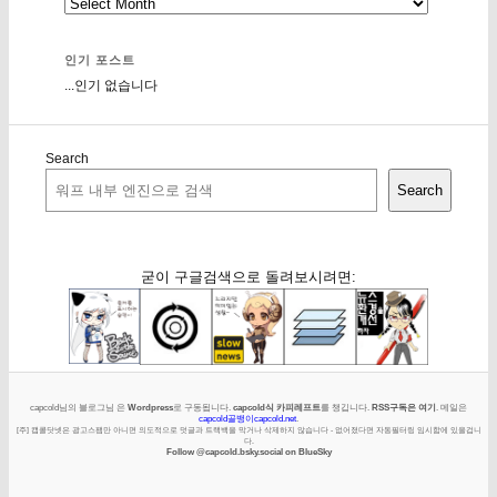
인기 포스트
...인기 없습니다
Search
Search
굳이 구글검색으로 돌려보시려면:
capcold님의 블로그님 은
Wordpress
로 구동됩니다.
capcold식 카피레프트
를 챙깁니다.
RSS구독은 여기
. 메일은
capcold골뱅이capcold.net
.
[주] 캡콜닷넷은 광고스팸만 아니면 의도적으로 덧글과 트랙백을 막거나 삭제하지 않습니다 - 없어졌다면 자동필터링 임시함에 있을겁니
다.
Follow @capcold.bsky.social on BlueSky