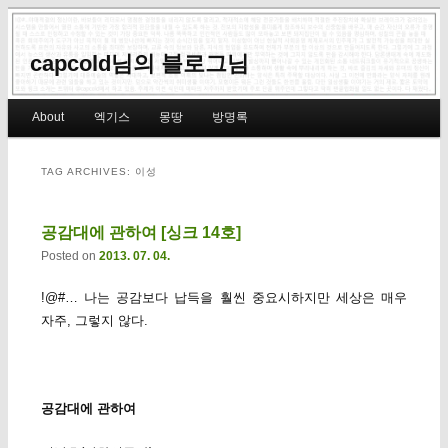
capcold님의 블로그님
Main menu
About
엑기스
몽땅
방명록
Skip to primary content
Skip to secondary content
TAG ARCHIVES:
이성
공감대에 관하여 [싱크 14호]
Posted on
2013. 07. 04.
!@#… 나는 공감보다 납득을 훨씬 중요시하지만 세상은 매우
자주, 그렇지 않다.
공감대에 관하여