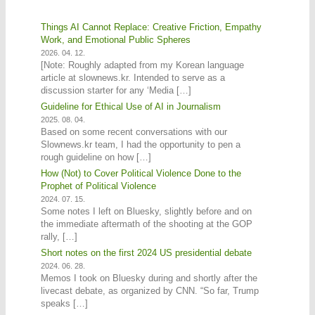
Things AI Cannot Replace: Creative Friction, Empathy
Work, and Emotional Public Spheres
2026. 04. 12.
[Note: Roughly adapted from my Korean language
article at slownews.kr. Intended to serve as a
discussion starter for any ‘Media […]
Guideline for Ethical Use of AI in Journalism
2025. 08. 04.
Based on some recent conversations with our
Slownews.kr team, I had the opportunity to pen a
rough guideline on how […]
How (Not) to Cover Political Violence Done to the
Prophet of Political Violence
2024. 07. 15.
Some notes I left on Bluesky, slightly before and on
the immediate aftermath of the shooting at the GOP
rally, […]
Short notes on the first 2024 US presidential debate
2024. 06. 28.
Memos I took on Bluesky during and shortly after the
livecast debate, as organized by CNN. “So far, Trump
speaks […]