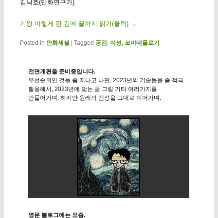
김낙호(만화연구가)
기왕 이렇게 된 김에 끝까지 읽기(클릭)
→
Posted in
만화세설
|
Tagged
공감
,
이성
,
코미데올로기
전면개편을 준비중입니다.
우선순위인 것들 좀 지나고 나면, 2023년의 기술들을 좀 적극
활용해서, 2023년에 맞는 글 그림 기타 여러가지를
만들어가며. 하지만 원래의 갬성을 그대로 이어가며.
영문 블로그에는 요즘.