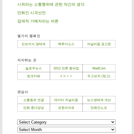
시위라는 소통행위에 관한 약간의 생각.
만화인 시국선언
잠재적 가해자라는 버튼
몇가지 캠페인
진보지식 생태계
백투더소스
저널리즘 경고문
지지하는 곳
슬로우뉴스
2012 언론 총파업
MadCom
씽크카페
ㅍㅍㅅㅅ
두고보자 (창고)
관심사
소통층위 연결
데이터 저널리즘
뉴스생태계 개선
만화 종다양성
표현의자유
만화인노조