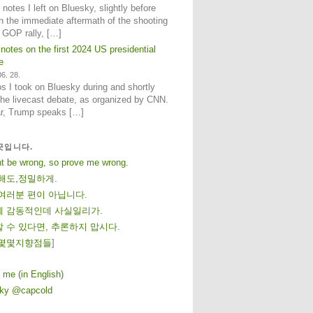
notes I left on Bluesky, slightly before
n the immediate aftermath of the shooting
e GOP rally, […]
 notes on the first 2024 US presidential
e
6. 28.
 I took on Bluesky during and shortly
 the livecast debate, as organized by CNN.
ar, Trump speaks […]
곳입니다.
ht be wrong, so prove me wrong.
해도,정밀하게.
여러분 편이 아닙니다.
 감동적인데 사실일리가.
 수 있다면, 추론하지 맙시다.
몇
몇
지
향
점
들
]
 me (in English)
sky @capcold