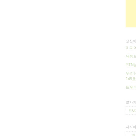
당신이
미디어
유튜브
YTN
우리는
149호
트위터
몇가지
진보
지지하
슬