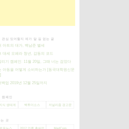
 관심 있어할지 제가 알 길 없는 글
 아트의 대가, 백남준 별세
 대세 오페라 청년, 감동의 코드
살리기 캠페인: 11월 20일, 그때 너는 검었다
 아동을 어떻게 소비하는가 [동국대학원신문
]
백업 2019년 12월 25일까지
 캠페인
지식 생태계
백투더소스
저널리즘 경고문
는 곳
로우뉴스
2012 언론 총파업
MadCom