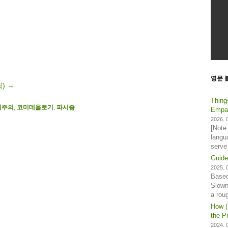
영문 
릭)
→
Thing
체주의
,
코미데올로기
,
파시즘
Empat
2026. 0
[Note
langu
serve
Guide
2025. 0
Based
Slown
a rou
How (
the Pr
2024. 0