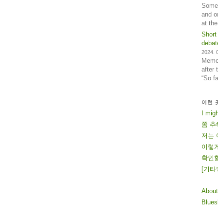
Some 
and o
at th
Short
debat
2024. 0
Memos
after
“So f
이런 
I mig
쫌 추
저는 
이렇게
확인할
[
기
타
About
Blue