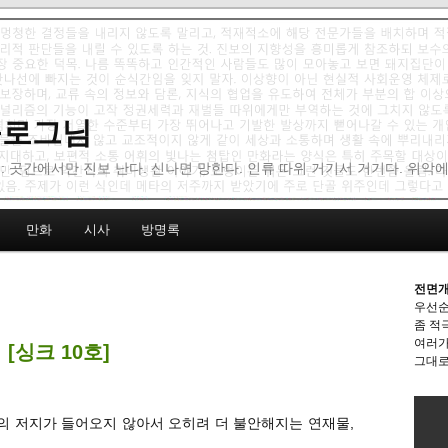
 블로그님
: 곳간에서만 진보 난다. 신나면 망한다. 인류 따위 거기서 거기다. 위악
만화
시사
방명록
전면개
우선순
좀 적
여러가
[싱크 10호]
그대로
의 저지가 들어오지 않아서 오히려 더 불안해지는 연재물,