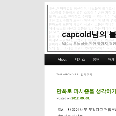
capcold님의
!@#… 오늘날을 위한 몇가지 격언
Main menu
About
엑기스
몽땅
매체
Skip to primary content
Skip to secondary content
TAG ARCHIVES:
전체주의
만화로 파시즘을 생각하기 
Posted on
2012. 09. 08.
!@#… 내용이 너무 무겁다고 편집부
이번에는 파시즘.