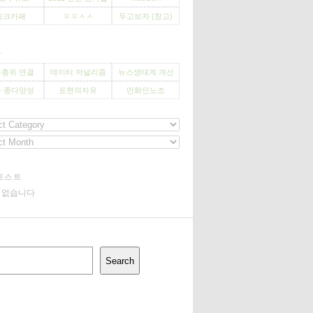
씽크카페
ㅍㅍㅅㅅ
두고보자 (창고)
사
층위 연결
데이터 저널리즘
뉴스생태계 개선
 종다양성
표현의자유
만화인노조
포스트
기 없습니다
Search