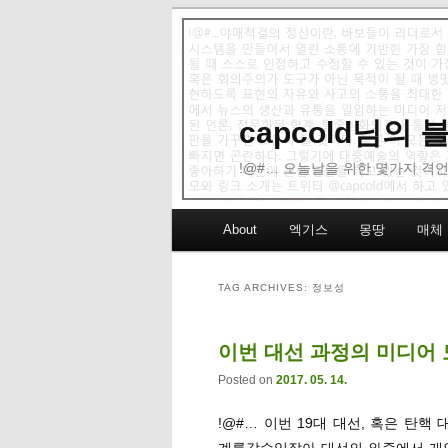
capcold님의
!@#… 오늘날을 위한 몇가지 격언
Main menu
About
엑기스
몽땅
매체
Skip to primary content
Skip to secondary content
TAG ARCHIVES:
정보성
이번 대선 과정의 미디어 
Posted on
2017. 05. 14.
!@#… 이번 19대 대선, 혹은 
계를갈수있잖아 대선의 와중에서 