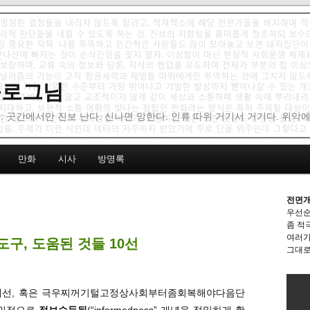
 블로그님
: 곳간에서만 진보 난다. 신나면 망한다. 인류 따위 거기서 거기다. 위악
만화
시사
방명록
전면개
우선순
좀 적
여러가
도구, 도움된 것들 10선
그대로
탄핵 대선, 혹은 극우찌꺼기털고정상사회부터좀회복해야다음단
개인적으로
정보습득됨
(“informedness” 개념을 정밀하게 활