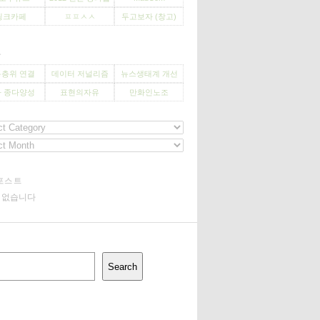
씽크카페
ㅍㅍㅅㅅ
두고보자 (창고)
사
층위 연결
데이터 저널리즘
뉴스생태계 개선
 종다양성
표현의자유
만화인노조
포스트
기 없습니다
Search