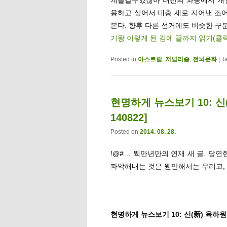
용하고 싶어서 대충 새로 지어낸 조어
본다. 향후 다른 선거에도 비슷한 구
기왕 이렇게 된 김에 끝까지 읽기(클
Posted in
아스트랄
,
저널리즘
,
전뇌문화
|
T
현명하게 뉴스보기 10: 신
140822]
Posted on
2014. 08. 28.
!@#… 붹만년만의 연재 새 글. 당
파악해내는 것은 웬만해서는 무리고, 
현명하게 뉴스보기 10: 신(新) 육하