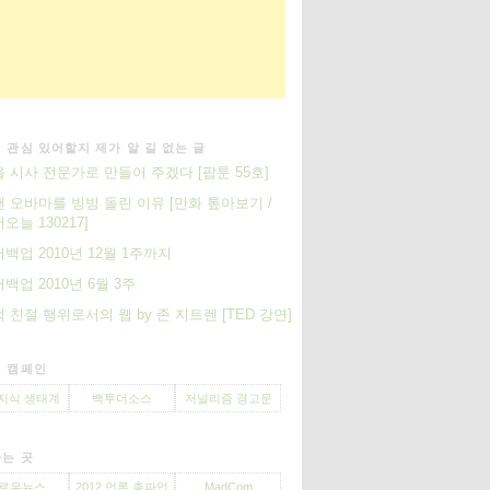
 관심 있어할지 제가 알 길 없는 글
 시사 전문가로 만들어 주겠다 [팝툰 55호]
 오바마를 빙빙 돌린 이유 [만화 톺아보기 /
오늘 130217]
백업 2010년 12월 1주까지
백업 2010년 6월 3주
 친절 행위로서의 웹 by 존 지트렌 [TED 강연]
 캠페인
지식 생태계
백투더소스
저널리즘 경고문
는 곳
로우뉴스
2012 언론 총파업
MadCom