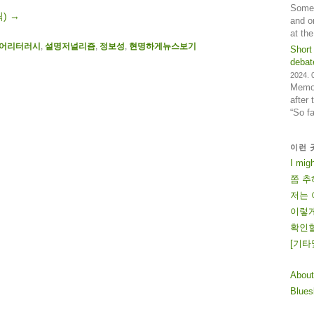
Some 
릭)
→
and o
at th
어리터러시
,
설명저널리즘
,
정보성
,
현명하게뉴스보기
Short
debat
2024. 0
Memos
after
“So f
이런 
I mig
쫌 추
저는 
이렇게
확인할
[
기
타
About
Blue