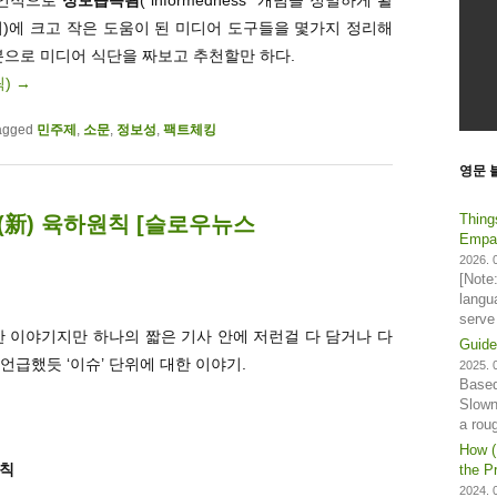
)에 크고 작은 도움이 된 미디어 도구들을 몇가지 정리해
분으로 미디어 식단을 짜보고 추천할만 하다.
릭)
→
agged
민주제
,
소문
,
정보성
,
팩트체킹
영문 
Thing
(新) 육하원칙 [슬로우뉴스
Empat
2026. 0
[Note
langu
serve
연한 이야기지만 하나의 짧은 기사 안에 저런걸 다 담거나 다
Guide
언급했듯 ‘이슈’ 단위에 대한 이야기.
2025. 0
Based
Slown
a rou
How (
원칙
the Pr
2024. 0