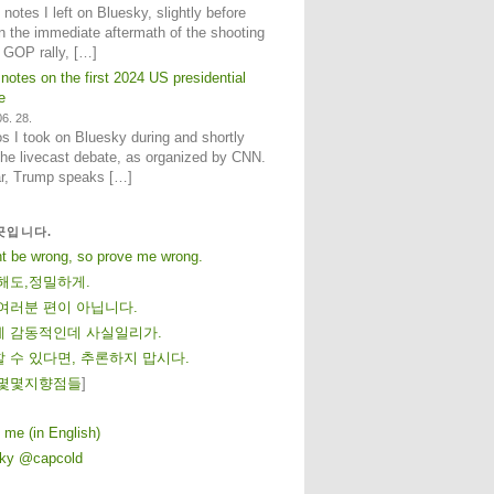
notes I left on Bluesky, slightly before
n the immediate aftermath of the shooting
e GOP rally, […]
 notes on the first 2024 US presidential
e
6. 28.
 I took on Bluesky during and shortly
 the livecast debate, as organized by CNN.
ar, Trump speaks […]
곳입니다.
ht be wrong, so prove me wrong.
해도,정밀하게.
여러분 편이 아닙니다.
 감동적인데 사실일리가.
 수 있다면, 추론하지 맙시다.
몇
몇
지
향
점
들
]
 me (in English)
sky @capcold