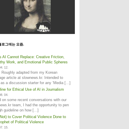
블로그에는 요즘.
s AI Cannot Replace: Creative Friction,
hy Work, and Emotional Public Spheres
4. 12.
: Roughly adapted from my Korean
age article at slownews.kr. Intended to
 as a discussion starter for any ‘Media […]
line for Ethical Use of AI in Journalism
8. 04.
 on some recent conversations with our
ews.kr team, I had the opportunity to pen
gh guideline on how […]
Not) to Cover Political Violence Done to
ophet of Political Violence
7. 15.