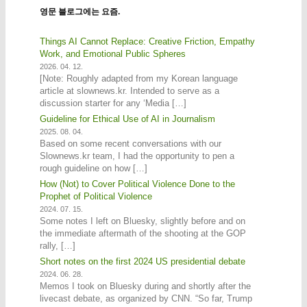
영문 블로그에는 요즘.
Things AI Cannot Replace: Creative Friction, Empathy
Work, and Emotional Public Spheres
2026. 04. 12.
[Note: Roughly adapted from my Korean language
article at slownews.kr. Intended to serve as a
discussion starter for any ‘Media […]
Guideline for Ethical Use of AI in Journalism
2025. 08. 04.
Based on some recent conversations with our
Slownews.kr team, I had the opportunity to pen a
rough guideline on how […]
How (Not) to Cover Political Violence Done to the
Prophet of Political Violence
2024. 07. 15.
Some notes I left on Bluesky, slightly before and on
the immediate aftermath of the shooting at the GOP
rally, […]
Short notes on the first 2024 US presidential debate
2024. 06. 28.
Memos I took on Bluesky during and shortly after the
livecast debate, as organized by CNN. “So far, Trump