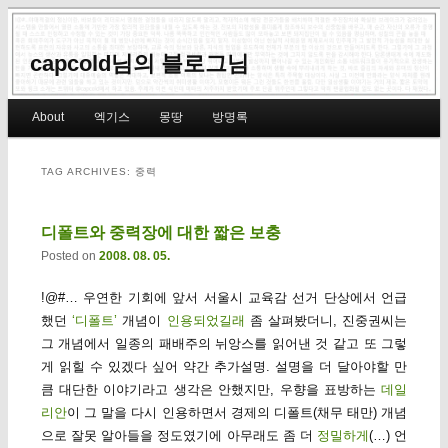
capcold님의 블로그님
Main menu
About
엑기스
몽땅
방명록
Skip to primary content
Skip to secondary content
TAG ARCHIVES:
중력
디폴트와 중력장에 대한 짧은 보충
Posted on
2008. 08. 05.
!@#… 우연한 기회에 앞서 서울시 교육감 선거 단상에서 언급
했던
‘디폴트’
개념이
인용되었길래
좀 살펴봤더니, 진중권씨는
그 개념에서 일종의 패배주의 뉘앙스를 읽어낸 것 같고 또 그렇
게 읽힐 수 있겠다 싶어 약간 추가설명. 설명을 더 달아야할 만
큼 대단한 이야기라고 생각은 안했지만, 우향을 표방하는
데일
리안
이 그 말을 다시 인용하면서 경제의 디폴트(채무 태만) 개념
으로 잘못 알아들을 정도였기에 아무래도 좀 더
정밀하게
(…) 언