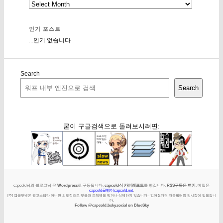
인기 포스트
...인기 없습니다
Search
Search
굳이 구글검색으로 돌려보시려면:
capcold님의 블로그님 은
Wordpress
로 구동됩니다.
capcold식 카피레프트
를 챙깁니다.
RSS구독은 여기
. 메일은
capcold골뱅이capcold.net
.
[주] 캡콜닷넷은 광고스팸만 아니면 의도적으로 덧글과 트랙백을 막거나 삭제하지 않습니다 - 없어졌다면 자동필터링 임시함에 있을겁니
다.
Follow @capcold.bsky.social on BlueSky