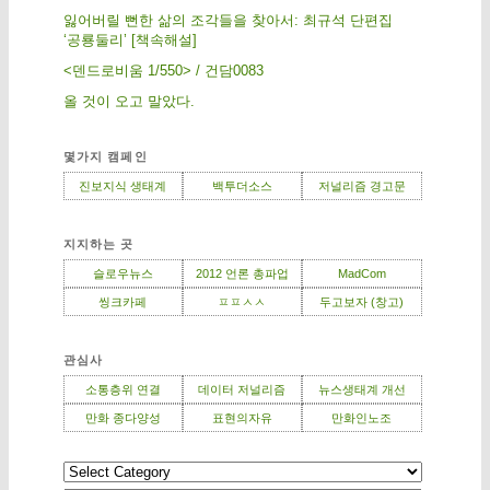
잃어버릴 뻔한 삶의 조각들을 찾아서: 최규석 단편집
‘공룡둘리’ [책속해설]
<덴드로비움 1/550> / 건담0083
올 것이 오고 말았다.
몇가지 캠페인
진보지식 생태계
백투더소스
저널리즘 경고문
지지하는 곳
슬로우뉴스
2012 언론 총파업
MadCom
씽크카페
ㅍㅍㅅㅅ
두고보자 (창고)
관심사
소통층위 연결
데이터 저널리즘
뉴스생태계 개선
만화 종다양성
표현의자유
만화인노조