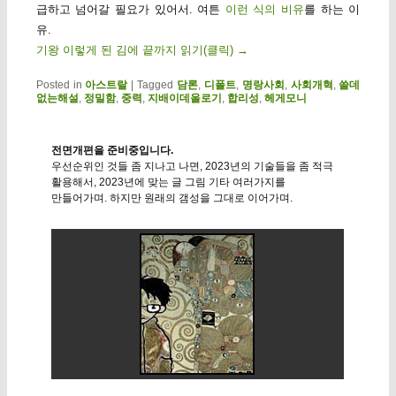
급하고 넘어갈 필요가 있어서. 여튼
이런 식의 비유
를 하는 이
유.
기왕 이렇게 된 김에 끝까지 읽기(클릭)
→
Posted in
아스트랄
|
Tagged
담론
,
디폴트
,
명랑사회
,
사회개혁
,
쓸데
없는해설
,
정밀함
,
중력
,
지배이데올로기
,
합리성
,
헤게모니
전면개편을 준비중입니다.
우선순위인 것들 좀 지나고 나면, 2023년의 기술들을 좀 적극
활용해서, 2023년에 맞는 글 그림 기타 여러가지를
만들어가며. 하지만 원래의 갬성을 그대로 이어가며.