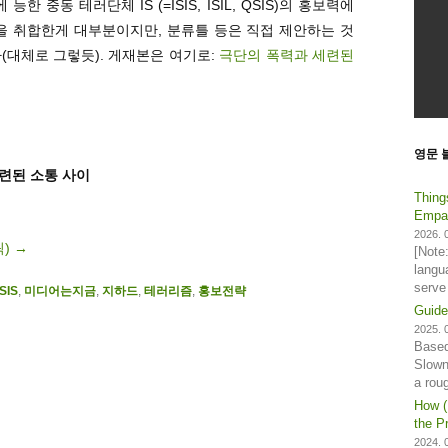
 중동 테러단체 IS (=ISIS, ISIL, QSIS)의 홍보력에
을 취합한게 대부분이지만, 분류틀 등은 직접 제안하는 것
(대체로 그렇듯). 게재본은 여기로:
극단의 폭력과 세련된
영문 
세련된 소통 사이
Thing
Empat
2026. 0
릭)
→
[Note
langu
serve
ISIS
,
미디어는지금
,
지하드
,
테러리즘
,
홍보전략
Guide
2025. 0
Based
Slown
a rou
How (
the Pr
2024. 0