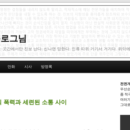
 블로그님
: 곳간에서만 진보 난다. 신나면 망한다. 인류 따위 거기서 거기다. 위악
만화
시사
방명록
전면개
우선순
좀 적
여러가
의 폭력과 세련된 소통 사이
그대로