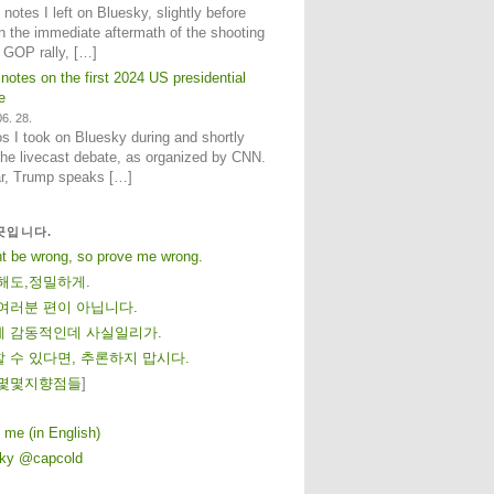
notes I left on Bluesky, slightly before
n the immediate aftermath of the shooting
e GOP rally, […]
 notes on the first 2024 US presidential
e
6. 28.
 I took on Bluesky during and shortly
 the livecast debate, as organized by CNN.
ar, Trump speaks […]
곳입니다.
ht be wrong, so prove me wrong.
해도,정밀하게.
여러분 편이 아닙니다.
 감동적인데 사실일리가.
 수 있다면, 추론하지 맙시다.
몇
몇
지
향
점
들
]
 me (in English)
sky @capcold