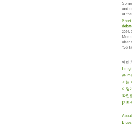
Some 
and o
at th
Short
debat
2024. 0
Memos
after
“So f
이런 
I mig
쫌 추
저는 
이렇게
확인할
[
기
타
About
Blue