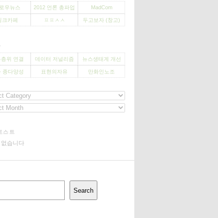
로우뉴스
2012 언론 총파업
MadCom
씽크카페
ㅍㅍㅅㅅ
두고보자 (창고)
사
층위 연결
데이터 저널리즘
뉴스생태계 개선
 종다양성
표현의자유
만화인노조
포스트
기 없습니다
Search