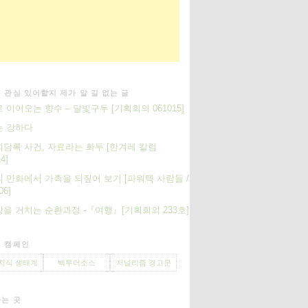
 관심 있어할지 제가 알 길 없는 글
 이어오는 향수 – 달빛구두 [기획회의 061015]
는 강하다
담록 사건, 자료라는 화두 [한겨레 칼럼
4]
 만화에서 가족을 되짚어 보기 [파워텍 사람들 /
06]
을 거치는 순환과정 -『여행』[기획회의 233호]
 캠페인
지식 생태계
백투더소스
저널리즘 경고문
는 곳