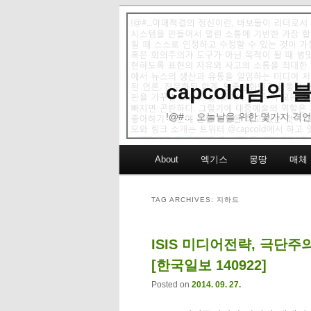
capcold님의
!@#… 오늘날을 위한 몇가지 격언
Main menu
About
엑기스
몽땅
매체
Skip to primary content
Skip to secondary content
TAG ARCHIVES:
지하드
ISIS 미디어전략, 극단주
[한국일보 140922]
Posted on
2014. 09. 27.