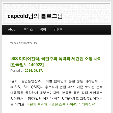
capcold님의 블로그님
Main menu
About
엑기스
몽땅
방명록
Skip to primary content
Skip to secondary content
TAG ARCHIVES:
IS
ISIS 미디어전략, 극단주의 폭력과 세련된 소통 사이
[한국일보 140922]
Posted on
2014. 09. 27.
!@#… 살인동영상과 바이럴 캠페인에 능한 중동 테러단체 IS
(=ISIS, ISIL, QSIS)의 홍보력에 관한 개요. 기존 보도된 분석
내용들을 취합한게 대부분이지만, 분류틀 등은 직접 제안하는
것이라서 논쟁/개발의 여지가 아직 많다(대체로 그렇듯). 게재본
은 여기로:
극단의 폭력과 세련된 소통 사이-IS 미디어전략