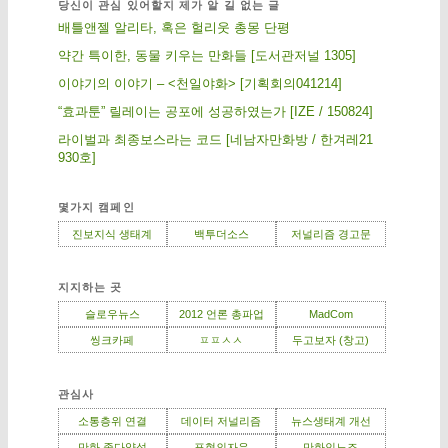
당신이 관심 있어할지 제가 알 길 없는 글
배틀앤젤 알리타, 혹은 헐리웃 총몽 단평
약간 특이한, 동물 키우는 만화들 [도서관저널 1305]
이야기의 이야기 – <천일야화> [기획회의041214]
“효과툰” 릴레이는 공포에 성공하였는가 [IZE / 150824]
라이벌과 최종보스라는 코드 [네남자만화방 / 한겨레21
930호]
몇가지 캠페인
진보지식 생태계
백투더소스
저널리즘 경고문
지지하는 곳
슬로우뉴스
2012 언론 총파업
MadCom
씽크카페
ㅍㅍㅅㅅ
두고보자 (창고)
관심사
소통층위 연결
데이터 저널리즘
뉴스생태계 개선
만화 종다양성
표현의자유
만화인노조