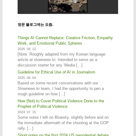
영문 블로그에는 요즘.
Things AI Cannot Replace: Creative Friction, Empathy
Work, and Emotional Public Spheres
2026. 04. 12.
[Note: Roughly adapted from my Korean language
article at slownews.kr. Intended to serve as a
discussion starter for any ‘Media […]
Guideline for Ethical Use of AI in Journalism
2025. 08. 04.
Based on some recent conversations with our
Slownews.kr team, I had the opportunity to pen a
rough guideline on how […]
How (Not) to Cover Political Violence Done to the
Prophet of Political Violence
2024. 07. 15.
Some notes I left on Bluesky, slightly before and on
the immediate aftermath of the shooting at the GOP
rally, […]
Short notes on the first 2024 US presidential debate