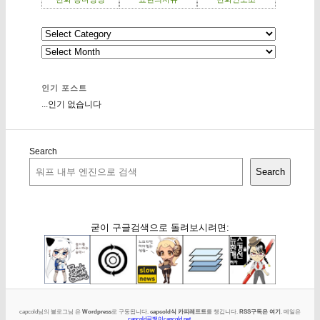
인기 포스트
...인기 없습니다
Search
Search
굳이 구글검색으로 돌려보시려면:
capcold님의 블로그님 은
Wordpress
로 구동됩니다.
capcold식 카피레프트
를 챙깁니다.
RSS구독은 여기
. 메일은
capcold골뱅이capcold.net
.