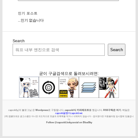
인기 포스트
...인기 없습니다
Search
Search
굳이 구글검색으로 돌려보시려면:
capcold님의 블로그님 은
Wordpress
로 구동됩니다.
capcold식 카피레프트
를 챙깁니다.
RSS구독은 여기
. 메일은
capcold골뱅이capcold.net
.
[주] 캡콜닷넷은 광고스팸만 아니면 의도적으로 덧글과 트랙백을 막거나 삭제하지 않습니다 - 없어졌다면 자동필터링 임시함에 있을겁니
다.
Follow @capcold.bsky.social on BlueSky