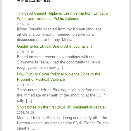
영문 블로그에는 요즘.
Things AI Cannot Replace: Creative Friction, Empathy
Work, and Emotional Public Spheres
2026. 04. 12.
[Note: Roughly adapted from my Korean language
article at slownews.kr. Intended to serve as a
discussion starter for any ‘Media […]
Guideline for Ethical Use of AI in Journalism
2025. 08. 04.
Based on some recent conversations with our
Slownews.kr team, I had the opportunity to pen a
rough guideline on how […]
How (Not) to Cover Political Violence Done to the
Prophet of Political Violence
2024. 07. 15.
Some notes I left on Bluesky, slightly before and on
the immediate aftermath of the shooting at the GOP
rally, […]
Short notes on the first 2024 US presidential debate
2024. 06. 28.
Memos I took on Bluesky during and shortly after the
livecast debate, as organized by CNN. “So far, Trump
speaks […]