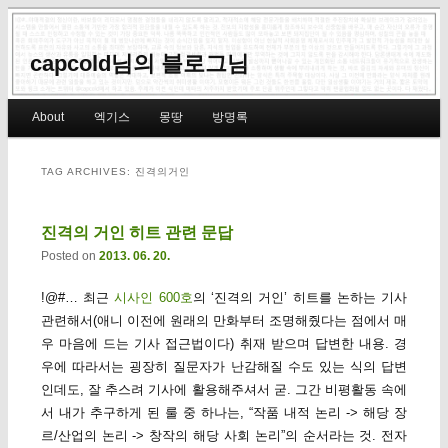
capcold님의 블로그님
Main menu
About
엑기스
몽땅
방명록
Skip to primary content
Skip to secondary content
TAG ARCHIVES:
진격의거인
진격의 거인 히트 관련 문답
Posted on
2013. 06. 20.
!@#… 최근
시사인 600호
의 ‘진격의 거인’ 히트를 논하는 기사
관련해서(애니 이전에 원래의 만화부터 조명해줬다는 점에서 매
우 마음에 드는 기사 접근법이다) 취재 받으며 답변한 내용. 경
우에 따라서는 굉장히 질문자가 난감해질 수도 있는 식의 답변
인데도, 잘 추스려 기사에 활용해주셔서 굳. 그간 비평활동 속에
서 내가 추구하게 된 룰 중 하나는, “작품 내적 논리 -> 해당 장
르/산업의 논리 -> 창작의 해당 사회 논리”의 순서라는 것. 전자