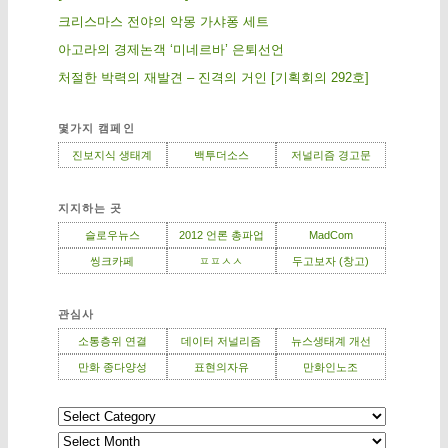
크리스마스 전야의 악몽 가샤퐁 세트
아고라의 경제논객 ‘미네르바’ 은퇴선언
처절한 박력의 재발견 – 진격의 거인 [기획회의 292호]
몇가지 캠페인
진보지식 생태계
백투더소스
저널리즘 경고문
지지하는 곳
슬로우뉴스
2012 언론 총파업
MadCom
씽크카페
ㅍㅍㅅㅅ
두고보자 (창고)
관심사
소통층위 연결
데이터 저널리즘
뉴스생태계 개선
만화 종다양성
표현의자유
만화인노조