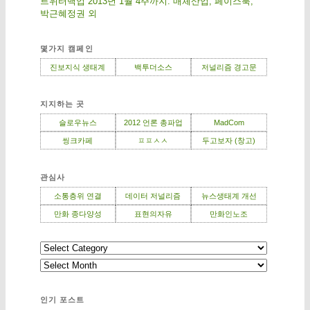
트위터백업 2013년 1월 4주까지: 매체산업, 페이스북,
박근혜정권 외
몇가지 캠페인
진보지식 생태계
백투더소스
저널리즘 경고문
지지하는 곳
슬로우뉴스
2012 언론 총파업
MadCom
씽크카페
ㅍㅍㅅㅅ
두고보자 (창고)
관심사
소통층위 연결
데이터 저널리즘
뉴스생태계 개선
만화 종다양성
표현의자유
만화인노조
인기 포스트