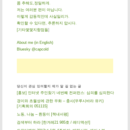
쫌 추해도,정밀하게.
저는 여러분 편이 아닙니다.
이렇게 감동적인데 사실일리가.
확인할 수 있다면, 추론하지 맙시다.
[
기
타
몇
몇
지
향
점
들
]
About me (in English)
Bluesky @capcold
당신이 관심 있어할지 제가 알 길 없는 글
[홍보] 인터넷 주인찾기 네번째 컨퍼런스: 심의를 심의한다
경이와 초월성에 관한 우화 – 충사(우루시바라 유키)
[기획회의 051115]
노동, 나눔 – 흰둥이 [책내서평]
검색부터 하라 [한겨레21 985호 / 레디액션!]