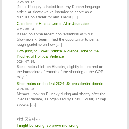
2026. 04. 12.
[Note: Roughly adapted from my Korean language
article at slownews.kr. Intended to serve as a
discussion starter for any ‘Media […]
Guideline for Ethical Use of AI in Journalism
2025. 08. 04.
Based on some recent conversations with our
Slownews.kr team, I had the opportunity to pen a
rough guideline on how […]
How (Not) to Cover Political Violence Done to the
Prophet of Political Violence
2024. 07. 15.
Some notes I left on Bluesky, slightly before and on
the immediate aftermath of the shooting at the GOP
rally, […]
Short notes on the first 2024 US presidential debate
2024. 06. 28.
Memos I took on Bluesky during and shortly after the
livecast debate, as organized by CNN. “So far, Trump
speaks […]
이런 곳입니다.
I might be wrong, so prove me wrong.