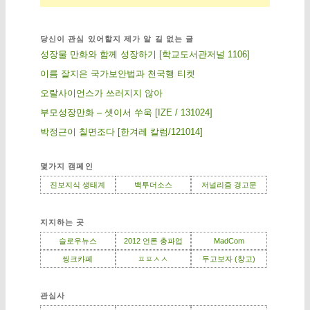
당신이 관심 있어할지 제가 알 길 없는 글
성장물 만화와 함께 성장하기 [학교도서관저널 1106]
이름 잘지은 국가보안법과 천국행 티켓
오랄사이언스가 쓰러지지 않아
부모성장만화 – 셋이서 쑤욱 [IZE / 131024]
박정근이 칠면조다 [한겨레 칼럼/121014]
몇가지 캠페인
진보지식 생태계
백투더소스
저널리즘 경고문
지지하는 곳
슬로우뉴스
2012 언론 총파업
MadCom
씽크카페
ㅍㅍㅅㅅ
두고보자 (창고)
관심사