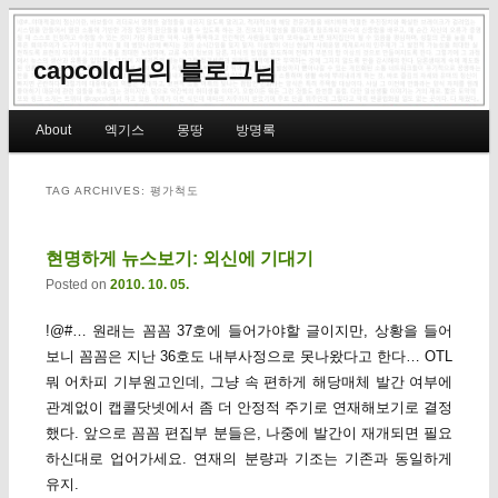
capcold님의 블로그님
Main menu
About
엑기스
몽땅
방명록
Skip to primary content
Skip to secondary content
TAG ARCHIVES:
평가척도
현명하게 뉴스보기: 외신에 기대기
Posted on
2010. 10. 05.
!@#… 원래는 꼼꼼 37호에 들어가야할 글이지만, 상황을 들어
보니 꼼꼼은 지난 36호도 내부사정으로 못나왔다고 한다… OTL
뭐 어차피 기부원고인데, 그냥 속 편하게 해당매체 발간 여부에
관계없이 캡콜닷넷에서 좀 더 안정적 주기로 연재해보기로 결정
했다. 앞으로 꼼꼼 편집부 분들은, 나중에 발간이 재개되면 필요
하신대로 업어가세요. 연재의 분량과 기조는 기존과 동일하게
유지.