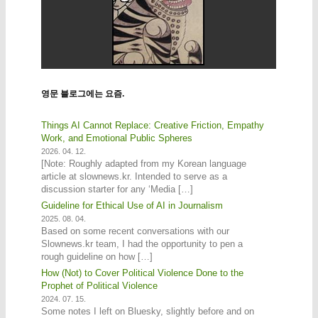
영문 블로그에는 요즘.
Things AI Cannot Replace: Creative Friction, Empathy
Work, and Emotional Public Spheres
2026. 04. 12.
[Note: Roughly adapted from my Korean language
article at slownews.kr. Intended to serve as a
discussion starter for any ‘Media […]
Guideline for Ethical Use of AI in Journalism
2025. 08. 04.
Based on some recent conversations with our
Slownews.kr team, I had the opportunity to pen a
rough guideline on how […]
How (Not) to Cover Political Violence Done to the
Prophet of Political Violence
2024. 07. 15.
Some notes I left on Bluesky, slightly before and on