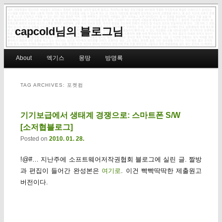
capcold님의 블로그님
Main menu
About
엑기스
몽땅
방명록
Skip to primary content
Skip to secondary content
TAG ARCHIVES:
포켓컴
기기보급에서 생태계 경쟁으로: 스마트폰 S/W
[소저협블로그]
Posted on
2010. 01. 28.
!@#… 지난주에 소프트웨어저작권협회 블로그에 실린 글. 짤방
과 편집이 들어간 완성본은
여기로
. 이건 빡빡딱딱한 제출원고
버전이다.