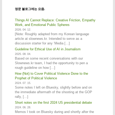
영문 블로그에는 요즘.
Things AI Cannot Replace: Creative Friction, Empathy
Work, and Emotional Public Spheres
2026. 04. 12.
[Note: Roughly adapted from my Korean language
article at slownews.kr. Intended to serve as a
discussion starter for any ‘Media […]
Guideline for Ethical Use of AI in Journalism
2025. 08. 04.
Based on some recent conversations with our
Slownews.kr team, I had the opportunity to pen a
rough guideline on how […]
How (Not) to Cover Political Violence Done to the
Prophet of Political Violence
2024. 07. 15.
Some notes I left on Bluesky, slightly before and on
the immediate aftermath of the shooting at the GOP
rally, […]
Short notes on the first 2024 US presidential debate
2024. 06. 28.
Memos I took on Bluesky during and shortly after the