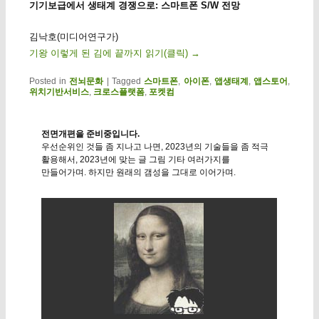
기기보급에서 생태계 경쟁으로: 스마트폰 S/W 전망
김낙호(미디어연구가)
기왕 이렇게 된 김에 끝까지 읽기(클릭)
→
Posted in
전뇌문화
|
Tagged
스마트폰
,
아이폰
,
앱생태계
,
앱스토어
,
위치기반서비스
,
크로스플랫폼
,
포켓컴
전면개편을 준비중입니다.
우선순위인 것들 좀 지나고 나면, 2023년의 기술들을 좀 적극
활용해서, 2023년에 맞는 글 그림 기타 여러가지를
만들어가며. 하지만 원래의 갬성을 그대로 이어가며.