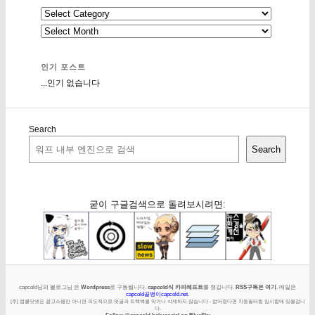
인기 포스트
...인기 없습니다
Search
Search
굳이 구글검색으로 돌려보시려면:
capcold님의 블로그님 은
Wordpress
로 구동됩니다.
capcold식 카피레프트
를 챙깁니다.
RSS구독은 여기
. 메일은
capcold골뱅이capcold.net
.
[주] 캡콜닷넷은 광고스팸만 아니면 의도적으로 덧글과 트랙백을 막거나 삭제하지 않습니다 - 없어졌다면 자동필터링 임시함에 있을겁니
다.