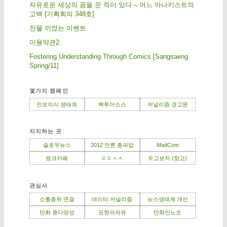
자유로운 세상의 꿈을 꾼 적이 있다 – 어느 아나키스트의
고백 [기획회의 348호]
찬물 끼얹는 이벤트
이용약관2.
Fostering Understanding Through Comics [Sangsaeng
Spring/11]
몇가지 캠페인
진보지식 생태계
백투더소스
저널리즘 경고문
지지하는 곳
슬로우뉴스
2012 언론 총파업
MadCom
씽크카페
ㅍㅍㅅㅅ
두고보자 (창고)
관심사
소통층위 연결
데이터 저널리즘
뉴스생태계 개선
만화 종다양성
표현의자유
만화인노조