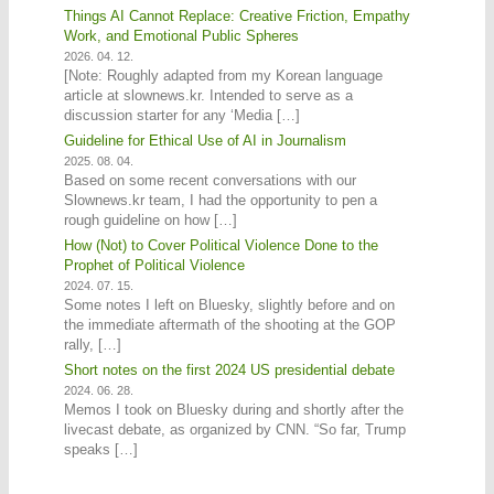
Things AI Cannot Replace: Creative Friction, Empathy
Work, and Emotional Public Spheres
2026. 04. 12.
[Note: Roughly adapted from my Korean language
article at slownews.kr. Intended to serve as a
discussion starter for any ‘Media […]
Guideline for Ethical Use of AI in Journalism
2025. 08. 04.
Based on some recent conversations with our
Slownews.kr team, I had the opportunity to pen a
rough guideline on how […]
How (Not) to Cover Political Violence Done to the
Prophet of Political Violence
2024. 07. 15.
Some notes I left on Bluesky, slightly before and on
the immediate aftermath of the shooting at the GOP
rally, […]
Short notes on the first 2024 US presidential debate
2024. 06. 28.
Memos I took on Bluesky during and shortly after the
livecast debate, as organized by CNN. “So far, Trump
speaks […]