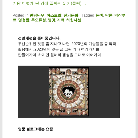
기왕 이렇게 된 김에 끝까지 읽기(클릭)
→
Posted in
만담난무
,
아스트랄
,
전뇌문화
|
Tagged
논객
,
담론
,
막장루
트
,
멍청함
,
무오류성
,
병맛
,
자뻑
,
하향나선
전면개편을 준비중입니다.
우선순위인 것들 좀 지나고 나면, 2023년의 기술들을 좀 적극
활용해서, 2023년에 맞는 글 그림 기타 여러가지를
만들어가며. 하지만 원래의 갬성을 그대로 이어가며.
영문 블로그에는 요즘.