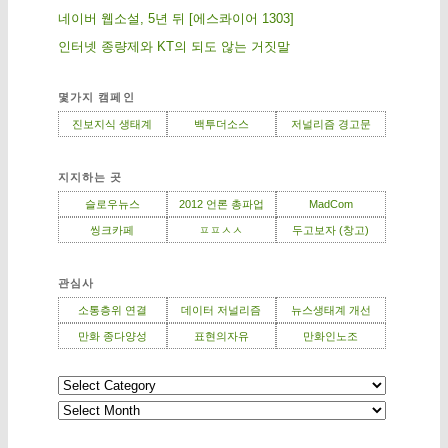
네이버 웹소설, 5년 뒤 [에스콰이어 1303]
인터넷 종량제와 KT의 되도 않는 거짓말
몇가지 캠페인
진보지식 생태계
백투더소스
저널리즘 경고문
지지하는 곳
슬로우뉴스
2012 언론 총파업
MadCom
씽크카페
ㅍㅍㅅㅅ
두고보자 (창고)
관심사
소통층위 연결
데이터 저널리즘
뉴스생태계 개선
만화 종다양성
표현의자유
만화인노조