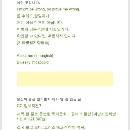
이런 곳입니다.
I might be wrong, so prove me wrong.
쫌 추해도,정밀하게.
저는 여러분 편이 아닙니다.
이렇게 감동적인데 사실일리가.
확인할 수 있다면, 추론하지 맙시다.
[
기
타
몇
몇
지
향
점
들
]
About me (in English)
Bluesky @capcold
당신이 관심 있어할지 제가 알 길 없는 글
GG 일보직전?
제목 한 줄로 충분한 독자문화 – 공수 커플링 [네남자만화방
/ 한겨레21 897호]
결국 보고 오다. 크리스마스 전야의 악몽.