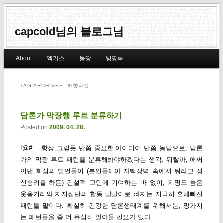
capcold님의 블로그님
Main menu
About
엑기스
몽땅
방명록
Skip to primary content
Skip to secondary content
TAG ARCHIVES:
하향나선
담론가 막장행 루트 분류하기
Posted on
2009. 04. 28.
!@#… 항상 그렇듯 반쯤 중요한 아이디어 반쯤 농담으로, 담론
가의 막장 루트 패턴을 분류해봐야하겠다는 생각. 뭐랄까, 애써
꺼낸 회심의 발언들이 (본인들이야 자뻑장벽 속에서 뭐라고 정
신승리를 하든) 건설적 고민에 기여하는 바 없이, 지명도 높은
웃음거리와 지지집단의 합동 딸딸이로 빠지는 지극히 흔해빠진
패턴들 말이다. 확실히 건강한 담론생태계를 위해서는, 망가지
는 패턴들을 좀 더 유심히 알아둘 필요가 있다.