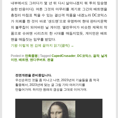
내부에서도 그러다가 몇 년 뒤 다시 살아나겠지 뭐 투의 밍숭맹
숭한 반응이다). 여튼 그것의 마무리를 계기로 그간의 배트맨을
총정리 마침표 찍을 수 있는 결산격 작품을 내겠노라 DC코믹스
가 의뢰를 한 것이 바로 ‘샌드맨’으로 유명하며 현대 판타지문학
의 블루칩이 되어버린 닐 게이먼. 앨런무어가 비슷한 제목의 작
품으로 슈퍼맨 시리즈의 한 시대를 매듭지었듯, 게이먼은 배트
맨을 매듭짓는 임무를 받았다.
기왕 이렇게 된 김에 끝까지 읽기(클릭)
→
Posted in
만화품평
|
Tagged
CapedCrusader
,
DC코믹스
,
걸작
,
닐게
이먼
,
배트맨
,
앤디쿠버트
,
완결
전면개편을 준비중입니다.
우선순위인 것들 좀 지나고 나면, 2023년의 기술들을 좀 적극
활용해서, 2023년에 맞는 글 그림 기타 여러가지를
만들어가며. 하지만 원래의 갬성을 그대로 이어가며.