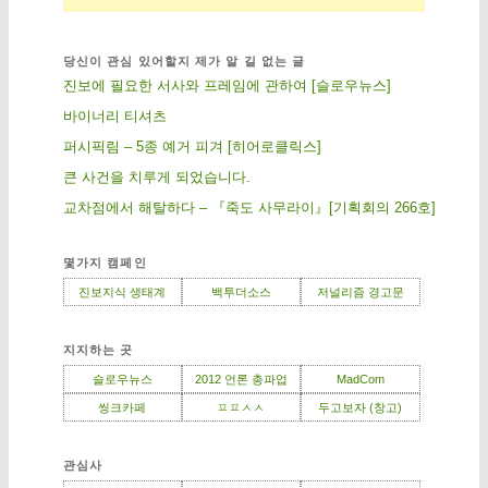
당신이 관심 있어할지 제가 알 길 없는 글
진보에 필요한 서사와 프레임에 관하여 [슬로우뉴스]
바이너리 티셔츠
퍼시픽림 – 5종 예거 피겨 [히어로클릭스]
큰 사건을 치루게 되었습니다.
교차점에서 해탈하다 – 『죽도 사무라이』[기획회의 266호]
몇가지 캠페인
진보지식 생태계
백투더소스
저널리즘 경고문
지지하는 곳
슬로우뉴스
2012 언론 총파업
MadCom
씽크카페
ㅍㅍㅅㅅ
두고보자 (창고)
관심사