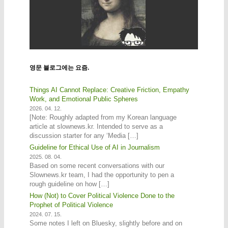
영문 블로그에는 요즘.
Things AI Cannot Replace: Creative Friction, Empathy
Work, and Emotional Public Spheres
2026. 04. 12.
[Note: Roughly adapted from my Korean language
article at slownews.kr. Intended to serve as a
discussion starter for any ‘Media […]
Guideline for Ethical Use of AI in Journalism
2025. 08. 04.
Based on some recent conversations with our
Slownews.kr team, I had the opportunity to pen a
rough guideline on how […]
How (Not) to Cover Political Violence Done to the
Prophet of Political Violence
2024. 07. 15.
Some notes I left on Bluesky, slightly before and on