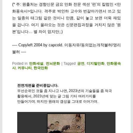
(* 주: 원출처는 경향신문 금요 만화 전문 섹션 ‘펀’의 칼럼인 <만
화풍속사>입니다. 격주로 박인하 교수와 번갈아가면서 쓰고 있
는 일종의 태그팀 같은 것이니 만큼, 같이 놓고 보면 더욱 재밌
을 겁니다. 여기 올라오는 것은 신문편집과정을 거치지 않은 ‘원
본’입니다… 별 차이 없지만;;)
—- Copyleft 2004 by capcold. 이동자유/동의없는개작불허/영리
불허 —-
Posted in
만화세설
,
전뇌문화
|
Tagged
공연
,
디지털만화
,
만화풍속
사
,
커뮤니티
,
한국만화
전면개편을 준비중입니다.
우선순위인 것들 좀 지나고 나면, 2023년의 기술들을 좀 적극
활용해서, 2023년에 맞는 글 그림 기타 여러가지를
만들어가며. 하지만 원래의 갬성을 그대로 이어가며.