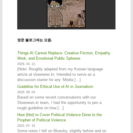
영문 블로그에는 요즘.
Things AI Cannot Replace: Creative Friction, Empathy
Work, and Emotional Public Spheres
2026. 04. 12.
[Note: Roughly adapted from my Korean language
article at slownews.kr. Intended to serve as a
discussion starter for any ‘Media […]
Guideline for Ethical Use of AI in Journalism
2025. 08. 04.
Based on some recent conversations with our
Slownews.kr team, I had the opportunity to pen a
rough guideline on how […]
How (Not) to Cover Political Violence Done to the
Prophet of Political Violence
2024. 07. 15.
Some notes I left on Bluesky, slightly before and on