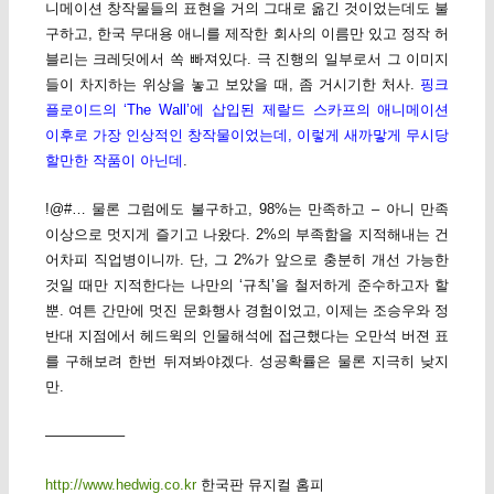
니메이션 창작물들의 표현을 거의 그대로 옮긴 것이었는데도 불
구하고, 한국 무대용 애니를 제작한 회사의 이름만 있고 정작 허
블리는 크레딧에서 쏙 빠져있다. 극 진행의 일부로서 그 이미지
들이 차지하는 위상을 놓고 보았을 때, 좀 거시기한 처사.
핑크
플로이드의 ‘The Wall’에 삽입된 제랄드 스카프의 애니메이션
이후로 가장 인상적인 창작물이었는데, 이렇게 새까맣게 무시당
할만한 작품이 아닌데
.
!@#… 물론 그럼에도 불구하고, 98%는 만족하고 – 아니 만족
이상으로 멋지게 즐기고 나왔다. 2%의 부족함을 지적해내는 건
어차피 직업병이니까. 단, 그 2%가 앞으로 충분히 개선 가능한
것일 때만 지적한다는 나만의 ‘규칙’을 철저하게 준수하고자 할
뿐. 여튼 간만에 멋진 문화행사 경험이었고, 이제는 조승우와 정
반대 지점에서 헤드윅의 인물해석에 접근했다는 오만석 버젼 표
를 구해보려 한번 뒤져봐야겠다. 성공확률은 물론 지극히 낮지
만.
—————–
http://www.hedwig.co.kr
한국판 뮤지컬 홈피