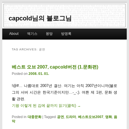
capcold님의 블로그님
Main menu
About
엑기스
몽땅
방명록
Skip to primary content
Skip to secondary content
TAG ARCHIVES:
공연
베스트 오브 2007, capcold버전 (1.문화편)
Posted on
2008. 01. 01.
!@#… 나름대로 2007년 결산. 여기는 아직 2007년이니까(블로
그의 서버 시간은 한국기준이지만…-_-;). 여튼 제 1편, 문화 생
활 관련.
기왕 이렇게 된 김에 끝까지 읽기(클릭)
→
Posted in
대중문화
|
Tagged
공연
,
드라마
,
베스트오브2007
,
영화
,
음
악