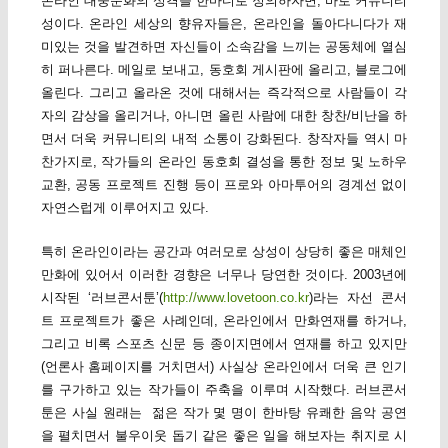
온라인 대중문화의 성격을 한마디로 정의하자면, 바로 커뮤니티
성이다. 온라인 세상의 향유자들은, 온라인을 돌아다니다가 재
미있는 것을 발견하면 자신들이 소속감을 느끼는 공동체에 열심
히 퍼나른다. 메일로 보내고, 동호회 게시판에 올리고, 블로그에
올린다. 그리고 올라온 것에 대해서는 즉각적으로 사람들이 각
자의 감상을 올리거나, 아니면 올린 사람에 대한 창찬/비난을 하
면서 더욱 커뮤니티의 내적 소통이 강화된다. 창작자들 역시 마
찬가지로, 작가들의 온라인 동호회 결성을 통한 정보 및 노하우
교환, 공동 프로젝트 진행 등이 프로와 아마투어의 경계선 없이
자연스럽게 이루어지고 있다.
특히 온라인이라는 공간과 여러모로 상성이 상당히 좋은 매체인
만화에 있어서 이러한 경향은 너무나 당연한 것이다. 2003년에
시작된 ‘러브콘서툰’(
http://www.lovetoon.co.kr
)라는 자선 콘서
트 프로젝트가 좋은 사례인데, 온라인에서 만화연재를 하거나,
그리고 비록 스포츠 신문 등 종이지면에서 연재를 하고 있지만
(언론사 홈페이지를 거치면서) 사실상 온라인에서 더욱 큰 인기
를 구가하고 있는 작가들이 주축을 이루며 시작했다. 러브콘서
툰은 사실 원래는 젊은 작가 몇 명이 한바탕 유쾌한 음악 공연
을 펼치면서 불우이웃 돕기 같은 좋은 일을 해보자는 취지로 시