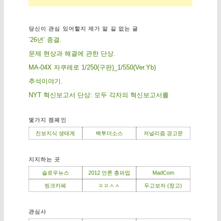
당신이 관심 있어할지 제가 알 길 없는 글
’26년’ 종결.
문제 현상과 해결에 관한 단상.
MA-04X 자쿠레로 1/250(구판)_1/550(Ver.Yb)
추석이야기.
NYT 혁신보고서 단상: 모두 각자의 혁신보고서를
몇가지 캠페인
진보지식 생태계
백투더소스
저널리즘 경고문
지지하는 곳
슬로우뉴스
2012 언론 총파업
MadCom
씽크카페
ㅍㅍㅅㅅ
두고보자 (창고)
관심사