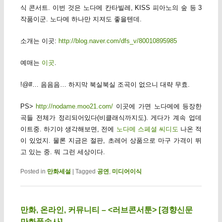
식 콘서트. 이번 것은 노다메 칸타빌레, KISS 피아노의 숲 등 3
작품이군. 노다메 하나만 지져도 좋을텐데.
소개는 이곳:
http://blog.naver.com/dfs_v/80010895985
예매는
이곳
.
!@#… 음음음… 하지막 북실북실 조곡이 없으니 대략 무효.
PS>
http://nodame.moo21.com/
이곳에 가면 노다메에 등장한
곡들 전체가 정리되어있다(비클래식까지도). 게다가 계속 업데
이트중. 하기야 생각해보면, 전에
노다메 스페셜 씨디도
나온 적
이 있었지. 물론 지금은 절판, 초레어 상품으로 마구 가격이 뛰
고 있는 중. 뭐 그런 세상이다.
Posted in
만화세설
|
Tagged
공연
,
미디어이식
만화, 온라인, 커뮤니티 – <러브콘서툰> [경향신문
만화풍속사]