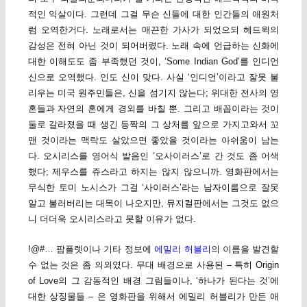
적인 익살이다. 그런데 그걸 무슨 신들에 대한 인간들의 애원처
럼 오역한거다. 노래로서는 매끈한 가사가 되었으되 헤드윅의
감성은 전혀 아닌 것이 되어버렸다. 노래 속에 언급하는 신화에
대한 이해도도 좀 부족했던 것이, ‘Some Indian God’를 인디언
신으로 오역했다. 인도 신이 맞다. 사실 ‘인디언’이라고 잘못 불
리우는 미국 원주민들은, 신을 섬기지 않는다; 위대한 전사의 영
혼들과 자연의 혼에게 경외를 바칠 뿐. 그리고 배꼽이라는 것이
둘로 갈라졌을 때 생긴 등짝의 그 상처를 앞으로 가지고와서 꼬
맨 것이라는 맥락도 살았으면 좋았을 것이라는 아쉬움이 남는
다. 오시리스를 영어식 발음인 ‘오사이러스’로 간 것도 좀 어색
했다; 제우스를 쥬스라고 하지는 않지 않으니까. 영화판에서는
무식한 토미 노시스가 그걸 ‘사이러스’라는 남자이름으로 잘못
알고 불러버리는 대목이 나오지만, 뮤지컬판에서는 그것도 없으
니 더더욱 오시리스라고 못할 이유가 없다.
!@#… 팜플렛이나 기타 정보에
에밀리 허블리
의 이름을 발견할
수 없는 것은 좀 의외였다. 무대 배경으로 사용된 – 특히 Origin
of Love의 그 감동적인 배경 그림들이나, ‘하나가 된다는 것’에
대한 상징물들 – 은 영화판을 위해서 에밀리 허블리가 만든 애