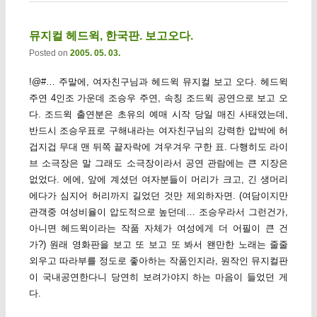
뮤지컬 헤드윅, 한국판. 보고오다.
Posted on
2005. 05. 03.
!@#… 주말에, 여자친구님과 헤드윅 뮤지컬 보고 오다. 헤드윅
주연 4인조 가운데 조승우 주연, 속칭 조드윅 공연으로 보고 오
다. 조드윅 출연분은 초유의 예매 시작 당일 매진 사태였는데,
반드시 조승우표로 구해내라는 여자친구님의 강력한 압박에 허
겁지겁 무대 맨 뒤쪽 끝자락에 겨우겨우 구한 표. 다행히도 라이
브 소극장은 말 그래도 소극장이라서 공연 관람에는 큰 지장은
없었다. 에에, 앞에 계셨던 여자분들이 머리가 크고, 긴 생머리
에다가 심지어 허리까지 길었던 것만 제외하자면. (여담이지만
관객중 여성비율이 압도적으로 높던데… 조승우라서 그런건가,
아니면 헤드윅이라는 작품 자체가 여성에게 더 어필이 큰 건
가?) 원래 영화판을 보고 또 보고 또 봐서 왠만한 노래는 줄줄
외우고 따라부를 정도로 좋아하는 작품인지라, 원작인 뮤지컬판
이 국내공연한다니 당연히 보려가야지 하는 마음이 들었던 게
다.