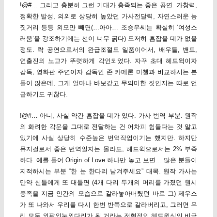
!@#… 그리고 충분히 그런 기대가 충족되는 좋은 공연. 가창력,
정확한 발성, 의외로 상당히 높았던 가사전달력, 자연스러운 농
짓거리 등등 외모만 빼면(…아아… 조승우씨는 확실히 ‘여성스
러움’을 강조하기에는 선이 너무 굵다) 도저히 흠잡을 데가 없을
정도. 락 공연으로서의 완급조절도 일품이어서, 배우들, 밴드,
연출진의 노고가 뚜렷하게 각인되었다. 자꾸 초대 헤드윅이자
감독, 영화판 주연이자 감독인 존 카메론 미첼과 비교하시는 분
들이 많은데, 그게 얼마나 바보같고 무의미한 짓인지는 따로 언
급하기도 귀찮다.
!@#… 아니, 사실 약간 흠잡을 데가 있다. 가사 번역 부분. 원작
의 화려한 각운을 그대로 전달하는 건 어차피 힘들다는 것 알고
있기에 사실 상당히 수준높은 번역작업이기는 했지만. 하지만
뮤지컬로서 좋은 번역일지는 몰라도, 헤드윅으로서는 2% 부족
하다. 예를 들어 Origin of Love 하나만 놓고 보면… 많은 분들이
지적하시는 부분 “한 눈 한다리 남겨주세요” 대목. 원작 가사는
만약 신들에게 또 대들면 (4개 다리 두개의 머리를 가졌던 원시
종족을 지금 인간의 모습으로 갈라놓아버렸던 바로 그) 제우스
가 또 나와서 우리를 다시 한번 반쪽으로 갈라버리고, 그러면 우
리 모두 외팔외눈외다리가 될 거라는 전형적인 헤드윅식의 비극