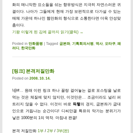
화의 매니악한 요소들을 섞는 향유방식은 지극히 자연스러운 귀
결이다. 나아가 그들에게 현재 가장 보편적으로 다가설 수 있는
매체 가운데 하나인 웹만화의 형식으로 소통한다면 더욱 안성맞
춤이다.
기왕 이렇게 된 김에 끝까지 읽기(클릭)
→
Posted in
만화품평
|
Tagged
굽본좌
,
기획회의서평
,
역사
,
오타쿠
,
패
러디
,
한국만화
[링크] 본격저질만화
Posted on
2008. 10. 14.
!@#… 원래 이런 링크 하나 꼴랑 걸어놓는 걸로 포스팅을 날로
먹는 것은 체질에 맞지 않지만, 이것만은… 조금이라도 널리 퍼
트리지 않을 수 없다. 이것이 바로
득햏
의 경지, 굽본좌가 굽대
인으로 거듭나는 순간이다! 디씨만갤 특유의 막가는 분위기가
낳은 1000분의 1의 역작. 마침내 완결!
본격 저질만화
1부
/
2부
/
3부(완)