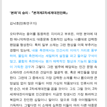
‘본좌’의 승리 -『본격제2차세계대전만화』
김낙호(만화연구가)
오타쿠라는 용어를 동원하든 긱이라고 부르든, 어떤 분야에 대
한 매니악하면서도 대중문화 친화적인 심취는 나름대로 강력한
팬덤을 형성한다. 특히 일부 소재는 그런 현상을 더욱 부추키는
경향이 있는데,
내용 측면에서는 인간사의 이야기 거리로 풍부
하며, 몰입의 측면에서는 세밀하게 설정을 파고 들어갈 구석이
많고, 쿨함의 측면에서는 뭔가 매력적인 형상과 기능의 물건들
이 가득한 경우
가 그렇다. 그런 범주에 해당되는 인간 문명 속
소재라면 스타워즈든 건담이든 열광적 팬, 혹은 폐인들을 양성
한다. 그런데 그 중에서도 가장 강력한 소재를 하나 뽑으라면 큰
망설임 없이 많은 이들이 어떤 가상의 작품보다도 인류사의 어
떤 순간, 바로 2차세계대전을 꼽을 것이다. 그도 그럴 것이, 2차
세계대전이야말로 인간문명이 지금껏 탄생시킨 가장 화려하고
복잡하고 잔인한 삽질이니 말이다. 덤으로 각종 아이템들까지
가득하다. 그렇다면 이 소재에 심취한 이들이 여러 다른 대중문