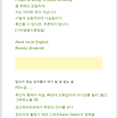
쫌 추해도,정밀하게.
저는 여러분 편이 아닙니다.
이렇게 감동적인데 사실일리가.
확인할 수 있다면, 추론하지 맙시다.
[
기
타
몇
몇
지
향
점
들
]
About me (in English)
Bluesky @capcold
당신이 관심 있어할지 제가 알 길 없는 글
PD수첩…;;
후진적 통제의 역설, 80년대 만화잡지와 아기공룡 둘리 [월간
그래픽노블 26]
공교육파탄쑈에서 희망의 언어를 보다
정보자유 활동가 애런 스워츠Aaron Swartz의 명복을