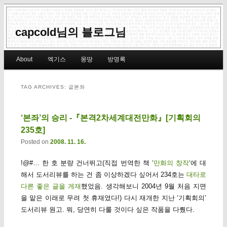
capcold님의 블로그님
Main menu
About
엑기스
몽땅
방명록
Skip to primary content
Skip to secondary content
TAG ARCHIVES:
굽본좌
‘본좌’의 승리 -『본격2차세계대전만화』[기획회의
235호]
Posted on
2008. 11. 16.
!@#… 한 호 분량 건너뛰고(직접 번역한 책 ‘
만화의 창작
‘에 대
해서 도서리뷰를 하는 건 좀 이상하겠다 싶어서 234호는
대타로
다른 좋은 글을 게재
했었음. 생각해보니 2004년 9월 처음 지면
을 맡은 이래로 무려 첫 휴재였다!) 다시 재개한 지난 ‘기획회의’
도서리뷰 원고. 뭐, 당연히 다룰 것이다 싶은 작품을 다뤘다.