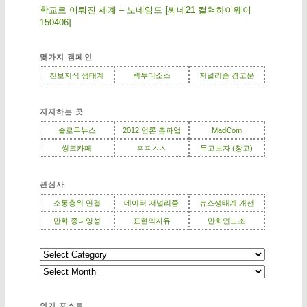
학교로 이뤄진 세계 – 노네임드 [씨네21 컬쳐하이웨이
150406]
몇가지 캠페인
진보지식 생태계
백투더소스
저널리즘 경고문
지지하는 곳
슬로우뉴스
2012 언론 총파업
MadCom
씽크카페
ㅍㅍㅅㅅ
두고보자 (창고)
관심사
소통층위 연결
데이터 저널리즘
뉴스생태계 개선
만화 종다양성
표현의자유
만화인노조
인기 포스트