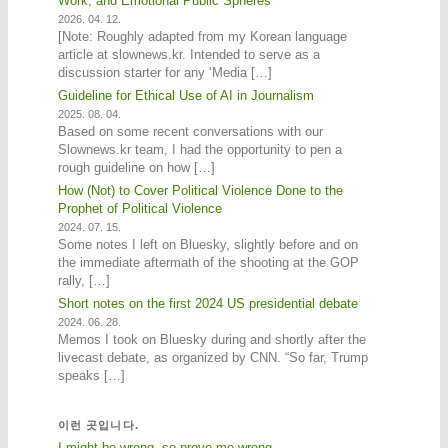
Work, and Emotional Public Spheres
2026. 04. 12.
[Note: Roughly adapted from my Korean language
article at slownews.kr. Intended to serve as a
discussion starter for any ‘Media […]
Guideline for Ethical Use of AI in Journalism
2025. 08. 04.
Based on some recent conversations with our
Slownews.kr team, I had the opportunity to pen a
rough guideline on how […]
How (Not) to Cover Political Violence Done to the
Prophet of Political Violence
2024. 07. 15.
Some notes I left on Bluesky, slightly before and on
the immediate aftermath of the shooting at the GOP
rally, […]
Short notes on the first 2024 US presidential debate
2024. 06. 28.
Memos I took on Bluesky during and shortly after the
livecast debate, as organized by CNN. “So far, Trump
speaks […]
이런 곳입니다.
I might be wrong, so prove me wrong.