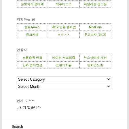
진보지식 생태계
백투더소스
저널리즘 경고문
지지하는 곳
슬로우뉴스
2012 언론 총파업
MadCom
씽크카페
ㅍㅍㅅㅅ
두고보자 (창고)
관심사
소통층위 연결
데이터 저널리즘
뉴스생태계 개선
만화 종다양성
표현의자유
만화인노조
인기 포스트
...인기 없습니다
Search