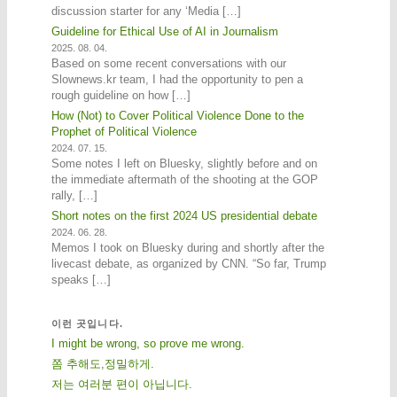
discussion starter for any ‘Media […]
Guideline for Ethical Use of AI in Journalism
2025. 08. 04.
Based on some recent conversations with our
Slownews.kr team, I had the opportunity to pen a
rough guideline on how […]
How (Not) to Cover Political Violence Done to the
Prophet of Political Violence
2024. 07. 15.
Some notes I left on Bluesky, slightly before and on
the immediate aftermath of the shooting at the GOP
rally, […]
Short notes on the first 2024 US presidential debate
2024. 06. 28.
Memos I took on Bluesky during and shortly after the
livecast debate, as organized by CNN. “So far, Trump
speaks […]
이런 곳입니다.
I might be wrong, so prove me wrong.
쫌 추해도,정밀하게.
저는 여러분 편이 아닙니다.