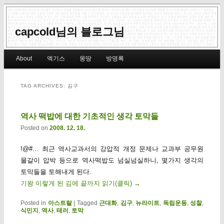
capcold님의 블로그님
Main menu
About
엑기스
몽땅
방명록
Skip to primary content
Skip to secondary content
TAG ARCHIVES:
김구
역사 떡밥에 대한 기초적인 생각 토막들
Posted on
2008. 12. 18.
!@#… 최근 역사교과서의 강압적 개정 문제나 교과부 공무원
물갈이 압박 등으로 역사떡밥도 넘실넘실하니, 몇가지 생각의
토막들을 토해내게 된다.
기왕 이렇게 된 김에 끝까지 읽기(클릭)
→
Posted in
아스트랄
|
Tagged
근대화
,
김구
,
뉴라이트
,
독립운동
,
성찰
,
식민지
,
역사
,
테러
,
토막