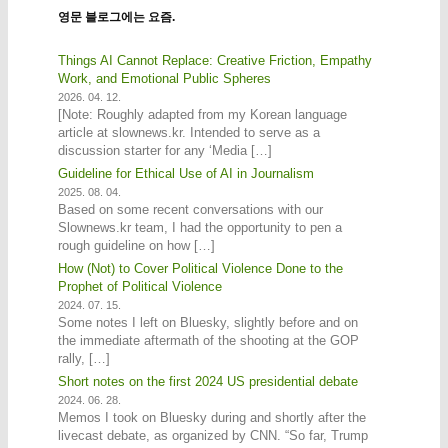
영문 블로그에는 요즘.
Things AI Cannot Replace: Creative Friction, Empathy
Work, and Emotional Public Spheres
2026. 04. 12.
[Note: Roughly adapted from my Korean language
article at slownews.kr. Intended to serve as a
discussion starter for any ‘Media […]
Guideline for Ethical Use of AI in Journalism
2025. 08. 04.
Based on some recent conversations with our
Slownews.kr team, I had the opportunity to pen a
rough guideline on how […]
How (Not) to Cover Political Violence Done to the
Prophet of Political Violence
2024. 07. 15.
Some notes I left on Bluesky, slightly before and on
the immediate aftermath of the shooting at the GOP
rally, […]
Short notes on the first 2024 US presidential debate
2024. 06. 28.
Memos I took on Bluesky during and shortly after the
livecast debate, as organized by CNN. “So far, Trump