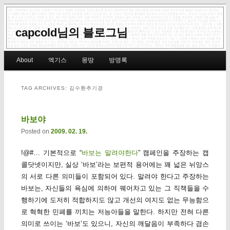
capcold님의 블로그님
Main menu
About
엑기스
몽땅
방명록
Skip to primary content
Skip to secondary content
TAG ARCHIVES:
김수환추기경
바보야
Posted on
2009. 02. 19.
!@#… 기본적으로 “
바보는 말려야한다
” 캠페인을 주장하는 캡
콜닷넷이지만, 실상 ‘바보’라는 보편적 용어에는 꽤 넓은 뉘앙스
의 서로 다른 의미들이 포함되어 있다. 말려야 한다고 주장하는
바보는, 자신들의 욕심에 의하여 꿰어차고 있는 그 직책들을 수
행하기에 도저히 적합하지도 않고 개선의 여지도 없는 무능함으
로 혁혁한 민폐를 끼치는 저능아들을 말한다. 하지만 전혀 다른
의미로 쓰이는 ‘바보’도 있으니, 자신의 깨달음이 부족하다 겸손