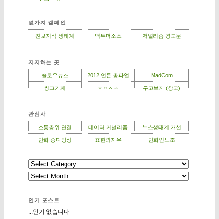
몇가지 캠페인
진보지식 생태계
백투더소스
저널리즘 경고문
지지하는 곳
슬로우뉴스
2012 언론 총파업
MadCom
씽크카페
ㅍㅍㅅㅅ
두고보자 (창고)
관심사
소통층위 연결
데이터 저널리즘
뉴스생태계 개선
만화 종다양성
표현의자유
만화인노조
인기 포스트
...인기 없습니다