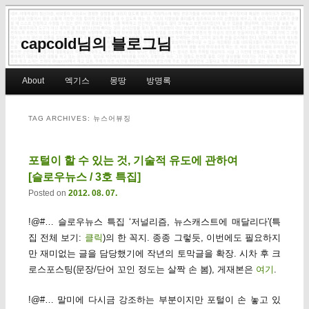
capcold님의 블로그님
Main menu
About
엑기스
몽땅
방명록
Skip to primary content
Skip to secondary content
TAG ARCHIVES:
뉴스어뷰징
포털이 할 수 있는 것, 기술적 유도에 관하여
[슬로우뉴스 / 3호 특집]
Posted on
2012. 08. 07.
!@#… 슬로우뉴스 특집 ‘저널리즘, 뉴스캐스트에 매달리다'(특
집 전체 보기:
클릭
)의 한 꼭지. 종종 그렇듯, 이번에도 필요하지
만 재미없는 글을 담당했기에 작년의 토막글을 확장. 시차 후 크
로스포스팅(문장/단어 꼬인 정도는 살짝 손 봄), 게재본은
여기
.
!@#… 말미에 다시금 강조하는 부분이지만 포털이 손 놓고 있