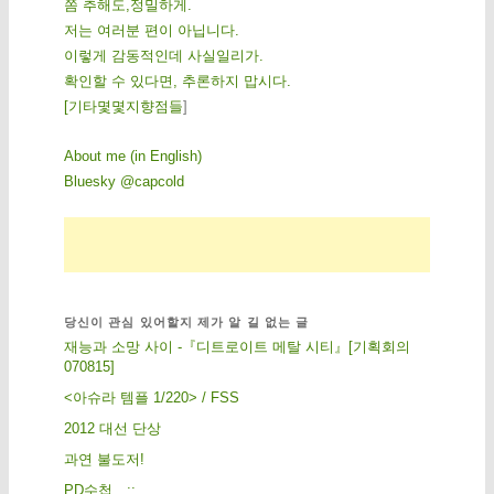
쫌 추해도,정밀하게.
저는 여러분 편이 아닙니다.
이렇게 감동적인데 사실일리가.
확인할 수 있다면, 추론하지 맙시다.
[
기
타
몇
몇
지
향
점
들
]
About me (in English)
Bluesky @capcold
당신이 관심 있어할지 제가 알 길 없는 글
재능과 소망 사이 -『디트로이트 메탈 시티』[기획회의
070815]
<아슈라 템플 1/220> / FSS
2012 대선 단상
과연 불도저!
PD수첩…;;