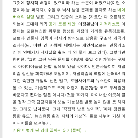
그것에 정치적 배경이 있으리라 하는 소문이 퍼졌으나(이런 소
문이야 늘 퍼지지), 수일 후 낚시 남용 문제를 골자로 하는
네이
버측의 설명
발표. 그리고 민중의 소리는 (자료만 다 오픈해도
되는데 도대체 왜?)
공개 토론 제안
. 이정환님이
지적하셨듯
이
문제는 포털뉴스란 위주로 형성된 과점에 가까운 유통경로를,
포털과 언론사 양쪽이 각자의 방식으로 남용한 구조적 왜곡의
결과다(단, 이번 건 자체에 대해서는 개인적으로는 ‘민중의소
리’의 연예기사 낚시질을 훨씬 더 안 좋게 보고 있다). 그렇다면
한번쯤, “그럼 그런 남용 문제를 어떻게 줄일 것인가”라는 구체
적 아이디어들을 논할 필요도 있을 것이다. 언론사들이여 저널
리즘 정신을 회복하라! 포털이여, 저널리즘적 역할에 눈떠라! 뭐
그런 속편한 규범적 선언 말고, 포털사이트의 뉴스란이 적용해
볼 수 있는, 기술적으로 크게 어렵지 않은(당장 코드 두세줄만
바꾼다고 된다는 말은 아니다) 것들 10가지. 마이너한 이곳의 글
을 정작 그쪽 담당자들이 보실 가능성은 별로 높지 않을 듯 하지
만, 그래도 남겨둔다. 크게 ‘직접적 남용 방지책’, ‘매체 평판을
통한 유도’, ‘뉴스유통 환경 자체의 개선”의 틀로 나누어 거친 아
이디어들을 던져놓기.
기왕 이렇게 된 김에 끝까지 읽기(클릭)
→