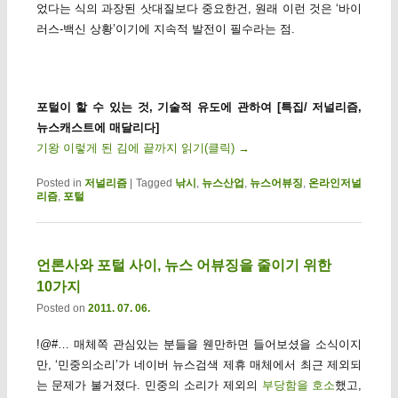
었다는 식의 과장된 삿대질보다 중요한건, 원래 이런 것은 ‘바이
러스-백신 상황’이기에 지속적 발전이 필수라는 점.
포털이 할 수 있는 것, 기술적 유도에 관하여 [특집/ 저널리즘,
뉴스캐스트에 매달리다]
기왕 이렇게 된 김에 끝까지 읽기(클릭)
→
Posted in
저널리즘
|
Tagged
낚시
,
뉴스산업
,
뉴스어뷰징
,
온라인저널
리즘
,
포털
언론사와 포털 사이, 뉴스 어뷰징을 줄이기 위한
10가지
Posted on
2011. 07. 06.
!@#… 매체쪽 관심있는 분들을 웬만하면 들어보셨을 소식이지
만, ‘민중의소리’가 네이버 뉴스검색 제휴 매체에서 최근 제외되
는 문제가 불거졌다. 민중의 소리가 제외의
부당함을 호소
했고,