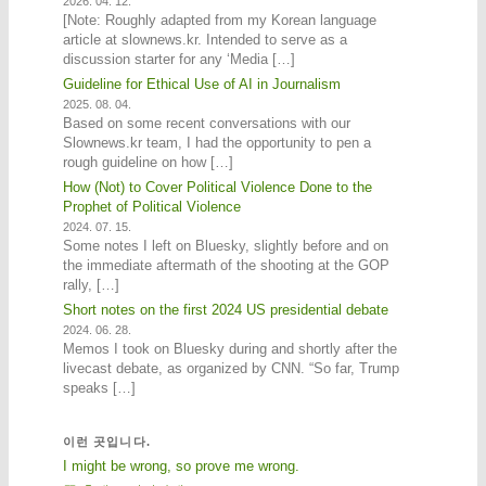
2026. 04. 12.
[Note: Roughly adapted from my Korean language
article at slownews.kr. Intended to serve as a
discussion starter for any ‘Media […]
Guideline for Ethical Use of AI in Journalism
2025. 08. 04.
Based on some recent conversations with our
Slownews.kr team, I had the opportunity to pen a
rough guideline on how […]
How (Not) to Cover Political Violence Done to the
Prophet of Political Violence
2024. 07. 15.
Some notes I left on Bluesky, slightly before and on
the immediate aftermath of the shooting at the GOP
rally, […]
Short notes on the first 2024 US presidential debate
2024. 06. 28.
Memos I took on Bluesky during and shortly after the
livecast debate, as organized by CNN. “So far, Trump
speaks […]
이런 곳입니다.
I might be wrong, so prove me wrong.