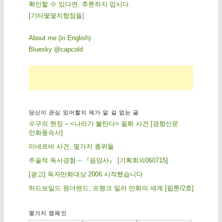
확인할 수 있다면, 추론하지 맙시다.
[
기
타
몇
몇
지
향
점
들
]
About me (in English)
Bluesky @capcold
당신이 관심 있어할지 제가 알 길 없는 글
수구의 현장 – <나라가 불탄다> 필화 사건 [경향신문
만화풍속사]
미네르바 사건, 몇가지 층위들
주술적 독서경험 – 『음양사』 [기획회의060715]
[광고] 독자만화대상 2006 시작했습니다
하드보일드 원더랜드, 프랭크 밀러 만화의 세계 [팝툰/2호]
몇가지 캠페인