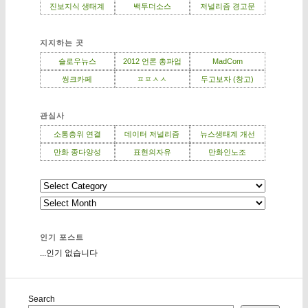
진보지식 생태계
백투더소스
저널리즘 경고문
지지하는 곳
슬로우뉴스
2012 언론 총파업
MadCom
씽크카페
ㅍㅍㅅㅅ
두고보자 (창고)
관심사
소통층위 연결
데이터 저널리즘
뉴스생태계 개선
만화 종다양성
표현의자유
만화인노조
인기 포스트
...인기 없습니다
Search