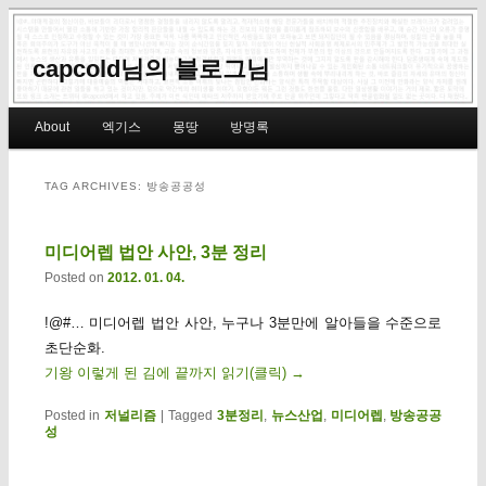
capcold님의 블로그님
Main menu
About
엑기스
몽땅
방명록
Skip to primary content
Skip to secondary content
TAG ARCHIVES:
방송공공성
미디어렙 법안 사안, 3분 정리
Posted on
2012. 01. 04.
!@#… 미디어렙 법안 사안, 누구나 3분만에 알아들을 수준으로
초단순화.
기왕 이렇게 된 김에 끝까지 읽기(클릭)
→
Posted in
저널리즘
|
Tagged
3분정리
,
뉴스산업
,
미디어렙
,
방송공공
성