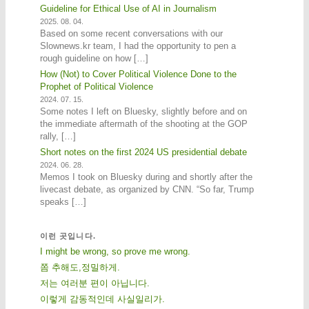
Guideline for Ethical Use of AI in Journalism
2025. 08. 04.
Based on some recent conversations with our
Slownews.kr team, I had the opportunity to pen a
rough guideline on how […]
How (Not) to Cover Political Violence Done to the
Prophet of Political Violence
2024. 07. 15.
Some notes I left on Bluesky, slightly before and on
the immediate aftermath of the shooting at the GOP
rally, […]
Short notes on the first 2024 US presidential debate
2024. 06. 28.
Memos I took on Bluesky during and shortly after the
livecast debate, as organized by CNN. “So far, Trump
speaks […]
이런 곳입니다.
I might be wrong, so prove me wrong.
쫌 추해도,정밀하게.
저는 여러분 편이 아닙니다.
이렇게 감동적인데 사실일리가.