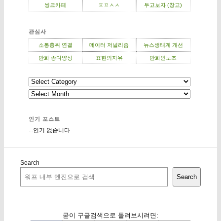
씽크카페
ㅍㅍㅅㅅ
두고보자 (창고)
관심사
소통층위 연결
데이터 저널리즘
뉴스생태계 개선
만화 종다양성
표현의자유
만화인노조
인기 포스트
...인기 없습니다
Search
Search
굳이 구글검색으로 돌려보시려면: