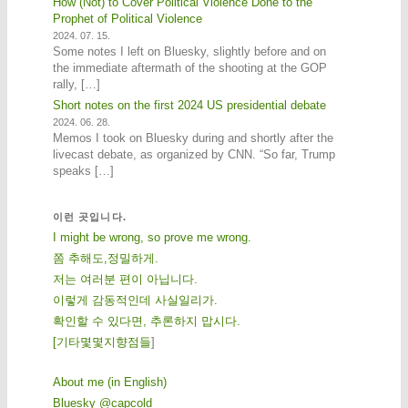
How (Not) to Cover Political Violence Done to the
Prophet of Political Violence
2024. 07. 15.
Some notes I left on Bluesky, slightly before and on
the immediate aftermath of the shooting at the GOP
rally, […]
Short notes on the first 2024 US presidential debate
2024. 06. 28.
Memos I took on Bluesky during and shortly after the
livecast debate, as organized by CNN. “So far, Trump
speaks […]
이런 곳입니다.
I might be wrong, so prove me wrong.
쫌 추해도,정밀하게.
저는 여러분 편이 아닙니다.
이렇게 감동적인데 사실일리가.
확인할 수 있다면, 추론하지 맙시다.
[
기
타
몇
몇
지
향
점
들
]
About me (in English)
Bluesky @capcold