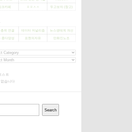
씽크카페
ㅍㅍㅅㅅ
두고보자 (창고)
사
층위 연결
데이터 저널리즘
뉴스생태계 개선
 종다양성
표현의자유
만화인노조
포스트
기 없습니다
Search