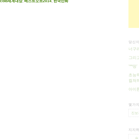
pcold세계대상
,
베스트오브2014
,
한국만화
당신이
너구리
그리
‘**
초능력
컬쳐하
아이
몇가지
진보
지지하
슬