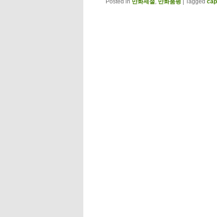
Posted in
만화세설
,
만화품평
|
Tagged
ca