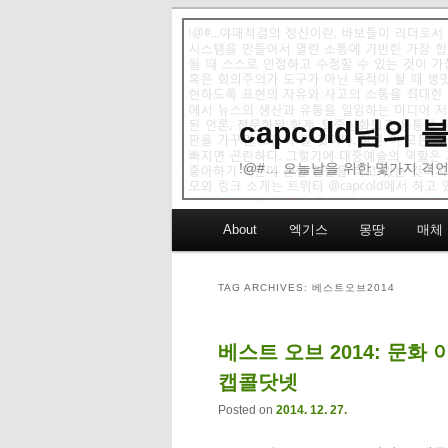
capcold님의
!@#… 오늘날을 위한 몇가지 격언
Main menu
About
엑기스
몽땅
매체
Skip to primary content
Skip to secondary content
TAG ARCHIVES:
베스트오브2014
베스트 오브 2014: 문화 이
캡콜닷넷
Posted on
2014. 12. 27.