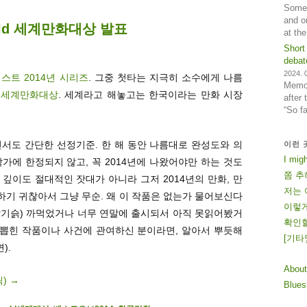
Some 
and o
cold 세계만화대상 발표
at th
Short
debat
2024. 0
스트 2014년 시리즈
. 그중 첫타는 지극히 소수에게 나름
Memos
ld 세계만화대상
. 세계라고 해놓고는 한국이라는 만화 시장
after
“So f
서도 간단한 선정기준. 한 해 동안 나름대로 완성도와 의
이런 
I mig
가에 한정되지 않고, 꼭 2014년에 나왔어야만 하는 것도
쫌 추
깊이도 절대적인 잣대가 아니라 그저 2014년의 만화, 만
저는 
산하기 귀찮아서 그냥 무순. 왜 이 작품은 없는가 물어보신다
이렇게
 달기슭) 까먹었거나 너무 연말에 출시되서 아직 못읽어봤거
확인할
 뽑힌 작품이나 사건에 관여하신 분이라면, 알아서 뿌듯해
[
기
타
).
About
릭)
→
Blue