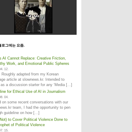
블로그에는 요즘.
s AI Cannot Replace: Creative Friction,
hy Work, and Emotional Public Spheres
4. 12.
: Roughly adapted from my Korean
age article at slownews.kr. Intended to
 as a discussion starter for any ‘Media […]
line for Ethical Use of AI in Journalism
8. 04.
 on some recent conversations with our
ews.kr team, I had the opportunity to pen
gh guideline on how […]
Not) to Cover Political Violence Done to
ophet of Political Violence
7. 15.