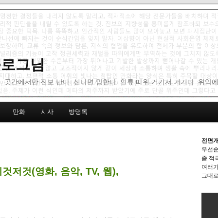
 블로그님
: 곳간에서만 진보 난다. 신나면 망한다. 인류 따위 거기서 거기다. 위악
만화
시사
방명록
전면개
우선순
좀 적
여러가
것저것(영화, 음악, TV, 웹),
그대로