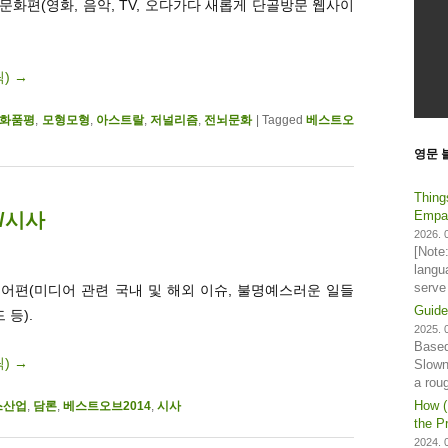
문화편(영화, 음악, TV, 오다가다 새롭게 단골방문 웹사이
릭)
→
화품평
,
모형모형
,
아스트랄
,
저널리즘
,
전뇌문화
|
Tagged
베스트오
영문 
Thing
Empat
어/시사
2026. 0
[Note
langu
serve
어편(미디어 관련 국내 및 해외 이슈, 불명예스러운 일들
Guide
 등).
2025. 0
Based
릭)
→
Slown
a rou
How (
스산업
,
담론
,
베스트오브2014
,
시사
the Pr
2024. 0