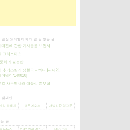
 관심 있어할지 제가 알 길 없는 글
대전에 관한 기사들을 보면서.
고 크리스마스
땅’ 문화의 결정판
 추격스릴러 생활극 – 하나 [씨네21
이웨이/140818]
튠즈 사은행사와 애플식 뽐뿌질
 캠페인
지식 생태계
백투더소스
저널리즘 경고문
는 곳
로우뉴스
2012 언론 총파업
MadCom