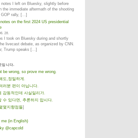
notes I left on Bluesky, slightly before
n the immediate aftermath of the shooting
e GOP rally, […]
 notes on the first 2024 US presidential
e
6. 28.
 I took on Bluesky during and shortly
 the livecast debate, as organized by CNN.
ar, Trump speaks […]
곳입니다.
ht be wrong, so prove me wrong.
해도,정밀하게.
여러분 편이 아닙니다.
 감동적인데 사실일리가.
 수 있다면, 추론하지 맙시다.
몇
몇
지
향
점
들
]
 me (in English)
sky @capcold