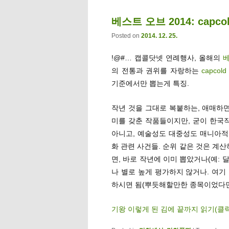
베스트 오브 2014: cap
Posted on
2014. 12. 25.
!@#… 캡콜닷넷 연례행사, 올해의
베
의 전통과 권위를 자랑하는
capco
기준에서만 뽑는게 특징.
작년 것을 그대로 복붙하는, 애매하면
미를 갖춘 작품들이지만, 굳이 한국작
아니고, 예술성도 대중성도 매니아적 
화 관련 사건들. 순위 같은 것은 계
면, 바로 작년에 이미 뽑았거나(예:
나 별로 높게 평가하지 않거나. 여기
하시면 됨(뿌듯해할만한 종목이었다면
기왕 이렇게 된 김에 끝까지 읽기(클