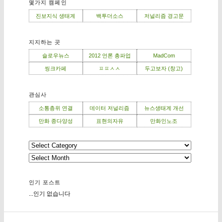
몇가지 캠페인
진보지식 생태계
백투더소스
저널리즘 경고문
지지하는 곳
슬로우뉴스
2012 언론 총파업
MadCom
씽크카페
ㅍㅍㅅㅅ
두고보자 (창고)
관심사
소통층위 연결
데이터 저널리즘
뉴스생태계 개선
만화 종다양성
표현의자유
만화인노조
인기 포스트
...인기 없습니다