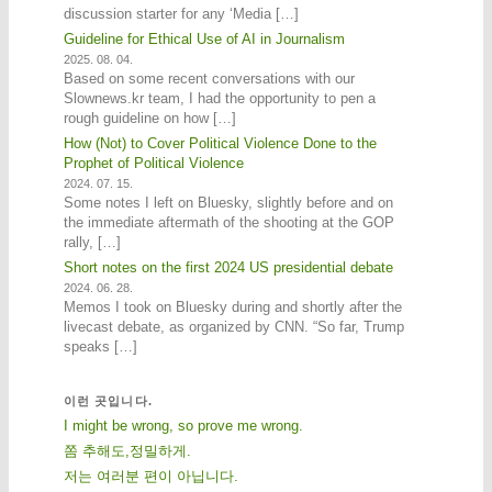
discussion starter for any ‘Media […]
Guideline for Ethical Use of AI in Journalism
2025. 08. 04.
Based on some recent conversations with our
Slownews.kr team, I had the opportunity to pen a
rough guideline on how […]
How (Not) to Cover Political Violence Done to the
Prophet of Political Violence
2024. 07. 15.
Some notes I left on Bluesky, slightly before and on
the immediate aftermath of the shooting at the GOP
rally, […]
Short notes on the first 2024 US presidential debate
2024. 06. 28.
Memos I took on Bluesky during and shortly after the
livecast debate, as organized by CNN. “So far, Trump
speaks […]
이런 곳입니다.
I might be wrong, so prove me wrong.
쫌 추해도,정밀하게.
저는 여러분 편이 아닙니다.