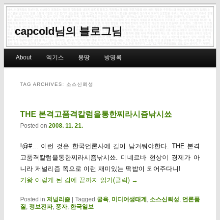
capcold님의 블로그님
Main menu
About
엑기스
몽땅
방명록
Skip to primary content
Skip to secondary content
TAG ARCHIVES:
소스신뢰성
THE 본격고품격칼럼을통한찌라시즘낚시쑈
Posted on
2008. 11. 21.
!@#… 이런 것은 한국언론사에 길이 남겨둬야한다. THE 본격
고품격칼럼을통한찌라시즘낚시쑈. 미네르바 현상이 경제가 아
니라 저널리즘 쪽으로 이런 재미있는 떡밥이 되어주다니!
기왕 이렇게 된 김에 끝까지 읽기(클릭)
→
Posted in
저널리즘
|
Tagged
굴욕
,
미디어생태계
,
소스신뢰성
,
언론품
질
,
정보전파
,
풍자
,
한국일보