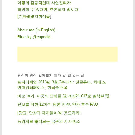
이렇게 감동적인데 사실일리가.
확인할 수 있다면, 추론하지 맙시다.
[
기
타
몇
몇
지
향
점
들
]
About me (in English)
Bluesky @capcold
당신이 관심 있어할지 제가 알 길 없는 글
트위터백업 2013년 3월 2주까지: 전문용어, 차베스,
만화인터페이스, 한국술판 외
바로 여기, 이곳의 만화들 [한겨레21 617호 별책부록]
진보를 위한 12가지 담론 전략, 약간 후속 FAQ
[광고] 만창과 제자들이여! 응모하라!
능임체로 훑어보는 금주의 시사쌩쑈