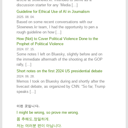
discussion starter for any ‘Media […]
Guideline for Ethical Use of AI in Journalism
2025. 08. 04.
Based on some recent conversations with our
Slownews.kr team, I had the opportunity to pen a
rough guideline on how […]
How (Not) to Cover Political Violence Done to the
Prophet of Political Violence
2024. 07. 15.
Some notes I left on Bluesky, slightly before and on
the immediate aftermath of the shooting at the GOP
rally, […]
Short notes on the first 2024 US presidential debate
2024. 06. 28.
Memos I took on Bluesky during and shortly after the
livecast debate, as organized by CNN. “So far, Trump
speaks […]
이런 곳입니다.
I might be wrong, so prove me wrong.
쫌 추해도,정밀하게.
저는 여러분 편이 아닙니다.