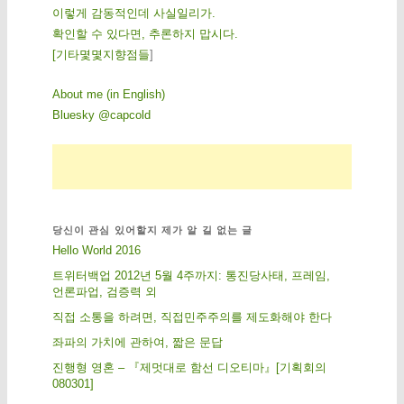
이렇게 감동적인데 사실일리가.
확인할 수 있다면, 추론하지 맙시다.
[
기
타
몇
몇
지
향
점
들
]
About me (in English)
Bluesky @capcold
당신이 관심 있어할지 제가 알 길 없는 글
Hello World 2016
트위터백업 2012년 5월 4주까지: 통진당사태, 프레임,
언론파업, 검증력 외
직접 소통을 하려면, 직접민주주의를 제도화해야 한다
좌파의 가치에 관하여, 짧은 문답
진행형 영혼 – 『제멋대로 함선 디오티마』[기획회의
080301]