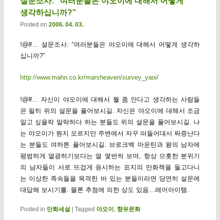
설문조사: “여러분들은 야오이에 대해서 어떻게
생각하십니까?”
Posted on
2006. 04. 03.
!@#… 설문조사: “여러분들은 야오이에 대해서 어떻게 생각하
십니까?”
http://www.mahn.co.kr/marsheaven/survey_yaoi/
!@#… 자신이 야오이에 대해서 뭘 좀 안다고 생각하는 사람들
은 필히 위의 설문을 풀어보시길. 자신은 야오이에 대해서 조금
알고 싶을락 말락하다 하는 분들도 위의 설문을 풀어보시길. 나
는 야오이가 뭔지 모르지만 주변에서 자꾸 떠들어대서 짜증난다
는 분들도 여하튼 풀어보시길. 브로크백 마운틴과 왕의 남자에
평범하게 열광하기보다는 열 몇번씩 보며, 항상 므흣한 분위기
의 남자들이 서로 뜨겁게 응시하는 표지의 만화책을 들고다니
는 이상한 족속들을 목격한 바 있는 분들이라면 당연히 설문에
대답해 보시기를. 물론 추첨에 의한 상도 있음…레어아이템.
Posted in
만화세설
|
Tagged
야오이
,
향유문화