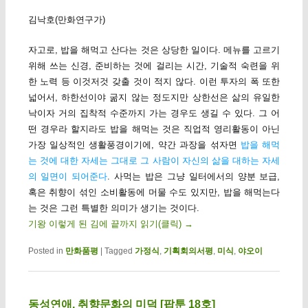
김낙호(만화연구가)
자고로, 밥을 해먹고 산다는 것은 상당한 일이다. 메뉴를 고르기
위해 쓰는 신경, 준비하는 것에 걸리는 시간, 기술적 숙련을 위
한 노력 등 이것저것 갖출 것이 적지 않다. 이런 투자의 폭 또한
넓어서, 하한선이야 굶지 않는 정도지만 상한선은 삶의 유일한
낙이자 거의 집착적 수준까지 가는 경우도 생길 수 있다. 그 어
떤 경우라 할지라도 밥을 해먹는 것은 직업적 영리활동이 아닌
가장 일상적인 생활풍경이기에, 약간 과장을 섞자면
밥을 해먹
는 것에 대한 자세는 그대로 그 사람이 자신의 삶을 대하는 자세
의 일면이 되어준다
. 사먹는 밥은 그냥 일터에서의 양분 보급,
혹은 취향이 섞인 소비활동에 머물 수도 있지만, 밥을 해먹는다
는 것은 그런 특별한 의미가 생기는 것이다.
기왕 이렇게 된 김에 끝까지 읽기(클릭)
→
Posted in
만화품평
|
Tagged
가정식
,
기획회의서평
,
미식
,
야오이
동성연애, 취향문화의 미덕 [팝툰 18호]