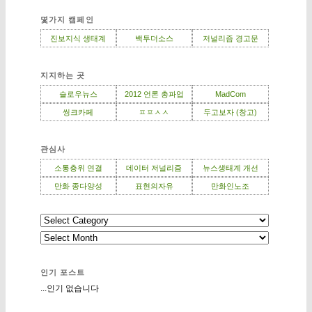
몇가지 캠페인
진보지식 생태계
백투더소스
저널리즘 경고문
지지하는 곳
슬로우뉴스
2012 언론 총파업
MadCom
씽크카페
ㅍㅍㅅㅅ
두고보자 (창고)
관심사
소통층위 연결
데이터 저널리즘
뉴스생태계 개선
만화 종다양성
표현의자유
만화인노조
인기 포스트
...인기 없습니다