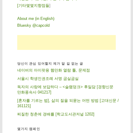
[
기
타
몇
몇
지
향
점
들
]
About me (in English)
Bluesky @capcold
당신이 관심 있어할지 제가 알 길 없는 글
네이버의 아이팟용 웹만화 열람 툴, 문제점
서울시 학생인권조례 서명 굽실굽실
독자의 사랑에 보답하다 – <슬램덩크> 후일담 [경향신문
만화풍속사 041217]
[혼자를 기르는 법], 삶의 질을 되묻는 어떤 방법 [고대신문 /
161121]
찌질한 청춘에 경배를 [학교도서관저널 1202]
몇가지 캠페인