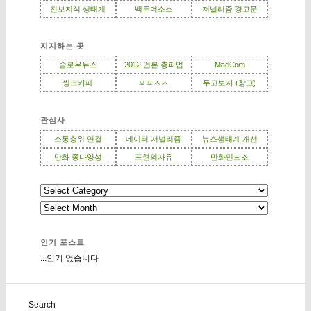
진보지식 생태계
백투더소스
저널리즘 경고문
지지하는 곳
슬로우뉴스
2012 언론 총파업
MadCom
씽크카페
ㅍㅍㅅㅅ
두고보자 (창고)
관심사
소통층위 연결
데이터 저널리즘
뉴스생태계 개선
만화 종다양성
표현의자유
만화인노조
인기 포스트
...인기 없습니다
Search