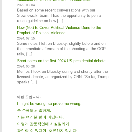
2025. 08. 04.
Based on some recent conversations with our
Slownews.kr team, I had the opportunity to pen a
rough guideline on how […]
How (Not) to Cover Political Violence Done to the
Prophet of Political Violence
2024. 07. 15.
Some notes I left on Bluesky, slightly before and on
the immediate aftermath of the shooting at the GOP
rally, […]
Short notes on the first 2024 US presidential debate
2024. 06. 28.
Memos I took on Bluesky during and shortly after the
livecast debate, as organized by CNN. “So far, Trump
speaks […]
이런 곳입니다.
I might be wrong, so prove me wrong.
쫌 추해도,정밀하게.
저는 여러분 편이 아닙니다.
이렇게 감동적인데 사실일리가.
확인할 수 있다면, 추론하지 맙시다.