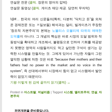
연설문 전문 (
클릭
. 장문의 영어의 압박)
연설문 동영상 (
클릭
. 게이츠 재단 제공. 당연히 무자막)
!@#… 한국의 여러 신문들의(특히, 다분히 “닥치고 돈”을 외쳐
온 경제전문 또는 ㅈ일보들) 해석과는 달리, 빌게이츠가 주장한
‘창조적 자본주의’의 본체는
노블리스 오블리제 따위의 애매한
도덕률
이 아니다. 그 개념의 핵심은 바로 시장의 도달 범위와 작
동방식을 확대하고 개조해서, 불평등으로 인하여 기회를 제공받
지 못했던 영역의 사람들까지도 먹고 살만한 구석이 생기는 강
력한 시스템을 만들자는 것. 그에게 있어서 가난한 자들이 그런
열악한 상황에 처한 것은 바로 “because their mothers and their
fathers had no power in the market and no voice in the
system”, 즉 선대에서부터 시장에서 힘이 없고 시스템에서 발언
력이 없었기 때문이다.
기왕 이렇게 된 김에 끝까지 읽기(클릭)
→
Posted in
아스트랄
,
저널리즘
|
Tagged
시스템
,
엘리트주의
,
연설
,
자
본주의
전면개편을 준비중입니다.