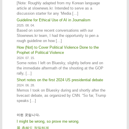
[Note: Roughly adapted from my Korean language
article at slownews.kr. Intended to serve as a
discussion starter for any ‘Media […]
Guideline for Ethical Use of AI in Journalism
2025. 08. 04.
Based on some recent conversations with our
Slownews.kr team, I had the opportunity to pen a
rough guideline on how […]
How (Not) to Cover Political Violence Done to the
Prophet of Political Violence
2024. 07. 15.
Some notes I left on Bluesky, slightly before and on
the immediate aftermath of the shooting at the GOP
rally, […]
Short notes on the first 2024 US presidential debate
2024. 06. 28.
Memos I took on Bluesky during and shortly after the
livecast debate, as organized by CNN. “So far, Trump
speaks […]
이런 곳입니다.
I might be wrong, so prove me wrong.
쫌 추해도,정밀하게.