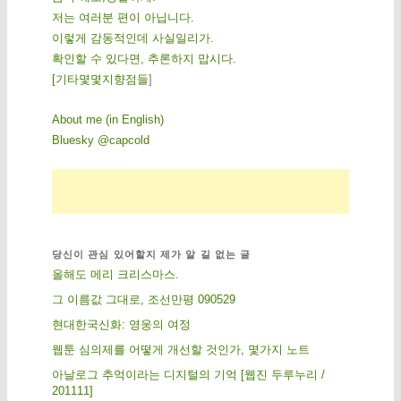
저는 여러분 편이 아닙니다.
이렇게 감동적인데 사실일리가.
확인할 수 있다면, 추론하지 맙시다.
[
기
타
몇
몇
지
향
점
들
]
About me (in English)
Bluesky @capcold
당신이 관심 있어할지 제가 알 길 없는 글
올해도 메리 크리스마스.
그 이름값 그대로, 조선만평 090529
현대한국신화: 영웅의 여정
웹툰 심의제를 어떻게 개선할 것인가, 몇가지 노트
아날로그 추억이라는 디지털의 기억 [웹진 두루누리 /
201111]