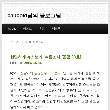
capcold님의 블로그님
Main menu
About
엑기스
몽땅
방명록
Skip to primary content
Skip to secondary content
TAG ARCHIVES:
여론조사
현명하게 뉴스보기: 여론조사 [꼼꼼 33호]
Posted on
2010. 05. 25.
!@#…
진알시
와
공공운수노조(준)
이 만드는 무가지 ‘꼼꼼’에 새
로 연재 시작한 코너. 보다시피 이 칼럼의 테마는 뉴스를 좀 더
현명하게 받아들이기 위해 개인들이 갖추어볼만한 스킬들을 조
금씩 조언하는 것으로, ‘신문읽기의 혁명’류의 좀 더 재미있고
동시대적이고 일상적인 버전이라고 보면 되겠다(핫핫). 선거철
이 목전인지라, 평소처럼 발간후 타임오프를 두지 않고 원고 전
달하자마자 바로 업로드.