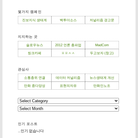
몇가지 캠페인
진보지식 생태계
백투더소스
저널리즘 경고문
지지하는 곳
슬로우뉴스
2012 언론 총파업
MadCom
씽크카페
ㅍㅍㅅㅅ
두고보자 (창고)
관심사
소통층위 연결
데이터 저널리즘
뉴스생태계 개선
만화 종다양성
표현의자유
만화인노조
인기 포스트
...인기 없습니다