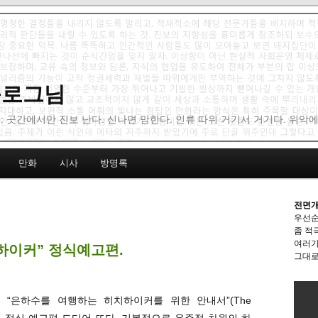
 블로그님
: 곳간에서만 진보 난다. 신나면 망한다. 인류 따위 거기서 거기다. 위악
만화
시사
방명록
전면개
우선순
좀 적
여러가
하이커” 정식예고편.
그대로
 “은하수를 여행하는 히치하이커를 위한 안내서”(The
 Galaxy)의 정식 예고편 드디어 뜨다. 기본적으로 우주적 차원의 하