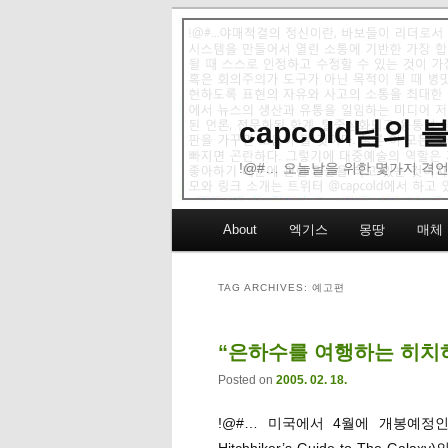
capcold님의
!@#… 오늘날을 위한 몇가지 격언
Main menu
About
엑기스
몽땅
매체
Skip to primary content
Skip to secondary content
TAG ARCHIVES:
예고편
“은하수를 여행하는 히치
Posted on
2005. 02. 18.
!@#… 미국에서 4월에 개봉예정인
Hitchhiker’s Guide to The