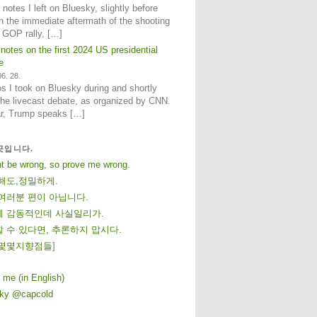
notes I left on Bluesky, slightly before
n the immediate aftermath of the shooting
e GOP rally, […]
 notes on the first 2024 US presidential
e
6. 28.
 I took on Bluesky during and shortly
 the livecast debate, as organized by CNN.
ar, Trump speaks […]
곳입니다.
ht be wrong, so prove me wrong.
해도,정밀하게.
여러분 편이 아닙니다.
 감동적인데 사실일리가.
 수 있다면, 추론하지 맙시다.
몇
몇
지
향
점
들
]
 me (in English)
sky @capcold