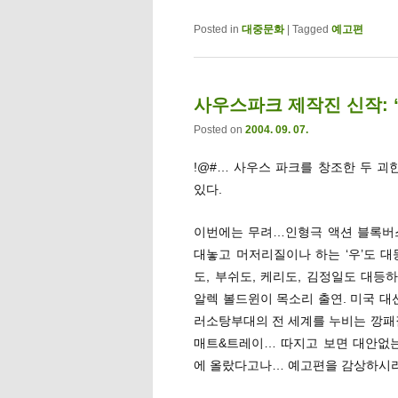
Posted in
대중문화
|
Tagged
예고편
사우스파크 제작진 신작: 
Posted on
2004. 09. 07.
!@#… 사우스 파크를 창조한 두 괴
있다.
이번에는 무려…인형극 액션 블록버스터
대놓고 머저리질이나 하는 ‘우’도 
도, 부쉬도, 케리도, 김정일도 대
알렉 볼드윈이 목소리 출연. 미국 대선
러소탕부대의 전 세계를 누비는 깡패질
매트&트레이… 따지고 보면 대안없는
에 올랐다고나… 예고편을 감상하시라