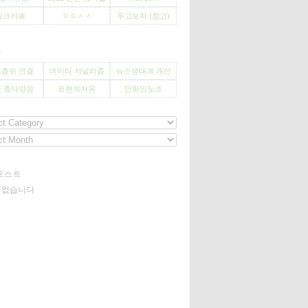
씽크카페
ㅍㅍㅅㅅ
두고보자 (창고)
사
층위 연결
데이터 저널리즘
뉴스생태계 개선
 종다양성
표현의자유
만화인노조
포스트
기 없습니다