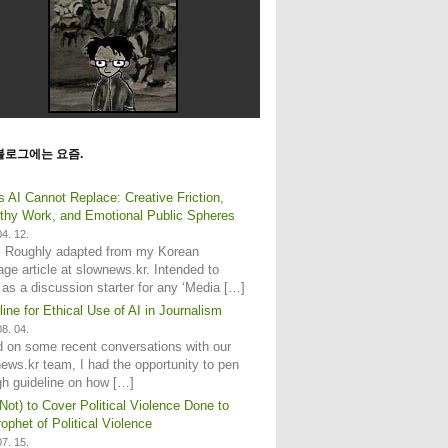
블로그에는 요즘.
s AI Cannot Replace: Creative Friction,
hy Work, and Emotional Public Spheres
4. 12.
: Roughly adapted from my Korean
age article at slownews.kr. Intended to
 as a discussion starter for any ‘Media […]
line for Ethical Use of AI in Journalism
8. 04.
 on some recent conversations with our
ews.kr team, I had the opportunity to pen
gh guideline on how […]
Not) to Cover Political Violence Done to
ophet of Political Violence
7. 15.