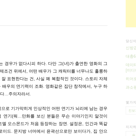
당신이
신방겸
대충6
는 경우가 없다시피 하다. 다만 그(녀)가 출연한 영화의 그
데이
[미디어
 전제조건 위에서, 어떤 배우가 그 캐릭터를 너무나도 훌륭하
 잘 표현한다는 건, 사실 꽤 복합적인 것이다. 스토리 자체
히어로
 배우의 연기력이 조화. 영화같은 집단 창작에서, 누구 하
과소평
없다…주의자라서.
몇가지
적으로 기가막히게 인상적인 어떤 연기가 뇌리에 남는 경우
진보
’급 연기(뭐…만화를 보신 분들은 무슨 이야기인지 알것이
리 조엘 오스몬드가 처음 등장하는 장면. 설정은, 인간과 똑같
지지하
로이드. 문지방 너머에서 윤곽선으로만 보이다가, 집 안으
슬