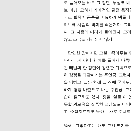
로 들어오는 바로 그 장면. 무심코 내
보 마냥, 묘하게 기계적인 관절 움직
지로 발목이 공중을 미묘하게 맴돌다가
이보에 사람의 외피를 씌운거다. 그리
다. 그 다음에 머리가 돌아간다. 
않고 조금도 과장되지 않게.
…당연한 말이지만 그런 ‘죽여주는 연
타나는 게 아니다. 예를 들어서 나
챤 베일의 한 장면이 강렬한 기억으로
히 감정을 되찾아가는 주인공. 그런데
을 당하고, 그와 함께 그 전에 묻어
하게 형장 바깥으로 나온 주인공. 그
습이 절규하고 있다! 정말, 얼굴 이
못할 괴로움을 집중한 표정으로 바닥
고, 소리지르지도 못하는 채로 주체할
!@#…그렇다고는 해도 그건 연기를 