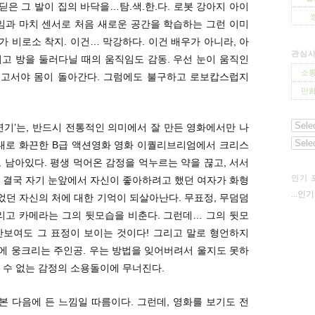
딛은 그 발이 집의 바닥을…탐.색.한.다. 로봇 강아지 아이
임과 마치 센서로 처음 새로운 공간을 학습하는 그런 이미
 비로소 착지. 이건… 막강하다. 이건 배우가 아니라, 아
관심
고 방을 둘러다닐 때의 움직임도 감동. 우선 눈이 움직인
소통
그리고서야 몸이 돌아간다. 그럼에도 불구하고 로보캅스럽지
만화
기’는, 반드시 전통적인 의미에서 잘 만든 영화에서만 나
름대로 화끈한 B급 액션영화 영화 이퀄리브리엄에서 크리스
 남아있다. 평생 먹어온 감정을 억누르는 약을 끊고, 서서
인기 
 결국 자기 눈앞에서 자신이 좋아하려고 했던 여자가 화형
...인
두었던 자신의 처에 대한 기억이 되살아난다. 무표정, 무덤덤
리고 카메라는 그의 뒷모습을 비춘다. 그런데… 그의 뒷모
 안보여도 그 표정이 보이는 것이다! 그리고 말로 형언하지
에 웅크리는 주인공. 우는 방법을 잊어버려서 울지도 못하
 수 없는 감정의 소용돌이에 무너진다.
본 다음에 든 느낌일 따름이다. 그런데, 영화를 보기도 전