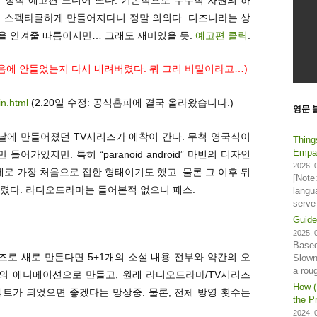
게 스펙타클하게 만들어지다니 정말 의외다. 디즈니라는 상
을 안겨줄 따름이지만… 그래도 재미있을 듯.
예고편 클릭
.
마음에 안들었는지 다시 내려버렸다. 뭐 그리 비밀이라고…)
in.html
(2.20일 수정: 공식홈피에 결국 올라왔습니다.)
영문 
날에 만들어졌던 TV시리즈가 애착이 간다. 무척 영국식이
Thing
Empat
들어가있지만. 특히 “paranoid android” 마빈의 디자인
2026. 0
실제로 가장 처음으로 접한 형태이기도 했고. 물론 그 이후 뒤
[Note
렸다. 라디오드라마는 들어본적 없으니 패스.
langu
serve
Guide
2025. 0
Based
리즈로 새로 만든다면 5+1개의 소설 내용 전부와 약간의 오
Slown
a rou
인의 애니메이션으로 만들고, 원래 라디오드라마/TV시리즈
How (
트가 되었으면 좋겠다는 망상중. 물론, 전체 방영 횟수는
the Pr
2024. 0