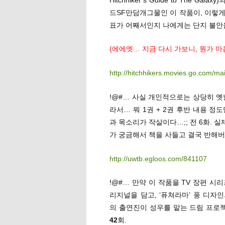
드SF만담개그물인 이 작품이, 이렇
표가 어째서인지 나에게는 단지 불안
(에에엣… 지금 다시 가보니, 뭔가 
http://hitchhikers.movies.go.com/ma
!@#… 사실 개인적으로는 상당히 옛
라서… 뭐 1권 + 2권 후반 내용 정도만 
과 목소리가 작살이다…;; 전 6화. 
가 궁금해서 책을 사들고 결국 반해버
http://uwtb.egloos.com/841107
!@#… 만약 이 작품을 TV 장편 시
리지널을 담고, ‘퓨쳐라마’ 풍 디자
의 출연진이 성우를 맡는 드림 프로젝
42
회.