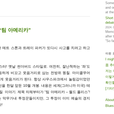
Some 
and o
at th
Short
debat
2024. 0
“팀 아메리카”
Memos
after
“So f
한 매트 스톤과 트레이 파커가 또다시 사고를 치려고 하고
이런 
I mig
쫌 추
! 옛날 썬더버드 스타일로. 여전히, 잘난척하는 ‘좌’도
저는 
대등하게 비꼬고 웃음거리로 삼는 전방위 똥칠. 마이클무어
이렇게
등하게 웃음거리가 된다. 항상 사우스파크에서 놀림감이었던
확인할
을 한달 앞둔 10월 개봉. 내용은 세계(그러니까 미국) 테
[
기
타
 이야기. 제목 자체부터가 “팀 아메리카 – 월드 폴리스”!
 막무가내 투정꾼들이지만, 그 투정이 이미 예술의 경지
About
!
Blue