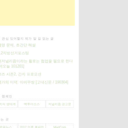
 관심 있어할지 제가 알 길 없는 글
영 문제, 초간단 해설
.2지방선거포스팅
터저널리즘이라는 활로는 협업을 필요로 한다
오늘 101201]
즈 시즌2, 간지 프로모션
가의 미덕: 아비무쌍 [고대신문 / 190304]
 캠페인
지식 생태계
백투더소스
저널리즘 경고문
는 곳
로우뉴스
2012 언론 총파업
MadCom