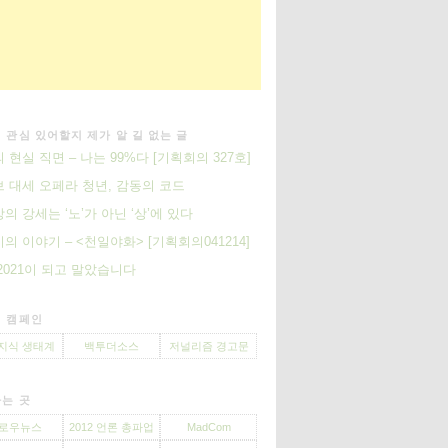
 관심 있어할지 제가 알 길 없는 글
의 현실 직면 – 나는 99%다 [기획회의 327호]
 대세 오페라 청년, 감동의 코드
의 강세는 ‘노’가 아닌 ‘상’에 있다
의 이야기 – <천일야화> [기획회의041214]
2021이 되고 말았습니다
 캠페인
지식 생태계
백투더소스
저널리즘 경고문
는 곳
로우뉴스
2012 언론 총파업
MadCom