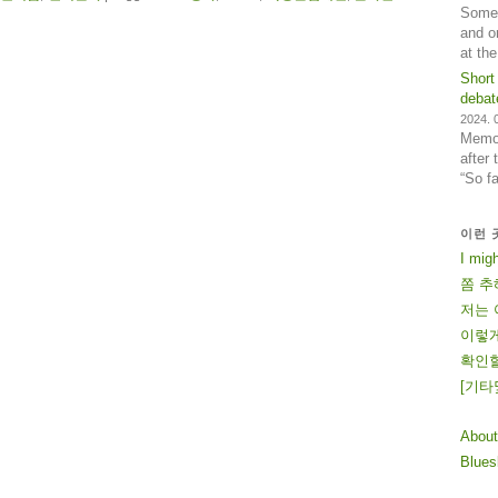
Some 
and o
at th
Short
debat
2024. 0
Memos
after
“So f
이런 
I mig
쫌 추
저는 
이렇게
확인할
[
기
타
About
Blue