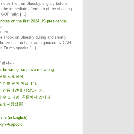
notes I left on Bluesky, slightly before
n the immediate aftermath of the shooting
e GOP rally, […]
 notes on the first 2024 US presidential
e
6. 28.
 I took on Bluesky during and shortly
 the livecast debate, as organized by CNN.
ar, Trump speaks […]
곳입니다.
ht be wrong, so prove me wrong.
해도,정밀하게.
여러분 편이 아닙니다.
 감동적인데 사실일리가.
 수 있다면, 추론하지 맙시다.
몇
몇
지
향
점
들
]
 me (in English)
sky @capcold