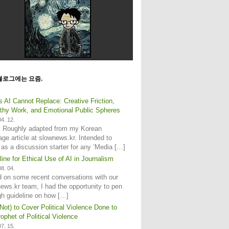
블로그에는 요즘.
s AI Cannot Replace: Creative Friction,
hy Work, and Emotional Public Spheres
4. 12.
: Roughly adapted from my Korean
age article at slownews.kr. Intended to
 as a discussion starter for any ‘Media […]
line for Ethical Use of AI in Journalism
8. 04.
 on some recent conversations with our
ews.kr team, I had the opportunity to pen
gh guideline on how […]
Not) to Cover Political Violence Done to
ophet of Political Violence
7. 15.