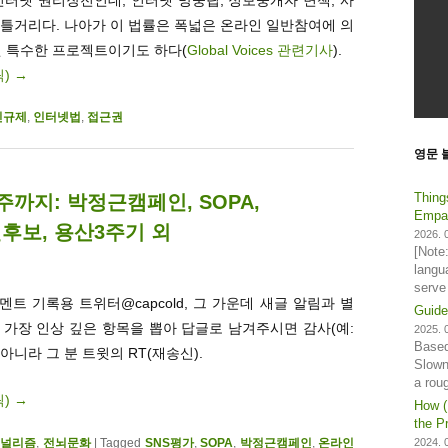
틀거리다. 나아가 이 법률은 폭넓은 온라인 일반참여에 의
낸 특수한 프로젝트이기도 하다(
Global Voices 관련기사
).
릭)
→
인규제
,
인터넷법
,
접근권
영문 
Thing
4주까지: 박정근캠페인, SOPA,
Empat
후보, 용산3주기 외
2026. 0
[Note
langu
serve
트 기록용 트위터@capcold, 그 가운데 새글 알림과 별
Guide
. 가장 인상 깊은 항목을 뽑아 답글로 남겨주시면 감사(예:
2025. 0
Based
 아니라 그 분 트윗의 RT(재송신).
Slown
a rou
릭)
→
How (
the Pr
2024. 0
저널리즘
,
전뇌문화
|
Tagged
SNS평가
,
SOPA
,
박정근캠페인
,
온라인