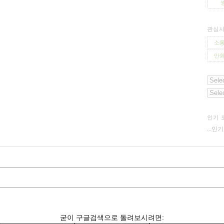
관심
소통
만화
인기 
...인
굳이 구글검색으로 돌려보시려면: