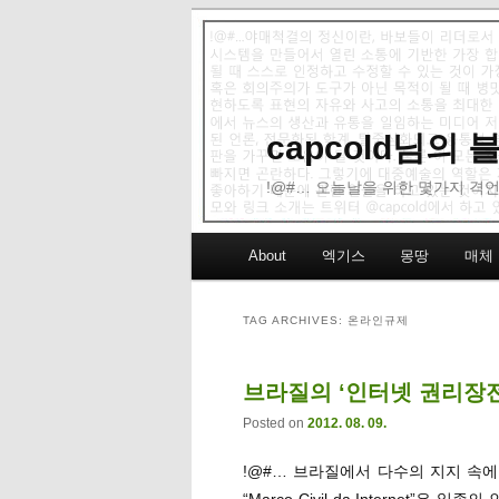
capcold님의
!@#… 오늘날을 위한 몇가지 격언
Main menu
About
엑기스
몽땅
매체
Skip to primary content
Skip to secondary content
TAG ARCHIVES:
온라인규제
브라질의 ‘인터넷 권리장
Posted on
2012. 08. 09.
!@#… 브라질에서 다수의 지지 속에
“Marco Civil da Internet