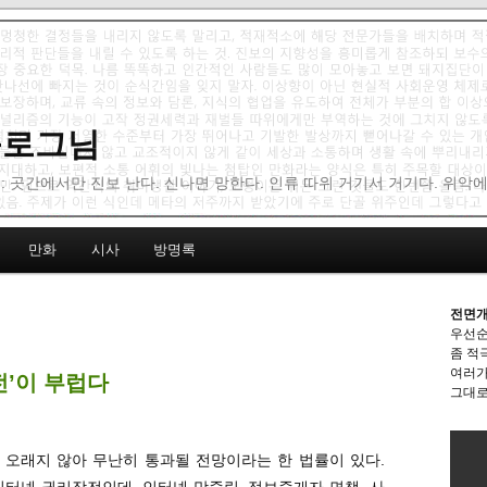
 블로그님
: 곳간에서만 진보 난다. 신나면 망한다. 인류 따위 거기서 거기다. 위악
만화
시사
방명록
전면개
우선순
좀 적
여러가
전’이 부럽다
그대로
 오래지 않아 무난히 통과될 전망이라는 한 법률이 있다.
”은 일종의 인터넷 권리장전인데, 인터넷 망중립, 정보중개자 면책, 사