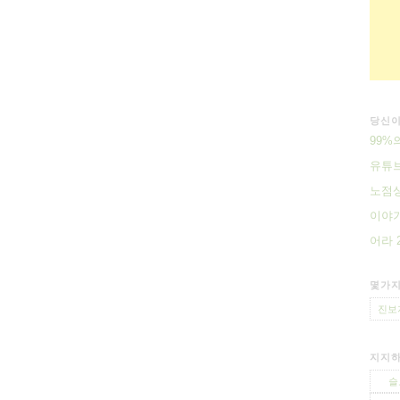
당신이
99%
유튜브
노점상
이야기
어라 
몇가지
진보
지지하
슬