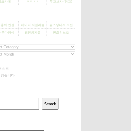
씽크카페
ㅍㅍㅅㅅ
두고보자 (창고)
사
층위 연결
데이터 저널리즘
뉴스생태계 개선
 종다양성
표현의자유
만화인노조
포스트
기 없습니다
Search