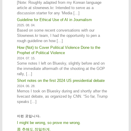
[Note: Roughly adapted from my Korean language
article at slownews.kr. Intended to serve as a
discussion starter for any ‘Media […]
Guideline for Ethical Use of AI in Journalism
2025. 08. 04.
Based on some recent conversations with our
Slownews.kr team, I had the opportunity to pen a
rough guideline on how […]
How (Not) to Cover Political Violence Done to the
Prophet of Political Violence
2024. 07. 15.
Some notes I left on Bluesky, slightly before and on
the immediate aftermath of the shooting at the GOP
rally, […]
Short notes on the first 2024 US presidential debate
2024. 06. 28.
Memos I took on Bluesky during and shortly after the
livecast debate, as organized by CNN. “So far, Trump
speaks […]
이런 곳입니다.
I might be wrong, so prove me wrong.
쫌 추해도,정밀하게.