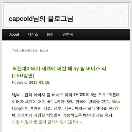
capcold님의 블로그님
Main menu
About
엑기스
몽땅
방명록
Skip to primary content
Skip to secondary content
TAG ARCHIVES:
웹3.0
오픈데이터가 세계에 퍼진 해 by 팀 버너스-리
[TED강연]
Posted on
2010. 03. 16.
!@#… 웹의 아버지 팀 버너스-리의 TED2010 6분 토크 “오픈데
이터가 세계에 퍼진 해”. c모가 자막 한국어 번역을 했고,
Mike
Hong
님이 흔쾌히 리뷰. 정부, 기관, 학계는 로데이터를 온라인
에 공개해서 다양한 작업들이 가능하도록 해야 한다는 취지.
기왕 이렇게 된 김에 끝까지 읽기(클릭)
→