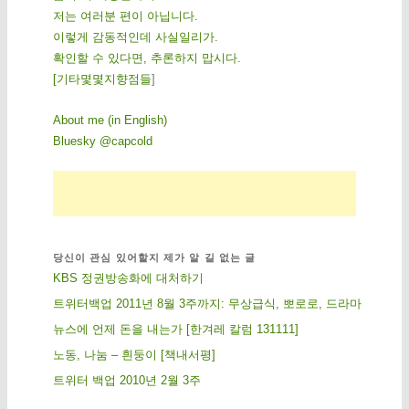
저는 여러분 편이 아닙니다.
이렇게 감동적인데 사실일리가.
확인할 수 있다면, 추론하지 맙시다.
[
기
타
몇
몇
지
향
점
들
]
About me (in English)
Bluesky @capcold
당신이 관심 있어할지 제가 알 길 없는 글
KBS 정권방송화에 대처하기
트위터백업 2011년 8월 3주까지: 무상급식, 뽀로로, 드라마
뉴스에 언제 돈을 내는가 [한겨레 칼럼 131111]
노동, 나눔 – 흰둥이 [책내서평]
트위터 백업 2010년 2월 3주