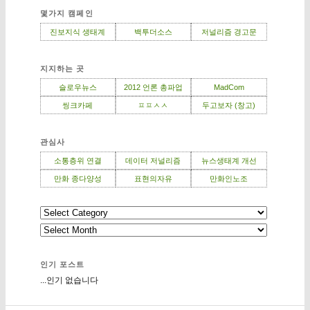
몇가지 캠페인
진보지식 생태계
백투더소스
저널리즘 경고문
지지하는 곳
슬로우뉴스
2012 언론 총파업
MadCom
씽크카페
ㅍㅍㅅㅅ
두고보자 (창고)
관심사
소통층위 연결
데이터 저널리즘
뉴스생태계 개선
만화 종다양성
표현의자유
만화인노조
인기 포스트
...인기 없습니다