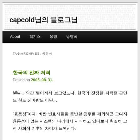
capcold님의 블로그님
Main menu
About
엑기스
몽땅
방명록
Skip to primary content
Skip to secondary content
TAG ARCHIVES:
융통성
한국의 진짜 저력
Posted on
2005. 08. 31.
!@#… 약간 떨어져서 보고있노니, 한국의 진정한 저력은 근면
도 한도 신바람도 아닌…
“융통성”
이다. 비싼 변호사들을 동반할 경우를 제외하곤 그다지
융통성이 없는 시스템의 나라에서 서식하고 있다보니 확실히 그
런 사회적 기후의 차이가 느껴진다.