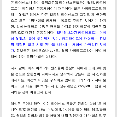
유 라이센스니 하는 규격화된(!) 라이센스류들과는 달리, 카피레
프트는 비정형의 운동개념이기 때문이다. 물론 카피레프트도 원
래는 GNU진영에서 만든 일종의 라이센스고 그것도 꽤 극단적
으로 모든 수정변형을 공개하는 쪽으로 주창된 것이기는 하지
만, 워낙 애매하고 수많은 변용을 가지고 있기 때문에 지금은 결
과적으로 대단히 유동적이다.
일반명사화된 카피레프트는 더이
상 GNU의 틀에 묶여있지 않는, 카피라이트에 대항하는 진보
적 저작권 활용 시도 전반을 나타내는 개념에 가까워진 것이
다
. 정보공유 라이센스나 cck도, 결국 카피레프트라는 이념 아
래에 있는 특정한 발현 형태다.
다시 말해, 아직 이쪽 라이센스들이 충분히 나에게 그때그때 맞
을 정도로 융통성이 뛰어나다고 생각하지 않는다. 좀 더 진화할
때까지는, 여전히 이곳은 구식이고 맘대로 이거저거 가져다 붙
이느라고 사실 애매하기까지 한 상위개념인 copyleft 이념을 지
지하는 선에 머물고자 한다.
핵심은 무어냐 하면, 이런 라이센스 류들은 편의상 항상 ‘모 아
니면 도’로 패턴을 나눌 수 밖에 없다. 예를 들어 영리 허용/불허
용. 영리의 정의와 범위를 어떻게 내릴 것인지에 대한 합의도 무