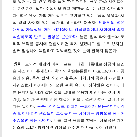
도 있거든. 그 경우 예를 들어 ‘어디어디의 극우 파쇼 사이트에
는 가져가지 말아 주십시오’라고 제한을 걸 수 있고 싶단 말이
다. 혹은 요새 한참 개인적으로 고민하고 있는 ‘공적 영역과 사
적 영역 사이에 있는 공간’의 경우라면 어떨까.
인터넷의 넓은
매체적 가능성을, 개인 일기장이냐 전국방송이냐 사이에서 양자
택일하도록 만드는 발상은 곤란하다
. 물론 법적 라이센스와 도
의적 부탁을 동시에 결합시키면 되지 않겠냐고 할 수도 있지만,
벌써 엄청나게 복잡하고 각박해질 것이 눈에 훤하지 않은가.
!@#… 도의적 개념의 카피레프트에 대한 나름대로 성공적 모델
은 사실 이미 존재한다. 학계의 학술논문들이 바로 그것이다. 공
유와 인용, 혼성 발전, 영리적 활용과 비영리적 공유의 개념들이
자연스럽게 아카데미의 오랜 관행 속에서 정착해온 것이다. 다
른 분야에도 이와 같은 것을 그대로 적용해야 한다는 것이 아니
라
(!), 도의와 관행에 의한 해결의 힘을 과소평가하지 말아야 한
다는 말이다.
융통성이야말로 최고의 목표이자 원동력이다. 각
종 법제나 라이센스들이 그것을 더욱 장려하는 방향으로 움직여
주었으면 하는 것이다
. 바로 그런 목표를 향해서 정보공유 라이
센스와 cck가 창의적인 경쟁을 해주면 더 바랄 것이 없겠다.