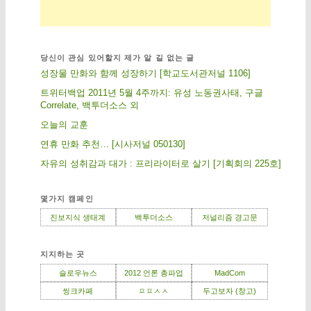
당신이 관심 있어할지 제가 알 길 없는 글
성장물 만화와 함께 성장하기 [학교도서관저널 1106]
트위터백업 2011년 5월 4주까지: 유성 노동권사태, 구글
Correlate, 백투더소스 외
오늘의 교훈
연휴 만화 추천… [시사저널 050130]
자유의 성취감과 대가 : 프리라이터로 살기 [기획회의 225호]
몇가지 캠페인
진보지식 생태계
백투더소스
저널리즘 경고문
지지하는 곳
슬로우뉴스
2012 언론 총파업
MadCom
씽크카페
ㅍㅍㅅㅅ
두고보자 (창고)