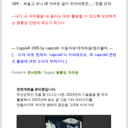
!@#… 써놓고 보니 꽤 어려운 글이 되어버렸군-_-; 한줄 요약:
–
내가 내 저작물을 내 꼴리는 대로 활용할 수 있도록 보장해주
는 융통성 만땅의 제도가 최고다
.
— Copyleft 2005 by capcold. 이동자유/개작허용/영리불허 —
(… 이게 바로 현재의 ‘capcold’식 카피레프트, 즉 capcold 콘텐
츠 활용에 대한 도의적 부탁이다.)
Posted in
전뇌문화
|
Tagged
융통성
,
저작권
전면개편을 준비중입니다.
우선순위인 것들 좀 지나고 나면, 2023년의 기술들을 좀 적극
활용해서, 2023년에 맞는 글 그림 기타 여러가지를
만들어가며. 하지만 원래의 갬성을 그대로 이어가며.