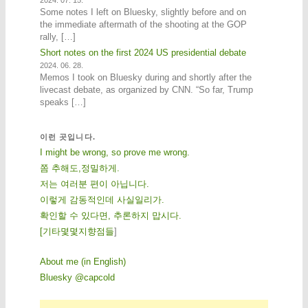
2024. 07. 15.
Some notes I left on Bluesky, slightly before and on
the immediate aftermath of the shooting at the GOP
rally, […]
Short notes on the first 2024 US presidential debate
2024. 06. 28.
Memos I took on Bluesky during and shortly after the
livecast debate, as organized by CNN. “So far, Trump
speaks […]
이런 곳입니다.
I might be wrong, so prove me wrong.
쫌 추해도,정밀하게.
저는 여러분 편이 아닙니다.
이렇게 감동적인데 사실일리가.
확인할 수 있다면, 추론하지 맙시다.
[
기
타
몇
몇
지
향
점
들
]
About me (in English)
Bluesky @capcold