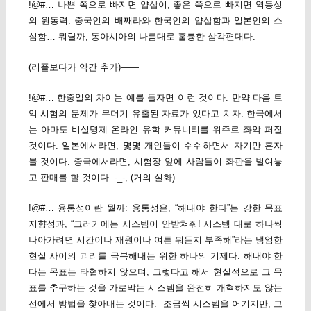
!@#… 나쁜 쪽으로 빠지면 얍삽이, 좋은 쪽으로 빠지면 역동성
의 원동력. 중국인의 배째라와 한국인의 얍삽함과 일본인의 소
심함… 뭐랄까, 동아시아의 나름대로 훌륭한 삼각편대다.
(리플보다가 약간 추가)——
!@#… 한중일의 차이는 예를 들자면 이런 것이다. 만약 다음 토
익 시험의 문제가 무더기 유출된 자료가 있다고 치자. 한국에서
는 아마도 비실명제 온라인 유학 커뮤니티를 위주로 좌악 퍼질
것이다. 일본에서라면, 몇몇 개인들이 쉬쉬하면서 자기만 혼자
볼 것이다. 중국에서라면, 시험장 앞에 사람들이 좌판을 벌여놓
고 판매를 할 것이다. -_-; (거의 실화)
!@#… 융통성이란 뭘까: 융통성은, “해내야 한다”는 강한 목표
지향성과, “그러기에는 시스템이 안받쳐줘! 시스템 대로 하나씩
나아가려면 시간이나 재원이나 여튼 뭐든지 부족해”라는 냉엄한
현실 사이의 괴리를 극복해내는 위한 하나의 기제다. 해내야 한
다는 목표는 타협하지 않으며, 그렇다고 해서 현실적으로 그 목
표를 추구하는 것을 가로막는 시스템을 완전히 개혁하지도 않는
선에서 방법을 찾아내는 것이다. 조금씩 시스템을 어기지만, 그