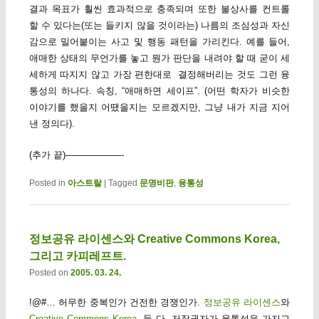
결과 목표가 훨씬 효과적으로 충족되며 또한 불상사를 컨트롤
할 수 있다는(또는 들키지 않을 것이라는) 나름의 조심성과 자신
감으로 밀어붙이는 사고 및 행동 패턴을 가리킨다. 예를 들어,
애매한 상태의 무언가를 놓고 뭔가 판단을 내려야 할 때 굳이 세
세하게 따지지 않고 가장 편한대로 결정해버리는 것도 그런 융
통성의 하나다. 속칭, “애매하면 세이프”. (어떤 학자가 비슷한
이야기를 했을지 어땠을지는 모르겠지만, 그냥 내가 지금 지어
낸 정의다).
(추가 끝)——————-
Posted in
아스트랄
|
Tagged
문명비판
,
융통성
정보공유 라이센스와 Creative Commons Korea,
그리고 카피레프트.
Posted on
2005. 03. 24.
!@#… 허무한 중복인가 건전한 경쟁인가.
정보공유 라이센스
와
Creative Commons Korea
. 둘 다, 저작권자가 융통성을 가지고