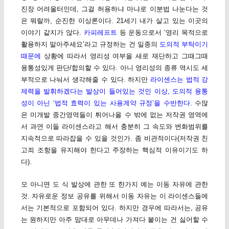
진장 어려울터인데, 그걸 허용하냐 마냐로 이분법 나눈다는 것
은 뭐랄까, 순진한 이상론이다. 21세기 내가 살고 있는 이곳의
이야기 같지가 않다.
카피레프트
등 운동으로서 ‘영리 목적으로
활용하지 말아주세요’라고 규정하는 건 일종의
도의적 부탁이기
때문에
상황에 따라서 영리성 여부을 새로 재단하고 그때그때
융통성있게 판단/합의할 수 있다. 아니 영리성의 종류 역시도 세
부적으로 나눠서 생각해줄 수 있다. 하지만
라이센스는 법적 강
제력을 발휘하겠다는 발상이 들어있는 것인 이상, 도의적 융통
성이 아닌 ‘법적 효력이 있는 사용계약 규정’을 수반한다
. 수많
은 미개발 중간영역들이 튀어나올 수 밖에 없는 저작권 영역에
서 과연 이들 라이센스라고 해서 충분히 그 속도와 변화범위를
지속적으로 따라잡을 수 있을 것인가. 좀 비관적이다(저작권 친
고죄 조항을 유지해야 한다고 주장하는 핵심적 이유이기도 하
다).
모 아니면 도 식 발상에 관한 또 한가지 예는 이동 자유에 관한
것. 자유로운 정보 공유를 위해서 이동 자유는 이 라이센스들에
서는 기본적으로 포함되어 있다. 하지만 경우에 따라서는, 공유
는 원하지만 아주 맘대로 아무데나 가져다 붙이는 건 싫어할 수