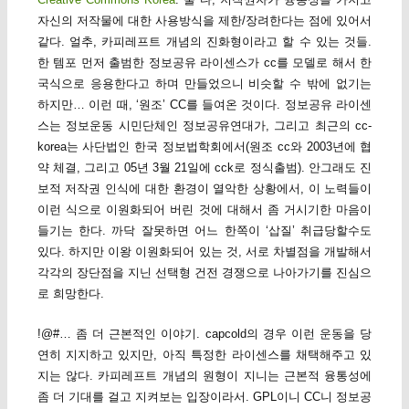
자신의 저작물에 대한 사용방식을 제한/장려한다는 점에 있어서
같다. 얼추, 카피레프트 개념의 진화형이라고 할 수 있는 것들.
한 템포 먼저 출범한 정보공유 라이센스가 cc를 모델로 해서 한
국식으로 응용한다고 하며 만들었으니 비슷할 수 밖에 없기는
하지만… 이런 때, ‘원조’ CC를 들여온 것이다. 정보공유 라이센
스는 정보운동 시민단체인 정보공유연대가, 그리고 최근의 cc-
korea는 사단법인 한국 정보법학회에서(원조 cc와 2003년에 협
약 체결, 그리고 05년 3월 21일에 cck로 정식출범). 안그래도 진
보적 저작권 인식에 대한 환경이 열악한 상황에서, 이 노력들이
이런 식으로 이원화되어 버린 것에 대해서 좀 거시기한 마음이
들기는 한다. 까닥 잘못하면 어느 한쪽이 ‘삽질’ 취급당할수도
있다. 하지만 이왕 이원화되어 있는 것, 서로 차별점을 개발해서
각각의 장단점을 지닌 선택형 건전 경쟁으로 나아가기를 진심으
로 희망한다.
!@#… 좀 더 근본적인 이야기. capcold의 경우 이런 운동을 당
연히 지지하고 있지만, 아직 특정한 라이센스를 채택해주고 있
지는 않다. 카피레프트 개념의 원형이 지니는 근본적 융통성에
좀 더 기대를 걸고 지켜보는 입장이라서. GPL이니 CC니 정보공