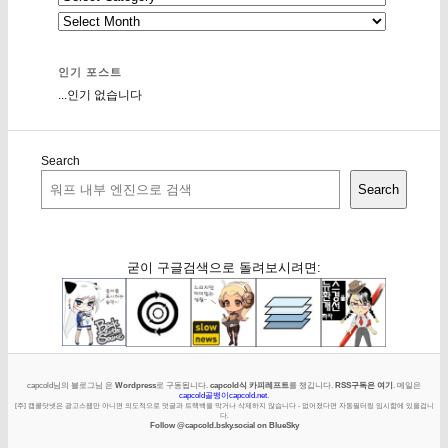
인기 포스트
...인기 없습니다
Search
Search
굳이 구글검색으로 돌려보시려면:
capcold님의 블로그님 은
Wordpress
로 구동됩니다.
capcold식 카피레프트
를 챙깁니다.
RSS구독은 여기
. 메일은
capcold골뱅이capcold.net
.
[주] 캡콜닷넷은 광고스팸만 아니면 의도적으로 덧글과 트랙백을 막거나 삭제하지 않습니다 - 없어졌다면 자동필터링 임시함에 있을겁니
다.
Follow @capcold.bsky.social on BlueSky