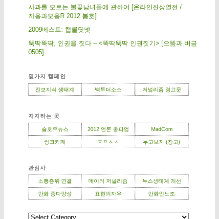
사과를 모르는 불꽃남녀들에 관하여 [온라인진상열전 /
자음과모음R 2012 봄호]
2009베스트: 캡콜닷넷
뚝딱뚝딱, 인권을 짓다 – <뚝딱뚝딱 인권짓기> [으뜸과 버금
0505]
몇가지 캠페인
진보지식 생태계
백투더소스
저널리즘 경고문
지지하는 곳
슬로우뉴스
2012 언론 총파업
MadCom
씽크카페
ㅍㅍㅅㅅ
두고보자 (창고)
관심사
소통층위 연결
데이터 저널리즘
뉴스생태계 개선
만화 종다양성
표현의자유
만화인노조