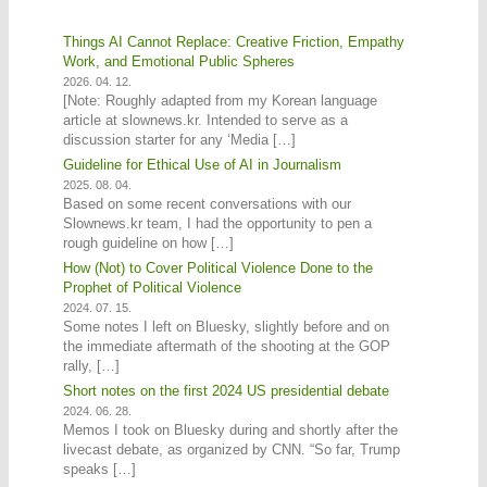
Things AI Cannot Replace: Creative Friction, Empathy
Work, and Emotional Public Spheres
2026. 04. 12.
[Note: Roughly adapted from my Korean language
article at slownews.kr. Intended to serve as a
discussion starter for any ‘Media […]
Guideline for Ethical Use of AI in Journalism
2025. 08. 04.
Based on some recent conversations with our
Slownews.kr team, I had the opportunity to pen a
rough guideline on how […]
How (Not) to Cover Political Violence Done to the
Prophet of Political Violence
2024. 07. 15.
Some notes I left on Bluesky, slightly before and on
the immediate aftermath of the shooting at the GOP
rally, […]
Short notes on the first 2024 US presidential debate
2024. 06. 28.
Memos I took on Bluesky during and shortly after the
livecast debate, as organized by CNN. “So far, Trump
speaks […]