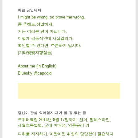
이런 곳입니다.
I might be wrong, so prove me wrong.
쫌 추해도,정밀하게.
저는 여러분 편이 아닙니다.
이렇게 감동적인데 사실일리가.
확인할 수 있다면, 추론하지 맙시다.
[
기
타
몇
몇
지
향
점
들
]
About me (in English)
Bluesky @capcold
당신이 관심 있어할지 제가 알 길 없는 글
트위터백업 2014년 8월 17일까지: 선거, 팔레스타인,
세월호특별법, 군대 야매성, 언론윤리 외
디워를 지지하기, 이왕이면 취향의 당당함이 필요하다