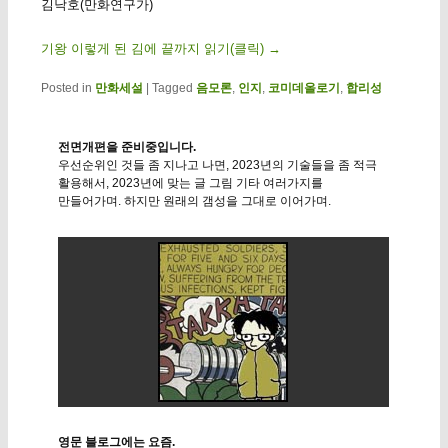
김낙호(만화연구가)
기왕 이렇게 된 김에 끝까지 읽기(클릭)
→
Posted in
만화세설
|
Tagged
음모론
,
인지
,
코미데올로기
,
합리성
전면개편을 준비중입니다.
우선순위인 것들 좀 지나고 나면, 2023년의 기술들을 좀 적극
활용해서, 2023년에 맞는 글 그림 기타 여러가지를
만들어가며. 하지만 원래의 갬성을 그대로 이어가며.
영문 블로그에는 요즘.