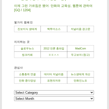
이제 그런 가르침은 됐어: 만화와 교육성, 웹툰에 관하여
[GQ / 1204]
몇가지 캠페인
진보지식 생태계
백투더소스
저널리즘 경고문
지지하는 곳
슬로우뉴스
2012 언론 총파업
MadCom
씽크카페
ㅍㅍㅅㅅ
두고보자 (창고)
관심사
소통층위 연결
데이터 저널리즘
뉴스생태계 개선
만화 종다양성
표현의자유
만화인노조