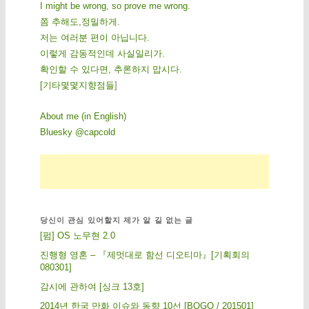
I might be wrong, so prove me wrong.
쫌 추해도,정밀하게.
저는 여러분 편이 아닙니다.
이렇게 감동적인데 사실일리가.
확인할 수 있다면, 추론하지 맙시다.
[
기
타
몇
몇
지
향
점
들
]
About me (in English)
Bluesky @capcold
당신이 관심 있어할지 제가 알 길 없는 글
[펌] OS 노무현 2.0
진행형 영혼 – 『제멋대로 함선 디오티마』[기획회의
080301]
감시에 관하여 [싱크 13호]
2014년 한국 만화 이슈와 동향 10선 [BOGO / 201501]