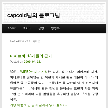
capcold님의 블로그님
Main menu
About
엑기스
몽땅
방명록
Skip to primary content
Skip to secondary content
TAG ARCHIVES:
자백쑈
미네르바, 18개월의 근거
Posted on
2009. 04. 15.
!@#…
WIRED까지 기사화
한 김에, 잠깐 다시 미네르바 사건.
미네르바를 잡아넣는 건 이전의 게시판 활동 때문이 아니라 외
환업무 중단 공문이 있다고 소문내는 등 막판의 몇 개 허위사실
유포때문이니, 게시판 활동 전반을 문제삼는 표현의 자유 위축
그런 건 오바라며 나름 엄밀함을 추구하던 검찰의 18개월 구형
이유.
기왕 이렇게 된 김에 끝까지 읽기(클릭)
→