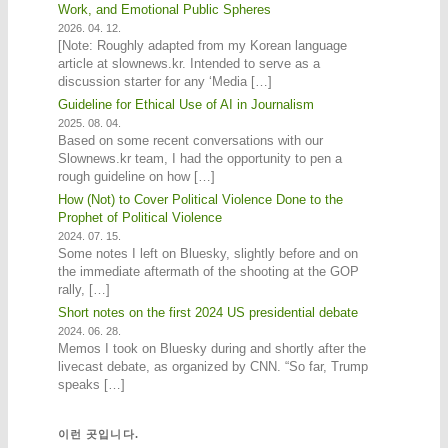
Work, and Emotional Public Spheres
2026. 04. 12.
[Note: Roughly adapted from my Korean language
article at slownews.kr. Intended to serve as a
discussion starter for any ‘Media […]
Guideline for Ethical Use of AI in Journalism
2025. 08. 04.
Based on some recent conversations with our
Slownews.kr team, I had the opportunity to pen a
rough guideline on how […]
How (Not) to Cover Political Violence Done to the
Prophet of Political Violence
2024. 07. 15.
Some notes I left on Bluesky, slightly before and on
the immediate aftermath of the shooting at the GOP
rally, […]
Short notes on the first 2024 US presidential debate
2024. 06. 28.
Memos I took on Bluesky during and shortly after the
livecast debate, as organized by CNN. “So far, Trump
speaks […]
이런 곳입니다.