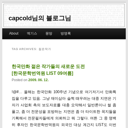
capcold님의 블로그님
Main menu
About
엑기스
몽땅
방명록
Skip to primary content
Skip to secondary content
TAG ARCHIVES:
젊은작가
한국만화 젊은 작가들의 새로운 도전
[한국문학번역원 LIST 09여름]
Posted on
2009. 06. 12.
!@#… 올해는 한국만화 100주년 기념으로 여기저기서 만화특
집을 다루고 있음. 그냥 재미삼아 슬쩍 때우려는 대중 지면은 기
자가 사업회 측의 보도자료를 대충 요약해서 일반론이나 썰 좀
풀고, 좀 더 전문성을 표방하는 지면은 좀 더 타이트한 꼭지들을
기획해서 전문필자들에게 의뢰하고 뭐 그렇다. 여튼 그 중 명백
히 후자인 한국문학번역원의 외국인 대상 계간지 LIST도 이번