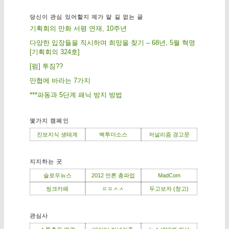
당신이 관심 있어할지 제가 알 길 없는 글
기획회의 만화 서평 연재, 10주년
다양한 입장들을 직시하며 희망을 찾기 – 68년, 5월 혁명
[기획회의 324호]
[펌] 투짐??
만협에 바라는 7가지
***파동과 5단계 패닉 방지 방법
몇가지 캠페인
진보지식 생태계
백투더소스
저널리즘 경고문
지지하는 곳
슬로우뉴스
2012 언론 총파업
MadCom
씽크카페
ㅍㅍㅅㅅ
두고보자 (창고)
관심사