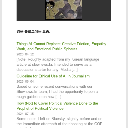
영문 블로그에는 요즘.
Things AI Cannot Replace: Creative Friction, Empathy
Work, and Emotional Public Spheres
2026. 04. 12.
[Note: Roughly adapted from my Korean language
article at slownews.kr. Intended to serve as a
discussion starter for any ‘Media […]
Guideline for Ethical Use of AI in Journalism
2025. 08. 04.
Based on some recent conversations with our
Slownews.kr team, I had the opportunity to pen a
rough guideline on how […]
How (Not) to Cover Political Violence Done to the
Prophet of Political Violence
2024. 07. 15.
Some notes I left on Bluesky, slightly before and on
the immediate aftermath of the shooting at the GOP