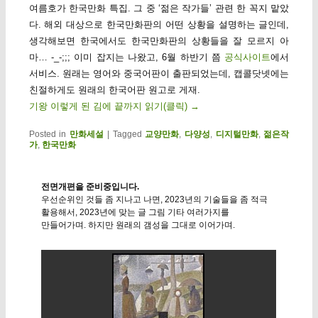
여름호가 한국만화 특집. 그 중 ‘젊은 작가들’ 관련 한 꼭지 맡았
다. 해외 대상으로 한국만화판의 어떤 상황을 설명하는 글인데,
생각해보면 한국에서도 한국만화판의 상황들을 잘 모르지 아
마… -_-;;; 이미 잡지는 나왔고, 6월 하반기 쯤
공식사이트
에서
서비스. 원래는 영어와 중국어판이 출판되었는데, 캡콜닷넷에는
친절하게도 원래의 한국어판 원고로 게재.
기왕 이렇게 된 김에 끝까지 읽기(클릭)
→
Posted in
만화세설
|
Tagged
교양만화
,
다양성
,
디지털만화
,
젊은작
가
,
한국만화
전면개편을 준비중입니다.
우선순위인 것들 좀 지나고 나면, 2023년의 기술들을 좀 적극
활용해서, 2023년에 맞는 글 그림 기타 여러가지를
만들어가며. 하지만 원래의 갬성을 그대로 이어가며.