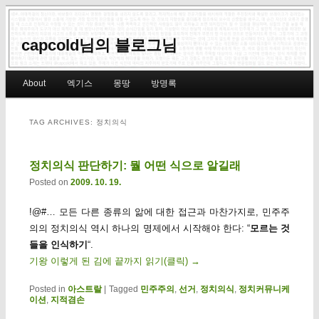
capcold님의 블로그님
Main menu
About
엑기스
몽땅
방명록
Skip to primary content
Skip to secondary content
TAG ARCHIVES:
정치의식
정치의식 판단하기: 뭘 어떤 식으로 알길래
Posted on
2009. 10. 19.
!@#… 모든 다른 종류의 앎에 대한 접근과 마찬가지로, 민주주
의의 정치의식 역시 하나의 명제에서 시작해야 한다: “
모르는 것
들을 인식하기
“.
기왕 이렇게 된 김에 끝까지 읽기(클릭)
→
Posted in
아스트랄
|
Tagged
민주주의
,
선거
,
정치의식
,
정치커뮤니케
이션
,
지적겸손