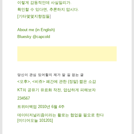
이렇게 감동적인데 사실일리가.
확인할 수 있다면, 추론하지 맙시다.
[
기
타
몇
몇
지
향
점
들
]
About me (in English)
Bluesky @capcold
당신이 관심 있어할지 제가 알 길 없는 글
<오후>, <비쥬> 폐간에 관한 (정말) 짧은 소감
KT의 공유기 유료화 작전, 얍삽하게 피해보자
234567
트위터백업 2010년 6월 4주
데이터저널리즘이라는 활로는 협업을 필요로 한다
[미디어오늘 101201]