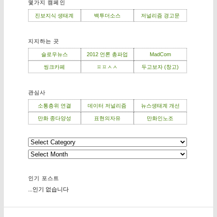
몇가지 캠페인
진보지식 생태계
백투더소스
저널리즘 경고문
지지하는 곳
슬로우뉴스
2012 언론 총파업
MadCom
씽크카페
ㅍㅍㅅㅅ
두고보자 (창고)
관심사
소통층위 연결
데이터 저널리즘
뉴스생태계 개선
만화 종다양성
표현의자유
만화인노조
인기 포스트
...인기 없습니다