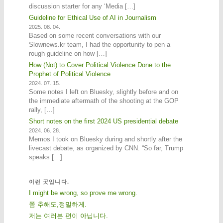
discussion starter for any ‘Media […]
Guideline for Ethical Use of AI in Journalism
2025. 08. 04.
Based on some recent conversations with our
Slownews.kr team, I had the opportunity to pen a
rough guideline on how […]
How (Not) to Cover Political Violence Done to the
Prophet of Political Violence
2024. 07. 15.
Some notes I left on Bluesky, slightly before and on
the immediate aftermath of the shooting at the GOP
rally, […]
Short notes on the first 2024 US presidential debate
2024. 06. 28.
Memos I took on Bluesky during and shortly after the
livecast debate, as organized by CNN. “So far, Trump
speaks […]
이런 곳입니다.
I might be wrong, so prove me wrong.
쫌 추해도,정밀하게.
저는 여러분 편이 아닙니다.