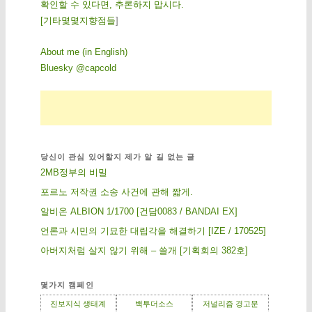
확인할 수 있다면, 추론하지 맙시다.
[
기
타
몇
몇
지
향
점
들
]
About me (in English)
Bluesky @capcold
당신이 관심 있어할지 제가 알 길 없는 글
2MB정부의 비밀
포르노 저작권 소송 사건에 관해 짧게.
알비온 ALBION 1/1700 [건담0083 / BANDAI EX]
언론과 시민의 기묘한 대립각을 해결하기 [IZE / 170525]
아버지처럼 살지 않기 위해 – 쓸개 [기획회의 382호]
몇가지 캠페인
진보지식 생태계
백투더소스
저널리즘 경고문