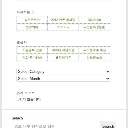
지지하는 곳
슬로우뉴스
2012 언론 총파업
MadCom
씽크카페
ㅍㅍㅅㅅ
두고보자 (창고)
관심사
소통층위 연결
데이터 저널리즘
뉴스생태계 개선
만화 종다양성
표현의자유
만화인노조
인기 포스트
...인기 없습니다
Search
Search