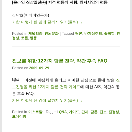
[온라인 진상열전(4)] 지적 평등의 지향, 최저사양의 평등
김낙호(미디어연구가)
기왕 이렇게 된 김에 끝까지 읽기(클릭)
→
Posted in
저널리즘
,
전뇌문화
|
Tagged
담론
,
반지성주의
,
솔직함
,
진
정성
,
토론
,
평등
진보를 위한 12가지 담론 전략, 약간 후속 FAQ
Posted on
2009. 09. 29.
!@#… 이전에 야심차게 올리고 미미한 관심으로 환대 받은
진
보진영을 위한 12가지 담론 전략 가이드
에 대한 A/S, 약간의 짧
은 후속 FAQ.
기왕 이렇게 된 김에 끝까지 읽기(클릭)
→
Posted in
아스트랄
|
Tagged
QNA
,
가이드
,
간지
,
담론
,
진보
,
진정성
,
프레이밍