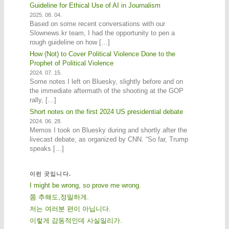
Guideline for Ethical Use of AI in Journalism
2025. 08. 04.
Based on some recent conversations with our
Slownews.kr team, I had the opportunity to pen a
rough guideline on how […]
How (Not) to Cover Political Violence Done to the
Prophet of Political Violence
2024. 07. 15.
Some notes I left on Bluesky, slightly before and on
the immediate aftermath of the shooting at the GOP
rally, […]
Short notes on the first 2024 US presidential debate
2024. 06. 28.
Memos I took on Bluesky during and shortly after the
livecast debate, as organized by CNN. “So far, Trump
speaks […]
이런 곳입니다.
I might be wrong, so prove me wrong.
쫌 추해도,정밀하게.
저는 여러분 편이 아닙니다.
이렇게 감동적인데 사실일리가.