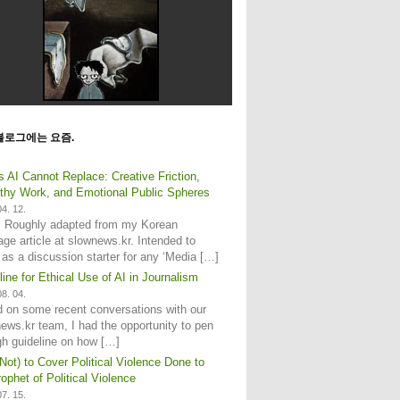
블로그에는 요즘.
s AI Cannot Replace: Creative Friction,
hy Work, and Emotional Public Spheres
4. 12.
: Roughly adapted from my Korean
age article at slownews.kr. Intended to
 as a discussion starter for any ‘Media […]
line for Ethical Use of AI in Journalism
8. 04.
 on some recent conversations with our
ews.kr team, I had the opportunity to pen
gh guideline on how […]
Not) to Cover Political Violence Done to
ophet of Political Violence
7. 15.