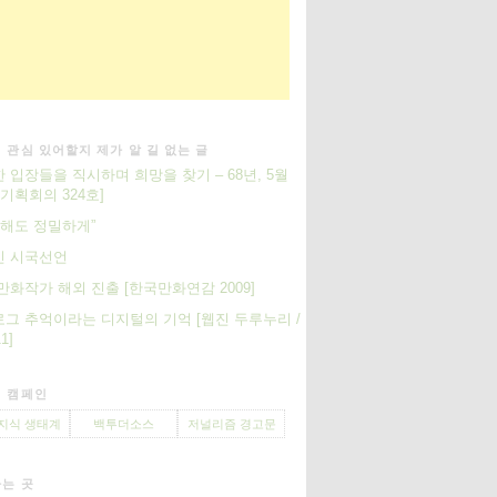
 관심 있어할지 제가 알 길 없는 글
 입장들을 직시하며 희망을 찾기 – 68년, 5월
[기획회의 324호]
추해도 정밀하게”
인 시국선언
만화작가 해외 진출 [한국만화연감 2009]
그 추억이라는 디지털의 기억 [웹진 두루누리 /
1]
 캠페인
지식 생태계
백투더소스
저널리즘 경고문
는 곳