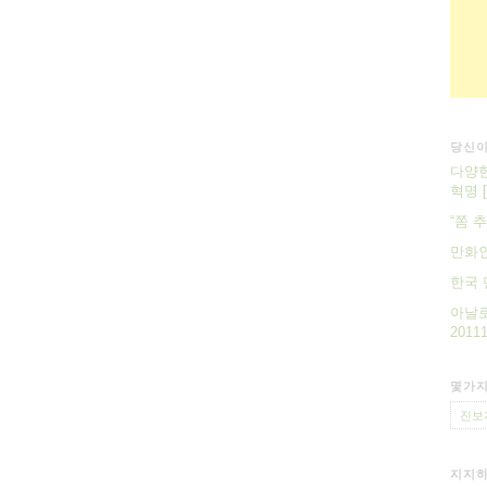
당신이
다양한
혁명 
“쫌 
만화
한국 
아날로
20111
몇가지
진보
지지하