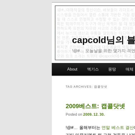
capcold님의
!@#… 오늘날을 위한 몇가지 격언
Main menu
About
엑기스
몽땅
매체
Skip to primary content
Skip to secondary content
TAG ARCHIVES:
캡콜닷넷
2009베스트: 캡콜닷넷
Posted on
2009. 12. 30.
!@#… 올해부터는
연말 베스트 결산
기타 마무리멘트 뭐 그런 것들을 남겨