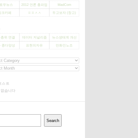
로우뉴스
2012 언론 총파업
MadCom
씽크카페
ㅍㅍㅅㅅ
두고보자 (창고)
사
층위 연결
데이터 저널리즘
뉴스생태계 개선
 종다양성
표현의자유
만화인노조
포스트
기 없습니다
Search