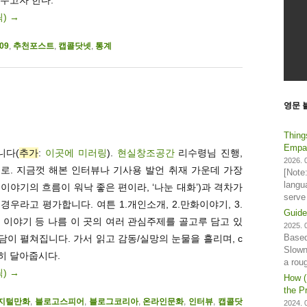
릭)
→
09
,
추천포스트
,
캡콜닷넷
,
통계
영문 
Thing
Empat
니다(
추가
:
이곳에 미러링
).
현실창조공간
리수령님 진행,
2026. 0
로. 지금껏 해본 인터뷰나 기사용 발언 취재 가운데 가장
[Note
langu
 이야기의 흐름이 워낙 좋은 편이라, ‘나눈 대화’)과 격차가
serve
경우라고 평가합니다. 여튼 1.개인소개, 2.만화이야기, 3.
Guide
인 이야기 등 나름 이 곳의 여러 관심주제를 골고루 담고 있
2025. 0
Based
담이 펼쳐집니다. 가서 읽고 감동/실망의 눈물을 흘리며, c
Slown
히 달아줍시다.
a rou
릭)
→
How (
the Pr
지털만화
,
블로고스피어
,
블로그코리아
,
온라인문화
,
인터뷰
,
캡콜닷
2024. 0