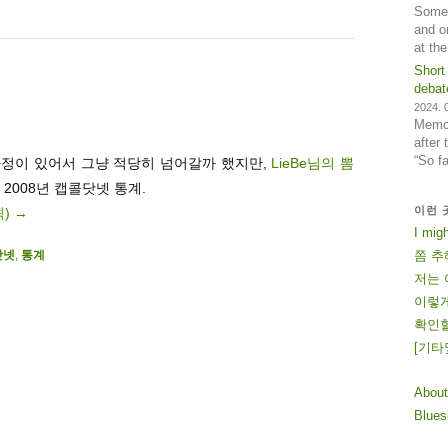
Some 
and o
at th
Short
debat
2024. 0
Memos
after
“So f
사정이 있어서 그냥 적당히 넘어갈까 했지만,
LieBe님의 뽐
2008년 캡콜닷넷 통계.
이런 
릭)
→
I mig
닷넷
,
통계
쫌 추
저는 
이렇게
확인할
[
기
타
About
Blue