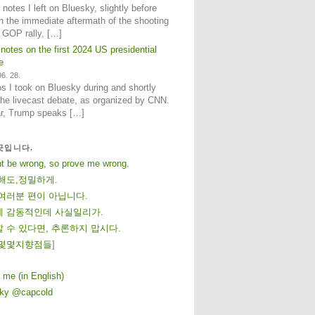
notes I left on Bluesky, slightly before
n the immediate aftermath of the shooting
e GOP rally, […]
 notes on the first 2024 US presidential
e
6. 28.
 I took on Bluesky during and shortly
 the livecast debate, as organized by CNN.
ar, Trump speaks […]
곳입니다.
ht be wrong, so prove me wrong.
해도,정밀하게.
여러분 편이 아닙니다.
 감동적인데 사실일리가.
 수 있다면, 추론하지 맙시다.
몇
몇
지
향
점
들
]
 me (in English)
sky @capcold