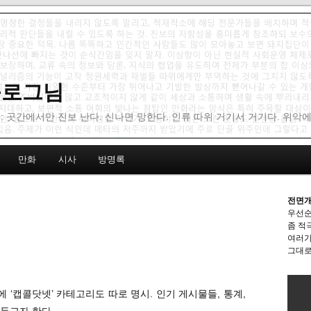
 블로그님
: 곳간에서만 진보 난다. 신나면 망한다. 인류 따위 거기서 거기다. 위악
만화
시사
방명록
전면개
우선순
좀 적
여러가
그대로
에 ‘캡콜닷넷’ 카테고리도 따로 명시. 인기 게시물들, 통계,
두고자 한다.